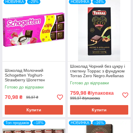
НОВИНКА
–29%
НОВИНКА
–24%
Шоколад Чорний без цукру і
Шоколад Молочний
глютену Торрас з фундуком
Schogetten Yoghurt-
Torras Zero Negro Avellanas
Strawberry Шогеттен
150 г Іспанія
Готово до відправки
Альпійський Полуничний
Готово до відправки
Йогурт 116,6 г Німеччина
759,98
₴/упаковка
70,98
₴
99,97 ₴
999,97 ₴/упаковка
Купити
Купити
Топ продажів
–18%
НОВИНКА
–16%