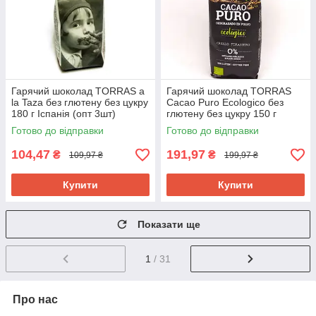
Гарячий шоколад TORRAS a
Гарячий шоколад TORRAS
la Taza без глютену без цукру
Cacao Puro Ecologico без
180 г Іспанія (опт 3шт)
глютену без цукру 150 г
Іспанія (опт 3 шт)
Готово до відправки
Готово до відправки
104,47
191,97
₴
₴
109,97 ₴
199,97 ₴
Купити
Купити
Показати ще
1
/ 31
Про нас