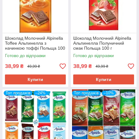
Шоколад Молочний Alpinella
Шоколад Молочний Alpinella
Toffee Альпинелла з
Альпинелла Полуничний
начинкою тоффі Польща 100
смак Польща 100 г
г
Готово до відправки
Готово до відправки
38,99
38,99
₴
₴
49,99 ₴
49,99 ₴
Купити
Купити
Топ продажів
–24%
Топ продажів
–10%