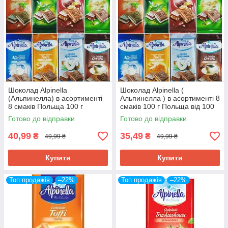
Остання надає 13% знижку при доставці від складу до складу.
Шоколад Alpinella
Шоколад Alpinella (
(Альпинелла) в асортименті
Альпинелла ) в асортименті 8
8 смаків Польща 100 г
смаків 100 г Польща від 100
шт.
Готово до відправки
Готово до відправки
40,99
35,49
₴
₴
49,99 ₴
49,99 ₴
Купити
Купити
Топ продажів
–22%
Топ продажів
–22%