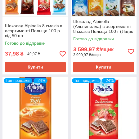
Шоколад Alpinella
Шоколад Alpinella 8 смаків в
(Альпинелла) в асортименті
асортименті Польща 100 р.
8 смаків Польща 100 г (Ящик
від 50 шт.
100 шт.)
Готово до відправки
Готово до відправки
3 599,97
₴/ящик
37,98
₴
49,97 ₴
3 999,97 ₴/ящик
Купити
Купити
Топ продажів
–24%
Топ продажів
–24%