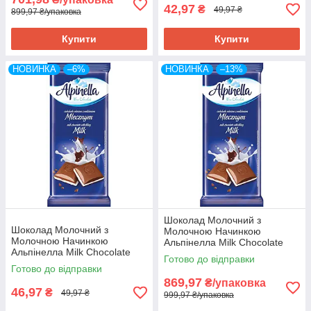
42,97
₴
49,97 ₴
899,97 ₴/упаковка
Купити
Купити
НОВИНКА
–6%
НОВИНКА
–13%
Шоколад Молочний з
Шоколад Молочний з
Молочною Начинкою
Молочною Начинкою
Альпінелла Milk Chocolate
Альпінелла Milk Chocolate
with filling Milk Alpinella 100 г
Готово до відправки
with filling Milk Alpinella 100 г
Польща (19 шт/1 уп)
Готово до відправки
Польща
869,97
₴/упаковка
46,97
₴
49,97 ₴
999,97 ₴/упаковка