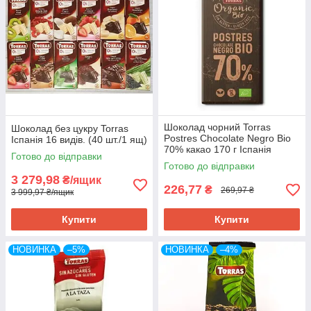
Шоколад чорний Torras
Шоколад без цукру Torras
Postres Chocolate Negro Bio
Іспанія 16 видів. (40 шт./1 ящ)
70% какао 170 г Іспанія
Готово до відправки
Готово до відправки
3 279,98
₴/ящик
226,77
₴
269,97 ₴
3 999,97 ₴/ящик
Купити
Купити
НОВИНКА
–5%
НОВИНКА
–4%