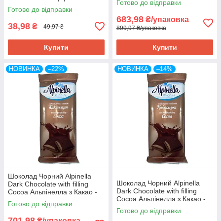
Готово до відправки
г Польща
Готово до відправки
683,98
₴/упаковка
38,98
₴
49,97 ₴
899,97 ₴/упаковка
Купити
Купити
НОВИНКА
–22%
НОВИНКА
–14%
Шоколад Чорний Alpinella
Шоколад Чорний Alpinella
Dark Chocolate with filling
Dark Chocolate with filling
Cocoa Альпінелла з Какао -
Cocoa Альпінелла з Какао -
Начинкою 100 г Польща (19
Готово до відправки
Начинкою 100 г Польща
шт/1 уп)
Готово до відправки
701,98
₴/упаковка