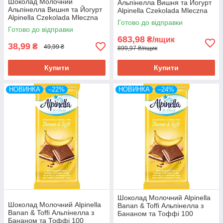
Шоколад Молочний
Альпінелла Вишня та Йогурт
Альпінелла Вишня та Йогурт
Alpinella Czekolada Mleczna
Alpinella Czekolada Mleczna
Wisnia & Jogurt 100 г Польща
Готово до відправки
Wisnia & Jogurt 100 г Польща
(19 ШТ/1 я
Готово до відправки
683,98
₴/ящик
38,99
₴
49,99 ₴
899,97 ₴/ящик
Купити
Купити
НОВИНКА
–22%
НОВИНКА
–24%
Шоколад Молочний Alpinella
Шоколад Молочний Alpinella
Banan & Toffi Альпінелла з
Banan & Toffi Альпінелла з
Бананом та Тоффі 100
Бананом та Тоффі 100
г Польща (19 шт/1 ящ)