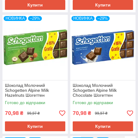
Купити
Купити
НОВИНКА
–29%
НОВИНКА
–29%
Шоколад Молочний
Шоколад Молочний
Schogetten Alpine Milk
Schogetten Alpine Milk
Hazelnuts Шогеттен
Chocolate Шогеттен
Альпійське Молоко з
Альпійське Молоко 116,6 г
Готово до відправки
Готово до відправки
Фундуком 116,6 г Німеччина
Німеччина
70,98
70,98
₴
₴
99,97 ₴
99,97 ₴
Купити
Купити