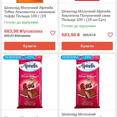
Шоколад Молочний Alpinella
Шоколад Молочний Alpinella
Toffee Альпінелла з начинкою
Альпінела Полуничний смак
тоффі Польща 100 г (19
Польща 100 г (19 шт./1уп)
шт/1уп)
Готово до відправки
Готово до відправки
683,98
₴/упаковка
683,98
₴
899,97 ₴
899,97 ₴/упаковка
Купити
Купити
НОВИНКА
–22%
НОВИНКА
–24%
Шоколад Молочний