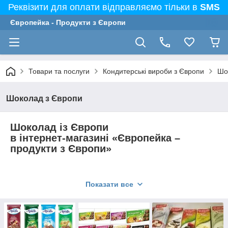
Реквізити для оплати відправляємо тільки в
SMS
Європейка - Продукти з Європи
Товари та послуги
Кондитерські вироби з Європи
Шо
Шоколад з Європи
Шоколад із Європи
в інтернет-магазині «Європейка –
продукти з Європи»
Основні інгредієнти виготовлення шоколаду різних марок
Показати все
майже не відрізняються, але готова продукція має різний
смак.
Особливо це стосується виробів відомих виробників, кожен із
яких має свій секрет приготування ласощів.