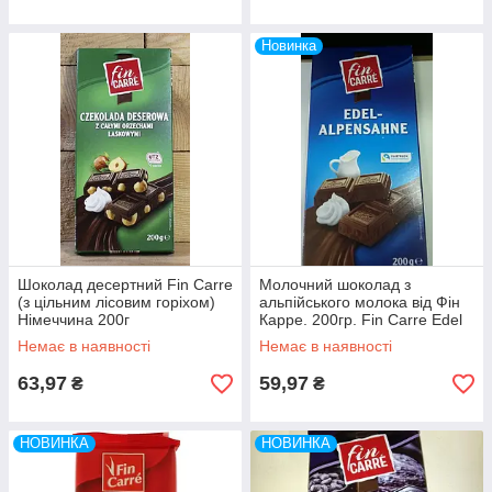
Новинка
Шоколад десертний Fin Carre
Молочний шоколад з
(з цільним лісовим горіхом)
альпійського молока від Фін
Німеччина 200г
Карре. 200гр. Fin Carre Edel
alpensahne
Немає в наявності
Немає в наявності
63,97
59,97
₴
₴
НОВИНКА
НОВИНКА