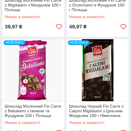
Шоколад Молочний Fin Carre
Шоколад Молочний Fin Carre
z Migdalami з Мигдалем 100 г
z Orzechami із Фундуком 100
Польща
г Польща
Немає в наявності
Немає в наявності
39,97
49,97
₴
₴
НОВИНКА
НОВИНКА
Шоколад Молочний Fin Carre
Шоколад Чорний Fin Carre z
z Bakaliami з Ізюмом та
Calymi Migdalami з Цілісним
Фундуком 100 г Польща
Мигдалем 100 г Німеччина
Немає в наявності
Немає в наявності