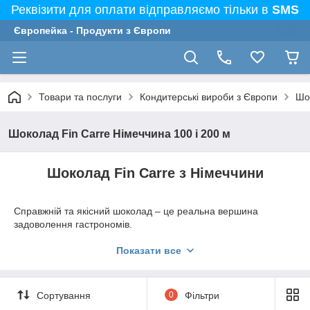
Реквізити для оплати відправляємо тільки в
SMS
Європейка - Продукти з Європи
Товари та послуги
Кондитерські вироби з Європи
Шо
Шоколад Fin Carre Німеччина 100 і 200 м
Шоколад Fin Carre з Німеччини
Справжній та якісний шоколад – це реальна вершина
задоволення гастрономів.
Саме таким є Fin Carre.
Показати все
Німецька компанія на сьогоднішній день вважається однією з
найкращих виробників солодощів не тільки в Європі, а й у
всьому світі.
Сортування
0
Фільтри
Спробувати ці вишукані ласощі може абсолютно кожен.