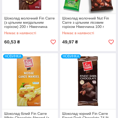
Все дуже легко та швидко.
Шоколад молочний Fin Carre
Шоколад молочний Nut Fin
(з цільним мигдальним
Carre з цільним лісовим
горіхом) 200 г Німеччина
горіхом Німеччина 100 г
Немає в наявності
Немає в наявності
60,53
49,97
₴
₴
НОВИНКА
НОВИНКА
Шоколад білий Fin Carre
Шоколад чорний Fin Carre
White Chocolate Almond (з
Finest Dark Chocolate 74 %