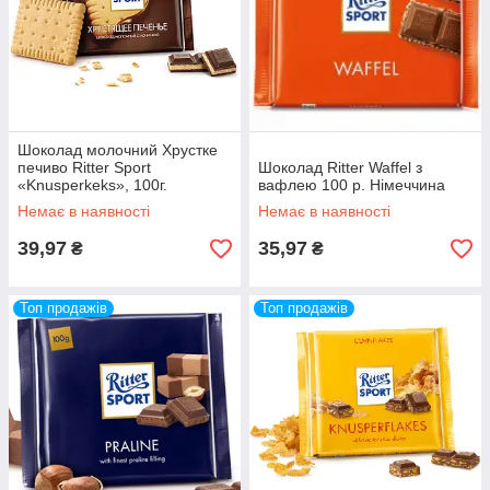
Шоколад молочний Хрустке
печиво Ritter Sport
Шоколад Ritter Waffel з
«Knusperkeks», 100г.
вафлею 100 р. Німеччина
Німеччина
Немає в наявності
Немає в наявності
39,97
35,97
₴
₴
Топ продажів
Топ продажів