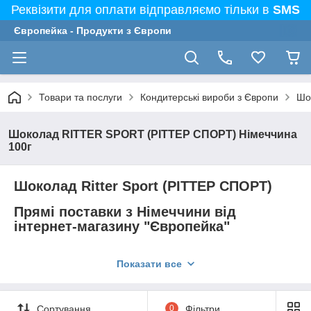
Реквізити для оплати відправляємо тільки в
SMS
Європейка - Продукти з Європи
Товари та послуги
Кондитерські вироби з Європи
Шо
Шоколад RITTER SPORT (РІТТЕР СПОРТ) Німеччина
100г
Шоколад Ritter Sport (РІТТЕР СПОРТ)
Прямі поставки з Німеччини від
інтернет-магазину "Європейка"
Білий, чорний, молочний, з горіхами, з ягодами - все це про
Показати все
нього, про шоколад.
Така велика різноманітність смачних плиток, що оком не
встигнеш моргнути, як з'являється все нові і нові види.
Сортування
0
Фільтри