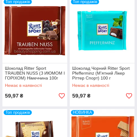
Топ продажів
Топ продажів
Шоколад Ritter Sport
Шоколад Чорний Ritter Sport
TRAUBEN NUSS (З ИЮМОМ І
Pfefferminz (М'ятний Лікер
ГОРІХОМ) Німеччина 100г
Ріттер Спорт) 100 г
Німеччина
Немає в наявності
Немає в наявності
59,97
59,97
₴
₴
Топ продажів
НОВИНКА