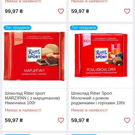
Немає в наявності
Немає в наявності
99,97
59,97
₴
₴
Топ продажів
Топ продажів
Шоколад Ritter sport
Шоколад Ritter Sport
MARZIPAN ( з марципаном)
Молочний з ромом
Німеччина 100г
родзинками і горіхами 100г.
Німеччина
Немає в наявності
Немає в наявності
59,97
59,97
₴
₴