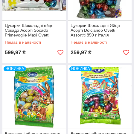
Цукерки Шоколадні яйця
Цукерки Шоколадні Яйця
Сокадо Асорті Socado
Асорті Dolciando Ovetti
Primevoglie Maxi Ovetti
Assortiti 850 г Італія
Assortiti 1000 г Італія
Немає в наявності
Немає в наявності
599,97
259,97
₴
₴
НОВИНКА
НОВИНКА
Великодні яйця з молочного
Великодні яйця з молочного