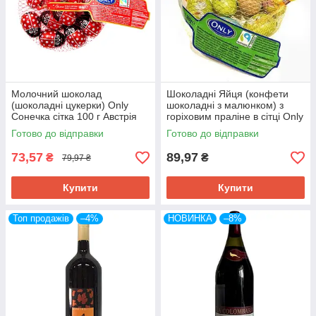
Молочний шоколад
Шоколадні Яйця (конфети
(шоколадні цукерки) Only
шоколадні з малюнком) з
Сонечка сітка 100 г Австрія
горіховим праліне в сітці Only
сітка 84 г Австрія
Готово до відправки
Готово до відправки
73,57
89,97
₴
₴
79,97 ₴
Купити
Купити
Топ продажів
–4%
НОВИНКА
–8%