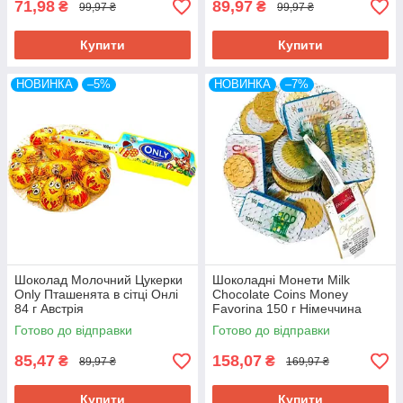
71,98
89,97
₴
₴
99,97 ₴
99,97 ₴
Купити
Купити
НОВИНКА
–5%
НОВИНКА
–7%
Шоколад Молочний Цукерки
Шоколадні Монети Milk
Only Пташенята в сітці Онлі
Chocolate Coins Money
84 г Австрія
Favorina 150 г Німеччина
Готово до відправки
Готово до відправки
85,47
158,07
₴
₴
89,97 ₴
169,97 ₴
Купити
Купити