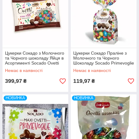
Цукерки Сокадо з Молочного
Цукерки Сокадо Праліне з
та Чорного шоколаду Яйця в
Молочного та Чорного
Асортименті Socado Ovetti
Шоколаду Socado Primevoglie
Assortiti 1000 г Італія
Maxi Ovetti Assortiti 250 г
Немає в наявності
Немає в наявності
Італія
399,97
119,97
₴
₴
НОВИНКА
НОВИНКА