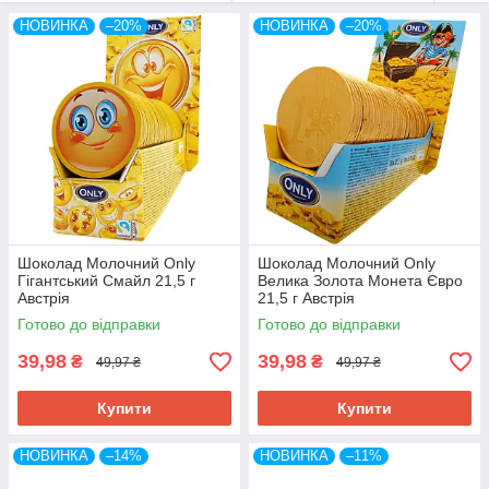
Хай сонце гріє, обіймає,
НОВИНКА
–20%
НОВИНКА
–20%
Теплом і світлом наповнює.
Нехай Бог береже від бід завжди,
Життя буде
солодощів
сповнена..
Ваш магазин якісних товарів, Evropeika
Шоколад Молочний Only
Шоколад Молочний Only
Гігантський Смайл 21,5 г
Велика Золота Монета Євро
Австрія
21,5 г Австрія
Готово до відправки
Готово до відправки
39,98
39,98
₴
₴
49,97 ₴
49,97 ₴
Купити
Купити
НОВИНКА
–14%
НОВИНКА
–11%