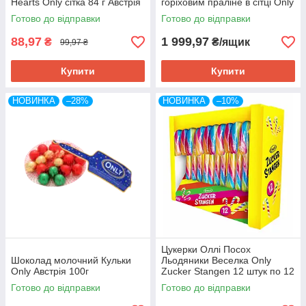
Hearts Only сітка 84 г Австрія
горіховим праліне в сітці Only
сітка 84 г Австрія (26 шт./1 уп
Готово до відправки
Готово до відправки
88,97
1 999,97
₴
₴/ящик
99,97 ₴
Купити
Купити
НОВИНКА
–28%
НОВИНКА
–10%
Цукерки Оллі Посох
Шоколад молочний Кульки
Льодяники Веселка Only
Only Австрія 100г
Zucker Stangen 12 штук по 12
г Австрія
Готово до відправки
Готово до відправки