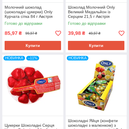
Молочний шоколад
Шоколад Молочний Only
(шоколадні цукерки) Only
Великий Медальйон із
Курчата сітка 84 г Австрія
Серцем 21,5 г Австрія
Готово до відправки
Готово до відправки
85,97
39,98
₴
₴
99,97 ₴
49,97 ₴
Купити
Купити
НОВИНКА
–11%
НОВИНКА
Шоколадні Яйця (конфети
Цукерки Шоколадні Серця
шоколадні з малюнком) з