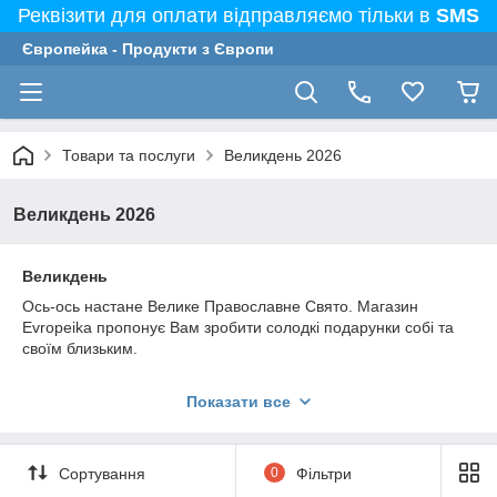
Реквізити для оплати відправляємо тільки в
SMS
Європейка - Продукти з Європи
Товари та послуги
Великдень 2026
Великдень 2026
Великдень
Ось-ось настане Велике Православне Свято. Магазин
Evropeika пропонує Вам зробити солодкі подарунки собі та
своїм близьким.
Показати все
Христос воскрес! Зі світлим Великоднем!
Нехай у домі буде доброта.
Нехай не зустрічаються негоди,
Любов в серцях живе завжди.
Сортування
0
Фільтри