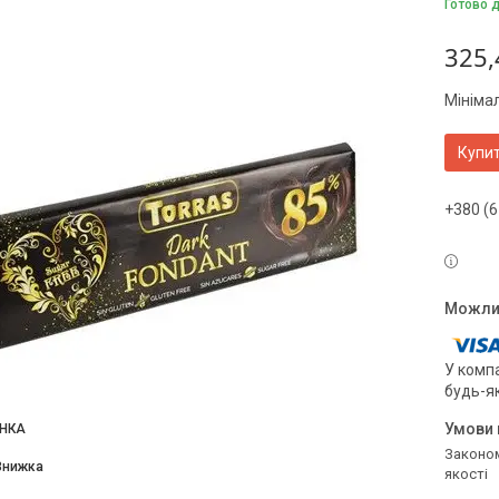
Готово 
325,
Мініма
Купи
+380 (6
У компа
будь-я
НКА
Законом не передбачено повернення та обмін даного товару належної
якості