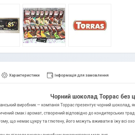
Характеристики
Інформація для замовлення
Чорний шоколад Торрас без ц
панський виробник — компанія Торрас презентує чорний шоколад, як
сичений смак і аромат, створений відповідно до кондитерських трад
ому, що немає цукру та глютену, його можуть вживати в їжу всі охо
кру як підсолоджувач виробник використовує мальтит.