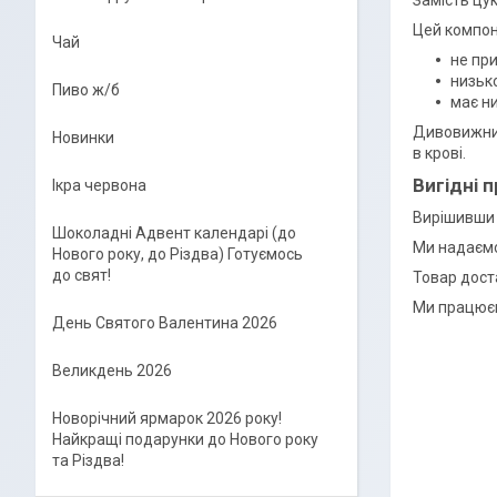
Цей компон
Чай
не при
низьк
Пиво ж/б
має ни
Дивовижним
Новинки
в крові.
Вигідні 
Ікра червона
Вирішивши 
Шоколадні Адвент календарі (до
Ми надаємо
Нового року, до Різдва) Готуємось
до свят!
Товар доста
Ми працюєм
День Святого Валентина 2026
Великдень 2026
Новорічний ярмарок 2026 року!
Найкращі подарунки до Нового року
та Різдва!