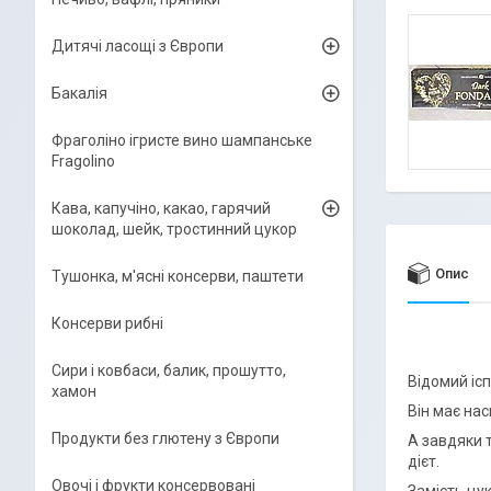
Дитячі ласощі з Європи
Бакалія
Фраголіно ігристе вино шампанське
Fragolino
Кава, капучіно, какао, гарячий
шоколад, шейк, тростинний цукор
Опис
Тушонка, м'ясні консерви, паштети
Консерви рибні
Сири і ковбаси, балик, прошутто,
Відомий іс
хамон
Він має на
Продукти без глютену з Європи
А завдяки т
дієт.
Овочі і фрукти консервовані
Замість цу