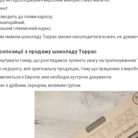
ент:
зводить до появи карієсу;
окалорійний;
зький глікемічний індекс.
 смаком шоколаду Торрас зможе насолодитися кожен, не думаючи п
пропозиції з продажу шоколаду Торрас
купувати товар, що розглядався, зупиніть увагу на пропонуваннях 
 недорогу, але оригінальну продукцію, тому що працюємо з виробн
вляється з Європи, має необхідні зустрічні документи.
о з дрібним, середнім, великим гуртом.