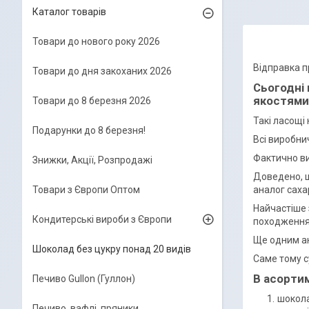
Каталог товарів
Товари до нового року 2026
Відправка пр
Товари до дня закоханих 2026
Сьогодні 
якостями
Товари до 8 березня 2026
Такі ласощі
Подарунки до 8 березня!
Всі виробни
Фактично ви
Знижки, Акції, Розпродажі
Доведено, щ
аналог саха
Товари з Європи Оптом
Найчастіше 
Кондитерські вироби з Європи
походження,
Ще одним ан
Шоколад без цукру понад 20 видів
Саме тому с
В асортим
Печиво Gullon (Гуллон)
шокола
Печиво, вафлі, пряники