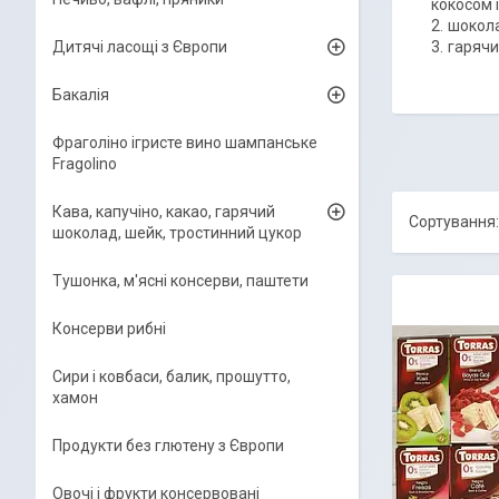
кокосом і
шокола
гарячий
Дитячі ласощі з Європи
Бакалія
Фраголіно ігристе вино шампанське
Fragolino
Кава, капучіно, какао, гарячий
шоколад, шейк, тростинний цукор
Тушонка, м'ясні консерви, паштети
Консерви рибні
Сири і ковбаси, балик, прошутто,
хамон
Продукти без глютену з Європи
Овочі і фрукти консервовані