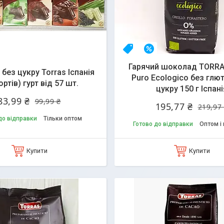
даж
16%
НОВИНКА
–11%
Гарячий шоколад TORRA
без цукру Torras Іспанія
Puro Ecologico без глю
ортів) гурт від 57 шт.
цукру 150 г Іспані
83,99 ₴
99,99 ₴
195,77 ₴
219,97
до відправки
Тільки оптом
Готово до відправки
Оптом і 
Купити
Купити