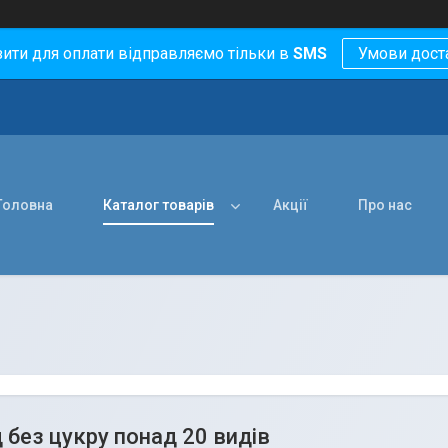
зити для оплати відправляємо тільки в
SMS
Умови дост
Головна
Каталог товарів
Акції
Про нас
без цукру понад 20 видів