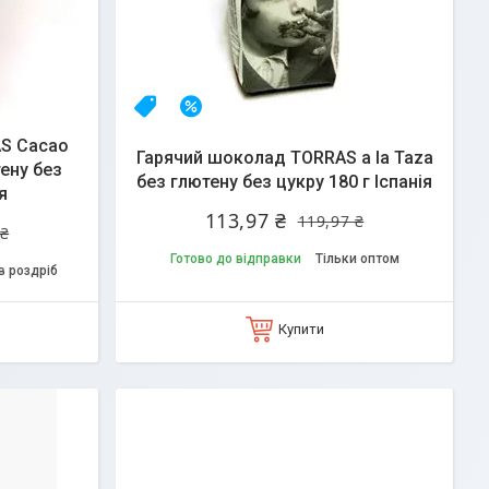
НОВИНКА
–5%
S Cacao
Гарячий шоколад TORRAS a la Taza
тену без
без глютену без цукру 180 г Іспанія
я
113,97 ₴
119,97 ₴
 ₴
Готово до відправки
Тільки оптом
в роздріб
Купити