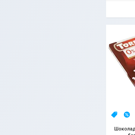
Топ про
–
Шоколад