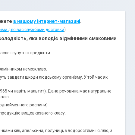
можете
в нашому інтернет-магазині
.
ими для вас службами доставки
).
солодкість, яка володіє відмінними смаковими
ло і супутні інгредієнти.
о замінником неможливо.
уть завдати шкоди людському організму. У той час як
Е965 чи навіть мальтит). Дана речовина має натуральне
малю.
 однойменного рослини).
 продукцію вищевказаного класу.
ками ківі, апельсина, полуниці, з водоростями і сіллю, з