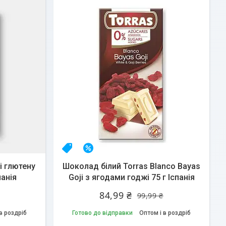
Топ продаж
–15%
і глютену
Шоколад білий Torras Blanco Bayas
панія
Goji з ягодами годжі 75 г Іспанія
84,99 ₴
99,99 ₴
в роздріб
Готово до відправки
Оптом і в роздріб