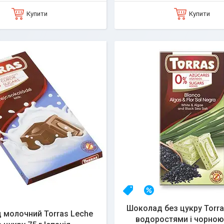
Купити
Купити
даж
12%
Топ продаж
–20%
Шоколад без цукру Torra
 молочний Torras Leche
водоростями і чорною