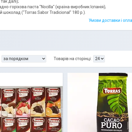
 так далі);
дно-горіхова паста "Nocilla" (країна-виробник Іспанія);
 шоколад ("Torras Sabor Tradicional" 180 р.).
Умови доставки і опла