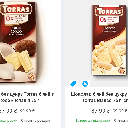
даж
12%
НОВИНКА
–12%
без цукру Torras білий з
Шоколад білий без цукру 
косом Іспанія 75 г
Torras Blanco 75 г Іс
87,99 ₴
87,99 ₴
99,99 ₴
99,99 ₴
 відправки
Оптом і в роздріб
Готово до відправки
Оптом і 