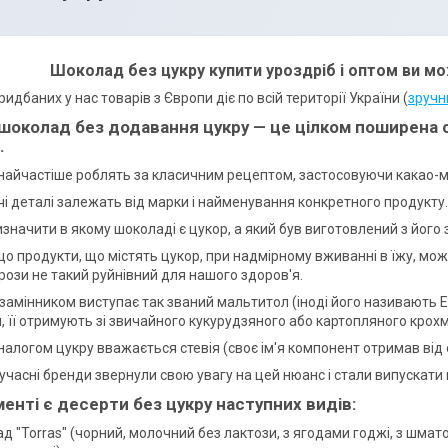
Шоколад без цукру купити уроздріб і оптом ви 
идбаних у нас товарів з Європи діє по всій території України (
зручн
шоколад без додавання цукру — це цілком поширена 
.
 найчастіше роблять за класичним рецептом, застосовуючи какао-мас
чі деталі залежать від марки і найменування конкретного продукту.
значити в якому шоколаді є цукор, а який був виготовлений з йог
о продукти, що містять цукор, при надмірному вживанні в їжу, мож
рози не такий руйнівний для нашого здоров'я.
замінником виступає так званий мальтитол (іноді його називають 
 її отримують зі звичайного кукурудзяного або картопляного крох
алогом цукру вважається стевія (своє ім'я компонент отримав від
учасні бренди звернули свою увагу на цей нюанс і стали випускати
енті є десерти без цукру наступних видів:
д "Torras" (чорний, молочний без лактози, з ягодами годжі, з шматоч