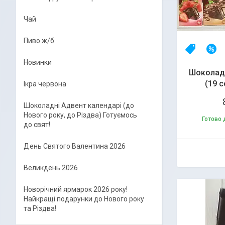
Чай
Пиво ж/б
Топ про
–
Новинки
Шоколад 
(19 с
Ікра червона
Шоколадні Адвент календарі (до
Нового року, до Різдва) Готуємось
Готово 
до свят!
День Святого Валентина 2026
Великдень 2026
Новорічний ярмарок 2026 року!
Найкращі подарунки до Нового року
та Різдва!