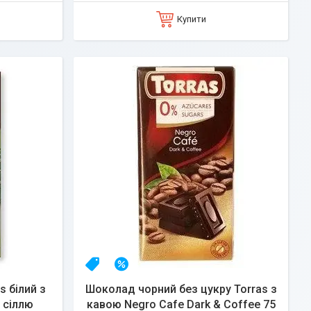
Купити
НОВИНКА
–12%
s білий з
Шоколад чорний без цукру Torras з
 сіллю
кавою Negro Cafe Dark & Coffee 75