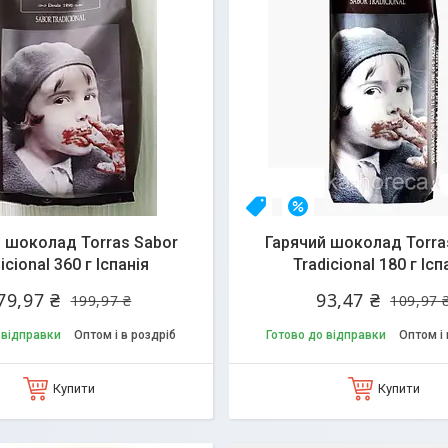
10%
Новинка
–15%
 шоколад Torras Sabor
Гарячий шоколад Torra
icional 360 г Іспанія
Tradicional 180 г Ісп
79,97 ₴
93,47 ₴
199,97 ₴
109,97 
 відправки
Оптом і в роздріб
Готово до відправки
Оптом і 
Купити
Купити