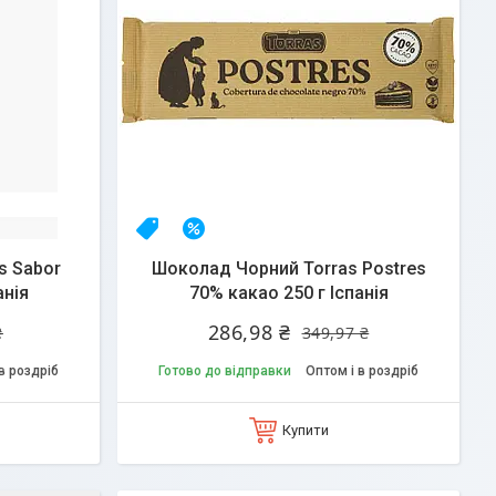
Топ продаж
–18%
s Sabor
Шоколад Чорний Torras Postres
анія
70% какао 250 г Іспанія
286,98 ₴
₴
349,97 ₴
в роздріб
Готово до відправки
Оптом і в роздріб
Купити