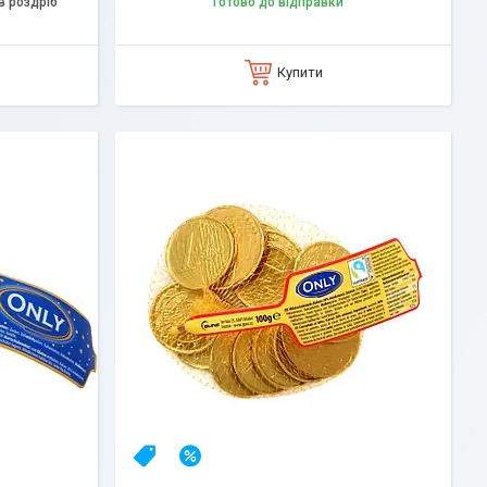
в роздріб
Готово до відправки
Купити
Топ продаж
–14%