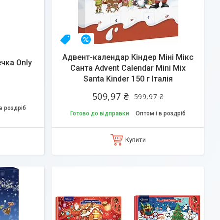
НОВИНКА
–15%
Адвент-календар Кіндер Miні Miкс
чка Only
Санта Advent Calendar Mini Mix
Santa Kinder 150 г Італія
509,97 ₴
599,97 ₴
в роздріб
Готово до відправки
Оптом і в роздріб
Купити