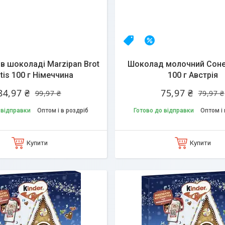
А
15%
Топ продаж
–5%
в шоколаді Marzipan Brot
Шоколад молочний Соне
tis 100 г Німеччина
100 г Австрія
84,97 ₴
75,97 ₴
99,97 ₴
79,97 ₴
 відправки
Оптом і в роздріб
Готово до відправки
Оптом і 
Купити
Купити