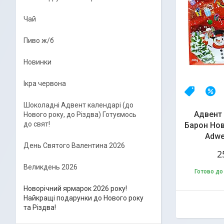
Чай
Пиво ж/б
Новинки
Ікра червона
НОВИНК
–
Шоколадні Адвент календарі (до
Адвент
Нового року, до Різдва) Готуємось
до свят!
Барон Нов
Adwe
День Святого Валентина 2026
2
Великдень 2026
Готово до
Новорічний ярмарок 2026 року!
Найкращі подарунки до Нового року
та Різдва!