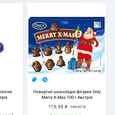
НОВИНКА
–20%
олочні
Новорічні шоколадні фігурки Only
трія
Merry X-Mas 100 г Австрія
119,98 ₴
149,97 ₴