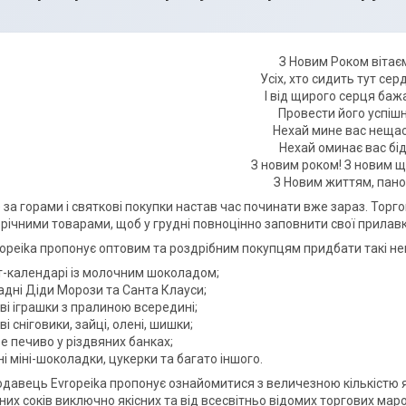
З Новим Роком вітає
Усіх, хто сидить тут сер
І від щирого серця ба
Провести його успішн
Нехай мине вас нещас
Нехай оминає вас бід
З новим роком! З новим 
З Новим життям, пано
е за горами і святкові покупки настав час починати вже зараз. Торг
річними товарами, щоб у грудні повноцінно заповнити свої прилав
opeika пропонує оптовим та роздрібним покупцям придбати такі нев
-календарі із молочним шоколадом;
дні Діди Морози та Санта Клауси;
ві іграшки з пралиною всередині;
і сніговики, зайці, олені, шишки;
е печиво у різдвяних банках;
ні міні-шоколадки, цукерки та багато іншого.
давець Evropeika пропонує ознайомитися з величезною кількістю які
них соків виключно якісних та від всесвітньо відомих торгових марок