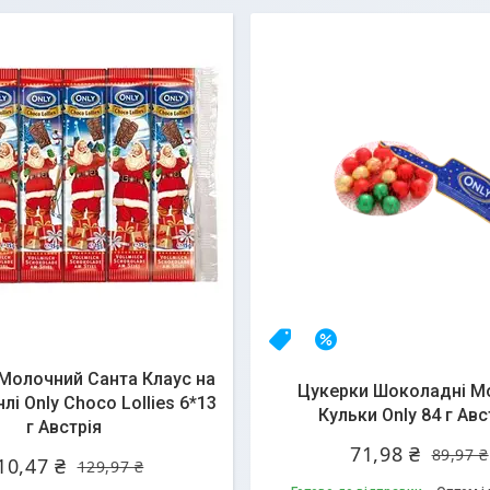
А
15%
НОВИНКА
–20%
Молочний Санта Клаус на
Цукерки Шоколадні М
лі Only Choco Lollies 6*13
Кульки Only 84 г Авс
г Австрія
71,98 ₴
89,97 ₴
10,47 ₴
129,97 ₴