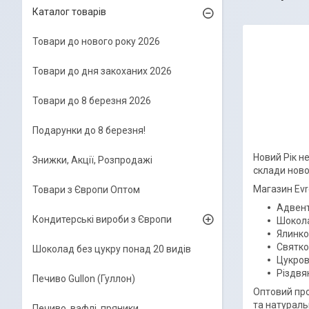
Каталог товарів
Товари до нового року 2026
Товари до дня закоханих 2026
Товари до 8 березня 2026
Подарунки до 8 березня!
Новий Рік н
Знижки, Акції, Розпродажі
склади ново
Магазин Evr
Товари з Європи Оптом
Адвент
Кондитерські вироби з Європи
Шокола
Ялинко
Святков
Шоколад без цукру понад 20 видів
Цукров
Різдвя
Печиво Gullon (Гуллон)
Оптовий про
та натураль
Печиво, вафлі, пряники