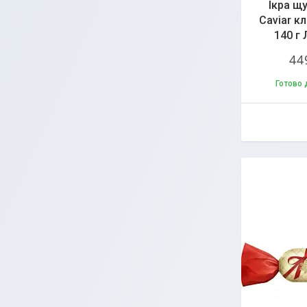
Ікра щ
Caviar к
140 г 
44
Готово 