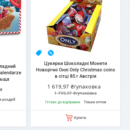
НОВИНКА
–10%
Цукерки Шоколадні Монети
ладний
Новорічні Онлі Only Christmas coins
alendarze
в сітці 85 г Австрія
льща
1 619,97 ₴/упаковка
 ₴
1 799,97 ₴/упаковка
в роздріб
Готово до відправки
Тільки оптом
Купити