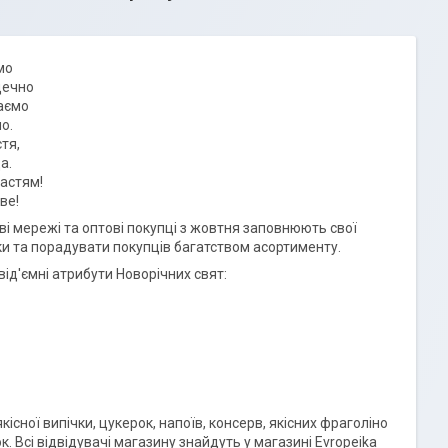
мо
дечно
жаємо
о.
тя,
а.
щастям!
ве!
ові мережі та оптові покупці з жовтня заповнюють свої
ки та порадувати покупців багатством асортименту.
ід'ємні атрибути Новорічних свят:
сної випічки, цукерок, напоїв, консерв, якісних фраголіно
. Всі відвідувачі магазину знайдуть у магазині Evropeika