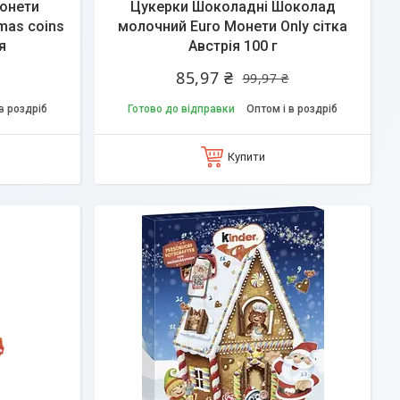
онети
Цукерки Шоколадні Шоколад
tmas coins
молочний Euro Монети Only сітка
я
Австрія 100 г
85,97 ₴
99,97 ₴
в роздріб
Готово до відправки
Оптом і в роздріб
Купити