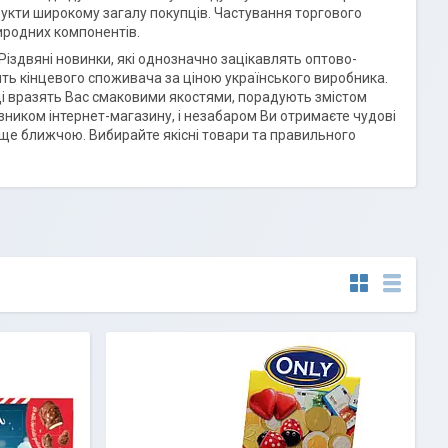
дукти широкому загалу покупців. Частування торгового
иродних компонентів.
 Різдвяні новинки, які однозначно зацікавлять оптово-
дять кінцевого споживача за ціною українського виробника.
ощі вразять Вас смаковими якостями, порадують змістом
зником інтернет-магазину, і незабаром Ви отримаєте чудові
є ще ближчою. Вибирайте якісні товари та правильного