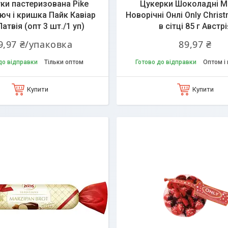
уки пастеризована Pike
Цукерки Шоколадні М
люч і кришка Пайк Кавіар
Новорічні Онлі Only Chris
Латвія (опт 3 шт./1 уп)
в сітці 85 г Австрі
9,97 ₴/упаковка
89,97 ₴
до відправки
Тільки оптом
Готово до відправки
Оптом і 
Купити
Купити