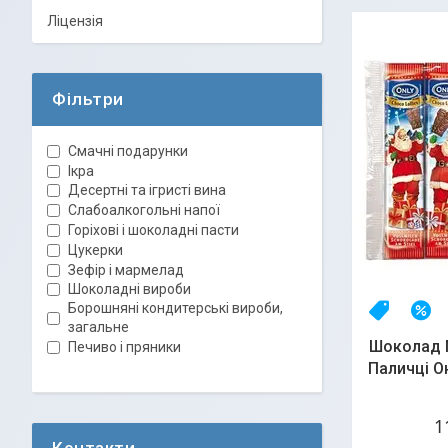
Ліцензія
Фільтри
Смачні подарунки
Ікра
Десертні та ігристі вина
Слабоалкогольні напої
Горіхові і шоколадні пасти
Цукерки
Зефір і мармелад
Шоколадні вироби
Борошняні кондитерські вироби,
НОВИНК
–
загальне
Шоколад 
Печиво і пряники
Паличці Он
1