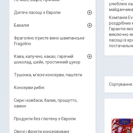
улюблені ла
майданчика 
Дитячі ласощі з Європи
Компанія Ev
роздрібних 
Бакалія
Гарантія як
виключно як
Фраголіно ігристе вино шампанське
ласощі із к
Fragolino
постачальн
Кава, капучіно, какао, гарячий
шоколад, шейк, тростинний цукор
Тушонка, м'ясні консерви, паштети
Консерви рибні
Сири і ковбаси, балик, прошутто,
хамон
Продукти без глютену з Європи
Овочі і фрукти консервовані