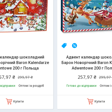
А
14%
НОВИНКА
–14%
 календар шоколадний
Адвент календар шоко
орічний Baron Kalendarze
Барон Новорічний Baron K
ntowe 200 г Польща
Adwentowe 200 г По
57,97 ₴
257,97 ₴
299,97 ₴
299,97
 відправки
Оптом і в роздріб
Готово до відправки
Оптом і 
Купити
Купити