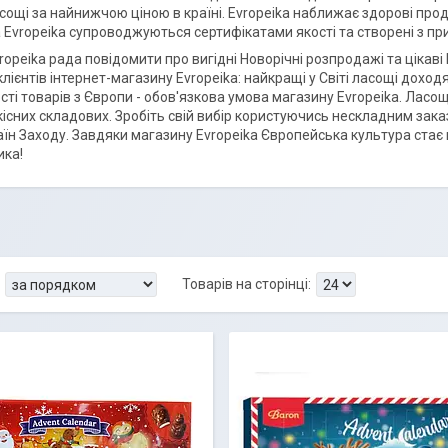
сощі за найнижчою ціною в країні. Evropeika наближає здорові про
Evropeika супроводжуються сертифікатами якості та створені з пр
ropeika рада повідомити про вигідні Новорічні розпродажі та цікаві
клієнтів інтернет-магазину Evropeika: найкращі у Світі ласощі дохо
ості товарів з Європи - обов'язкова умова магазину Evropeika. Лас
існих складових. Зробіть свій вибір користуючись нескладним зака
раїн Заходу. Завдяки магазину Evropeika Європейська культура ста
ика!