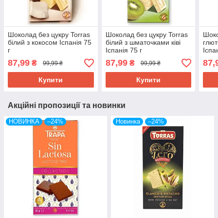
Шоколад без цукру Torras
Шоколад без цукру Torras
Шоко
білий з кокосом Іспанія 75
білий з шматочками ківі
глют
г
Іспанія 75 г
Іспа
87,99
87,99
87,
₴
₴
99,99 ₴
99,99 ₴
Купити
Купити
Акційні пропозиції та новинки
НОВИНКА
–24%
Новинка
–24%