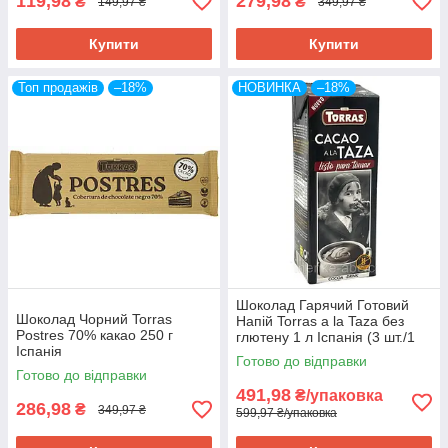
119,98
279,98
₴
₴
149,97 ₴
349,97 ₴
Купити
Купити
Топ продажів
–18%
НОВИНКА
–18%
Шоколад Гарячий Готовий
Шоколад Чорний Torras
Напій Torras a la Taza без
Postres 70% какао 250 г
глютену 1 л Іспанія (3 шт./1
Іспанія
уп)
Готово до відправки
Готово до відправки
491,98
₴/упаковка
286,98
₴
349,97 ₴
599,97 ₴/упаковка