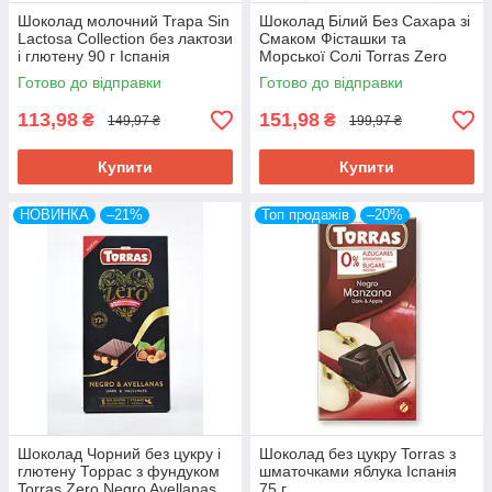
Шоколад молочний Trapa Sin
Шоколад Білий Без Сахара зі
Lactosa Collection без лактози
Смаком Фісташки та
і глютену 90 г Іспанія
Морської Солі Torras Zero
Blanco & Pistacho con Flor de
Готово до відправки
Готово до відправки
Sal 100 г Іспанія
113,98
151,98
₴
₴
149,97 ₴
199,97 ₴
Купити
Купити
НОВИНКА
–21%
Топ продажів
–20%
Шоколад Чорний без цукру і
Шоколад без цукру Torras з
глютену Торрас з фундуком
шматочками яблука Іспанія
Torras Zero Negro Avellanas
75 г