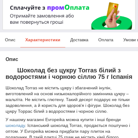
Опис
Характеристики
Доставка
Оплата
Умови 
Опис
Шоколад без цукру Torras білий з
водоростями і чорною сіллю 75 г Іспанія
Шоколад Torras не містить цукру і збагачений інулін,
виготовлений на основі низькокалорійного замінника цукру –
мальтіта. Не містить глютену. Такий десерт подарує не тільки
задоволення, а й користь для здоров'я і фігури. Шоколад без
цукру Торрас білий з водоростями і чорною сіллю.
У нашому магазині Evropeika можна купити і інші бренди
шоколаду
. Іспанський шоколад Torras, продається поштучно і
оптом. У Evropeika можна придбати пару плиток на
подарунки. В такій плитці 75 грам не містить хімії білого