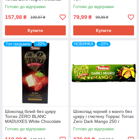
150 г Іспанія
Готово до відправки
Готово до відправки
157,98
79,99
₴
₴
199,97 ₴
99,99 ₴
Купити
Купити
Топ продажів
–20%
НОВИНКА
–20%
Шоколад білий без цукру
Шоколад чорний з манго без
Torras ZERO BLANC
цукру і глютену Торрас Torras
MADUIXES White Chocolate
Zero Dark Mango 250 г
with strawberries з полуницею
Іспанія
Готово до відправки
Готово до відправки
125 г