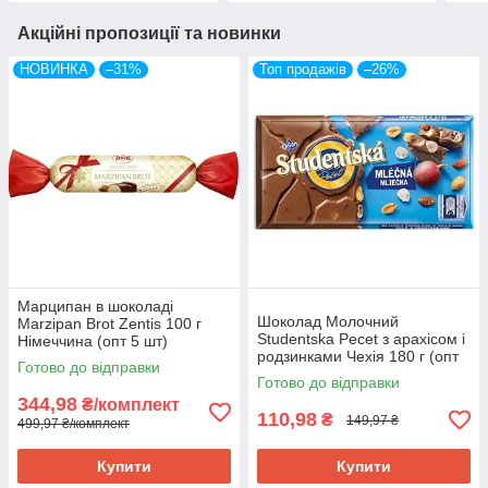
Акційні пропозиції та новинки
НОВИНКА
–31%
Топ продажів
–26%
Марципан в шоколаді
Шоколад Молочний
Marzipan Brot Zentis 100 г
Studentska Pecet з арахісом і
Німеччина (опт 5 шт)
родзинками Чехія 180 г (опт
Готово до відправки
5 шт)
Готово до відправки
344,98
₴/комплект
110,98
₴
149,97 ₴
499,97 ₴/комплект
Купити
Купити