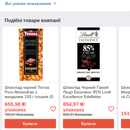
Всі умови повернення
Подібні товари компанії
Шоколад чорний Torras
Шоколад Чорний Гіркий
Шоко
Puro Almendras з
Ліндт Екселенс 85% Lindt
Миг
мигдалем 150 г Іспанія (5
Excellence Edelbitter
та С
шт./1 уп)
Kraftig 100 г Швейцарія (5
Lind
655,98
854,97
₴/
₴/
шт./1 уп)
Effil
упаковка
упаковка
г Шв
151
799,97 ₴/упаковка
899,97 ₴/упаковка
Купити
Купити