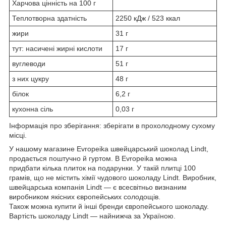
Харчова цінність на 100 г
Теплотворна здатність
2250 кДж / 523 ккал
жири
31 г
тут: насичені жирні кислоти
17 г
вуглеводи
51 г
з них цукру
48 г
білок
6,2 г
кухонна сіль
0,03 г
Інформація про зберігання: зберігати в прохолодному сухому
місці.
У нашому магазине Evropeika швейцарський шоколад Lindt,
продається поштучно й гуртом. В Evropeika можна
придбати кілька плиток на подарунки. У такій плитці 100
грамів, що не містить хімії чудового шоколаду Lindt. Виробник,
швейцарська компанія Lindt — є всесвітньо визнаним
виробником якісних європейських солодощів.
Також можна купити й інші бренди європейського шоколаду.
Вартість шоколаду Lindt — найнижча за Україною.