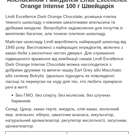
Orange Intense 100 г Швейцарія
Lindt Excellence Dark Orange Chocolate, розкішна плитка
темного шоколаду з ніжними шматочками апельсина та
дрібками мигдалю. Випробуйте задоволення для почуттів із
винятково багатою, але тонкою плиткою шоколаду.
Майстри шоколаду Lindt виробляють найкращий шоколад від
1845 року. Виготовлено з найкращих інгредієнтів, включно з
какао-боби з екологічно чистих джерел. Для отримання
підвищеного враження від комбінації смаків Lindt Excellence
Dark Orange Intense Chocolate можна насолодитися з
добрими друзями та випити чашку Earl Grey або Macchiato
або склянку Botrytis. Ідеально підходить як повсякденні
ласощі та перекуски на ходу для тих, хто любить прекрасні
речі в житті.
Без ГМО, без спирту, без молюсків, без штучних
барвників
Склад: Цукор, какао терте, мигдаль, олія какао, молочний
жир, апельсин, яблуко, шматочки ананаса, емульгатор,
натуральний ароматизатор, регулятор кислотності, загусники,
ароматизатор.