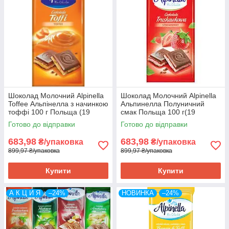
Шоколад Молочний Alpinella
Шоколад Молочний Alpinella
Toffee Альпінелла з начинкою
Альпинелла Полуничний
тоффі 100 г Польща (19
смак Польща 100 г(19
шт./1уп)
шт/1уп)
Готово до відправки
Готово до відправки
683,98
683,98
₴/упаковка
₴/упаковка
899,97 ₴/упаковка
899,97 ₴/упаковка
Купити
Купити
А К Ц И Я
–24%
НОВИНКА
–24%