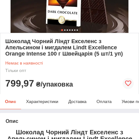
Шоколад Чорний Ліндт Екселенс з
Апельсином і мигдалем Lindt Excellence
Orange Intense 100 г Швейцарія (5 шт/1 уп)
Немає в наявності
Тільки опт
799,97
₴/упаковка
Опис
Характеристики
Доставка
Оплата
Умови п
Опис
Шоколад Чорний Ліндт Екселенс з
Апельсином і мигдалем Lindt Excellence