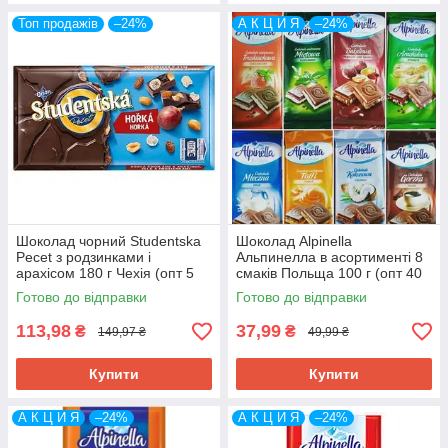
Топ продажів
–24%
А К Ц И Я
–24%
Шоколад чорний Studentska
Шоколад Alpinella
Pecet з родзинками і
Альпинелла в асортименті 8
арахісом 180 г Чехія (опт 5
смаків Польща 100 г (опт 40
шт)
шт)
Готово до відправки
Готово до відправки
113,98
37,99
₴
₴
149,97 ₴
49,99 ₴
Купити
Купити
А К Ц И Я
–24%
А К Ц И Я
–24%