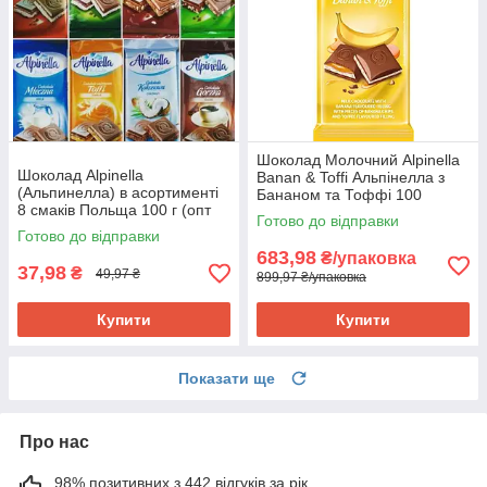
Шоколад Молочний Alpinella
Шоколад Alpinella
Banan & Toffi Альпінелла з
(Альпинелла) в асортименті
Бананом та Тоффі 100
8 смаків Польща 100 г (опт
г Польща (19 шт/1 уп)
Готово до відправки
24 шт)
Готово до відправки
683,98
₴/упаковка
37,98
₴
49,97 ₴
899,97 ₴/упаковка
Купити
Купити
Показати ще
Про нас
98% позитивних з 442 відгуків за рік