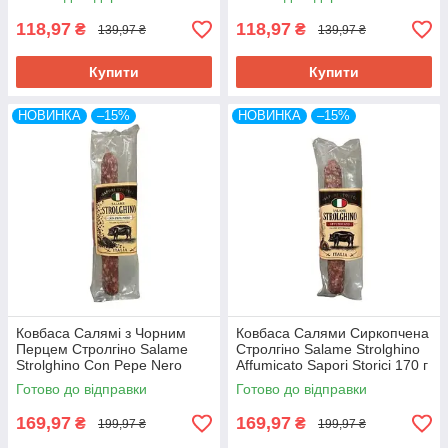
118,97
118,97
₴
₴
139,97 ₴
139,97 ₴
Купити
Купити
НОВИНКА
–15%
НОВИНКА
–15%
Ковбаса Салямі з Чорним
Ковбаса Салями Сиркопчена
Перцем Стролгіно Salame
Стролгіно Salame Strolghino
Strolghino Сon Pepe Nero
Affumicato Sapori Storici 170 г
Sapori Storici 170 г Італія
Італія
Готово до відправки
Готово до відправки
169,97
169,97
₴
₴
199,97 ₴
199,97 ₴