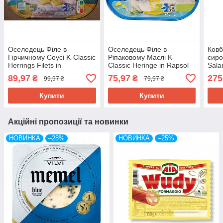
Оселедець Філе в
Оселедець Філе в
Ковб
Гірчичному Соусі K-Classic
Ріпаковому Маслі K-
сиро
Herrings Filets in
Classic Heringe in Rapsol
Sala
Senfsauce Kaufland 200 г
Ganze Kaufland 170 г
600-
89,97
75,97
275
₴
₴
99,97 ₴
79,97 ₴
Німеччина
Німеччина
Купити
Купити
Акційні пропозиції та новинки
НОВИНКА
–28%
НОВИНКА
–25%