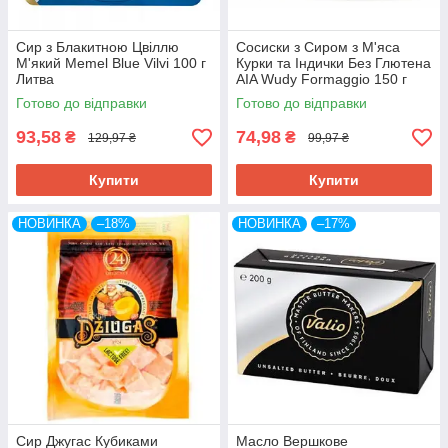
Сир з Блакитною Цвіллю
Сосиски з Сиром з М'яса
М'який Memel Blue Vilvi 100 г
Курки та Індички Без Глютена
Литва
AIA Wudy Formaggio 150 г
Італія
Готово до відправки
Готово до відправки
93,58
74,98
₴
₴
129,97 ₴
99,97 ₴
Купити
Купити
НОВИНКА
–18%
НОВИНКА
–17%
Сир Джугас Кубиками
Масло Вершкове