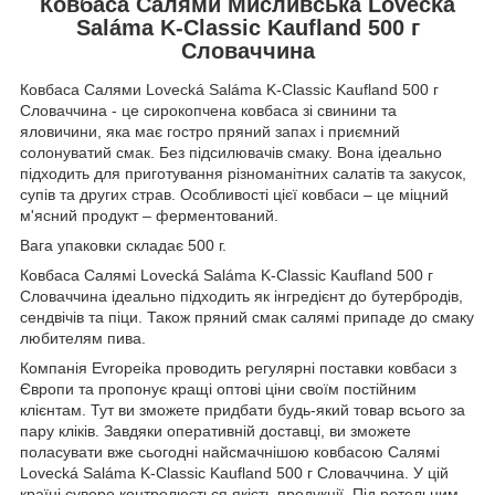
Ковбаса Салями Мисливська Lovecká
Saláma K-Classic Kaufland 500 г
Словаччина
Ковбаса Салями Lovecká Saláma K-Classic Kaufland 500 г
Словаччина - це сирокопчена ковбаса зі свинини та
яловичини, яка має гостро пряний запах і приємний
солонуватий смак. Без підсилювачів смаку. Вона ідеально
підходить для приготування різноманітних салатів та закусок,
супів та других страв. Особливості цієї ковбаси – це міцний
м'ясний продукт – ферментований.
Вага упаковки складає 500 г.
Ковбаса Салямі Lovecká Saláma K-Classic Kaufland 500 г
Словаччина ідеально підходить як інгредієнт до бутербродів,
сендвічів та піци. Також пряний смак салямі припаде до смаку
любителям пива.
Компанія Evropeika проводить регулярні поставки ковбаси з
Європи та пропонує кращі оптові ціни своїм постійним
клієнтам. Тут ви зможете придбати будь-який товар всього за
пару кліків. Завдяки оперативній доставці, ви зможете
поласувати вже сьогодні найсмачнішою ковбасою Салямі
Lovecká Saláma K-Classic Kaufland 500 г Словаччина. У цій
країні суворо контролюється якість продукції. Під ретельним