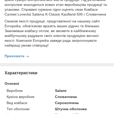
контролем знаходиться кожен етап виробництва продукції та
упаковки. Справжні гурмани гідно оцінять смак Ковбаси
Салямі Lovecká Saláma K-Classic Kaufland 500 г Словаччина
Смакові якості продукції, представленої на нашому сайті
Evropeika, обов'язково вразять ваших рідних та близьких.
Замовивши ковбасу оптом, ви зможете в найближчому
майбутньому радувати своїх клієнтів продукцією високої
якості. Компанія Evropeika завжди рада запропонувати
найкращі умови співпраці!
Приховати
Характеристики
Основні
Виробник
Salami
Країна виробник
Словаччина
Вид ковбаси
Сирокопчена
Тип оболонки
Штучна оболонка