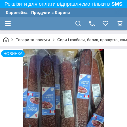
Реквізити для оплати відправляємо тільки в
SMS
Європейка - Продукти з Європи
Товари та послуги
Сири і ковбаси, балик, прошутто, ха
НОВИНКА