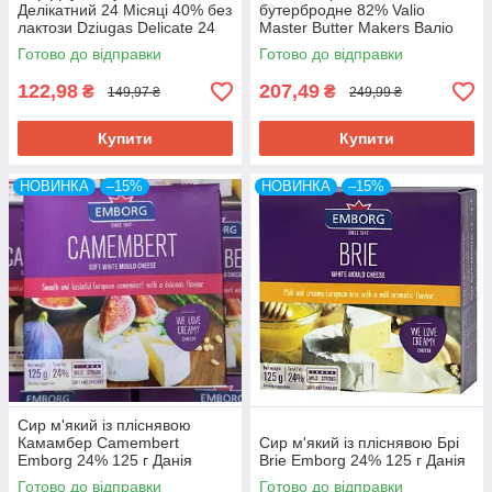
Делікатний 24 Місяці 40% без
бутербродне 82% Valio
лактози Dziugas Delicate 24
Master Butter Makers Валіо
Mounth 100 г Литва
200 г Фінляндія
Готово до відправки
Готово до відправки
122,98
207,49
₴
₴
149,97 ₴
249,99 ₴
Купити
Купити
НОВИНКА
–15%
НОВИНКА
–15%
Сир м'який із пліснявою
Камамбер Camembert
Сир м'який із пліснявою Брі
Emborg 24% 125 г Данія
Brie Emborg 24% 125 г Данія
Готово до відправки
Готово до відправки