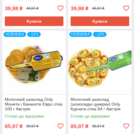
39,98
39,98
₴
₴
49,97 ₴
49,97 ₴
Купити
Купити
НОВИНКА
–14%
НОВИНКА
–14%
Молочний шоколад Only
Молочний шоколад
Монети і Банкноти Євро сітка
(шоколадні цукерки) Only
100 г Австрія
Курчата сітка 84 г Австрія
Готово до відправки
Готово до відправки
85,97
85,97
₴
₴
99,97 ₴
99,97 ₴