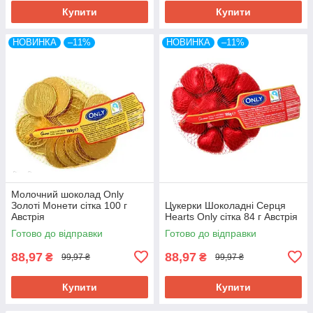
Купити
Купити
НОВИНКА
–11%
НОВИНКА
–11%
Молочний шоколад Only
Золоті Монети сітка 100 г
Цукерки Шоколадні Серця
Австрія
Hearts Only сітка 84 г Австрія
Готово до відправки
Готово до відправки
88,97
88,97
₴
₴
99,97 ₴
99,97 ₴
Купити
Купити