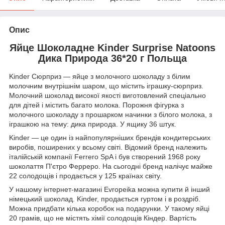
Опис
Яйце Шоколадне Kinder Surprise Natoons
Дика Природа 36*20 г Польща
Kinder Сюрприз — яйце з молочного шоколаду з білим
молочним внутрішнім шаром, що містить іграшку-сюрприз.
Молочний шоколад високої якості виготовлений спеціально
для дітей і містить багато молока. Порожня фігурка з
молочного шоколаду з прошарком начинки з білого молока, з
іграшкою на тему: дика природа. У ящику 36 штук.
Kinder — це один із найпопулярніших брендів кондитерських
виробів, поширених у всьому світі. Відомий бренд належить
італійській компанії Ferrero SpA і був створений 1968 року
шоколаття П'єтро Ферреро. На сьогодні бренд налічує майже
22 солодощів і продається у 125 країнах світу.
У нашому інтернет-магазині Evropeika можна купити й інший
німецький шоколад. Kinder, продається гуртом і в роздріб.
Можна придбати кілька коробок на подарунки. У такому яйці
20 грамів, що не містять хімії солодощів Кіндер. Вартість