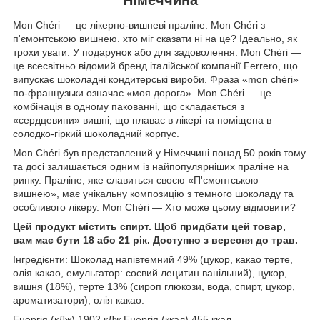
Mon Chéri — це лікерно-вишневі праліне. Mon Chéri з
п'ємонтською вишнею. хто міг сказати ні на це? Ідеально, як
трохи уваги. У подарунок або для задоволення. Mon Chéri —
це всесвітньо відомий бренд італійської компанії Ferrero, що
випускає шоколадні кондитерські вироби. Фраза «mon chéri»
по-французьки означає «моя дорога». Mon Chéri — це
комбінація в одному пакованні, що складається з
«сердцевини» вишні, що плаває в лікері та поміщена в
солодко-гіркий шоколадний корпус.
Mon Chéri був представлений у Німеччині понад 50 років тому
та досі залишається одним із найпопулярніших праліне на
ринку. Праліне, яке славиться своєю «П'ємонтською
вишнею», має унікальну композицію з темного шоколаду та
особливого лікеру. Mon Chéri — Хто може цьому відмовити?
Цей продукт містить спирт. Щоб придбати цей товар,
вам має бути 18 або 21 рік. Доступно з вересня до трав.
Інгредієнти: Шоколад напівтемний 49% (цукор, какао терте,
олія какао, емульгатор: соєвий лецитин ванільний), цукор,
вишня (18%), терте 13% (сироп глюкози, вода, спирт, цукор,
ароматизатори), олія какао.
Енергія (кДж) 1902 кДж Енергія (ккал) 455 ккал