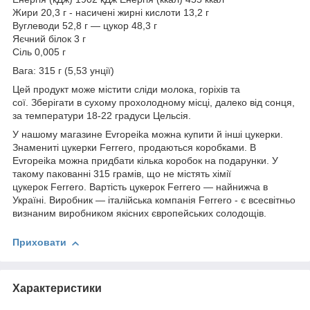
Жири 20,3 г - насичені жирні кислоти 13,2 г
Вуглеводи 52,8 г — цукор 48,3 г
Яєчний білок 3 г
Сіль 0,005 г
Вага: 315 г (5,53 унції)
Цей продукт може містити сліди молока, горіхів та
сої. Зберігати в сухому прохолодному місці, далеко від сонця,
за температури 18-22 градуси Цельсія.
У нашому магазине Evropeika можна купити й інші цукерки.
Знамениті цукерки Ferrero, продаються коробками. В
Evropeika можна придбати кілька коробок на подарунки. У
такому пакованні 315 грамів, що не містять хімії
цукерок Ferrero. Вартість цукерок Ferrero — найнижча в
Україні. Виробник — італійська компанія Ferrero - є всесвітньо
визнаним виробником якісних європейських солодощів.
Приховати
Характеристики