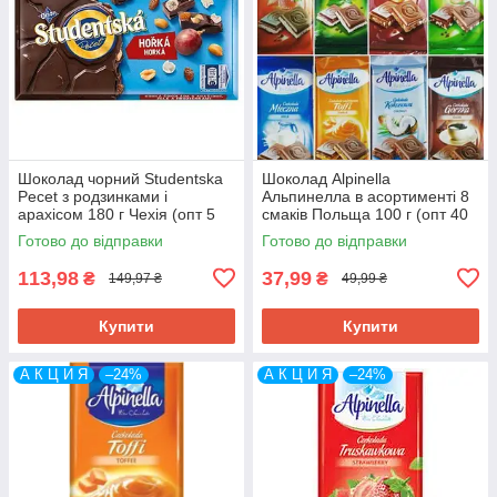
Шоколад чорний Studentska
Шоколад Alpinella
Pecet з родзинками і
Альпинелла в асортименті 8
арахісом 180 г Чехія (опт 5
смаків Польща 100 г (опт 40
шт)
шт)
Готово до відправки
Готово до відправки
113,98
37,99
₴
₴
149,97 ₴
49,99 ₴
Купити
Купити
А К Ц И Я
–24%
А К Ц И Я
–24%