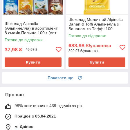
Шоколад Молочний Alpinella
Шоколад Alpinella
Banan & Toffi Альпінелла з
(Альпинелла) в асортименті
Бананом та Тоффі 100
8 смаків Польща 100 г (опт
г Польща (19 шт/1 уп)
Готово до відправки
24 шт)
Готово до відправки
683,98
₴/упаковка
37,98
₴
49,97 ₴
899,97 ₴/упаковка
Купити
Купити
Показати ще
Про нас
98% позитивних з 439 відгуків за рік
Працює з 05.04.2021
м. Дніпро