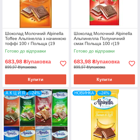
Шоколад Молочний Alpinella
Шоколад Молочний Alpinella
Toffee Альпінелла з начинкою
Альпинелла Полуничний
тоффі 100 г Польща (19
смак Польща 100 г(19
шт./1уп)
шт/1уп)
Готово до відправки
Готово до відправки
683,98
683,98
₴/упаковка
₴/упаковка
899,97 ₴/упаковка
899,97 ₴/упаковка
Купити
Купити
А К Ц И Я
–24%
НОВИНКА
–24%