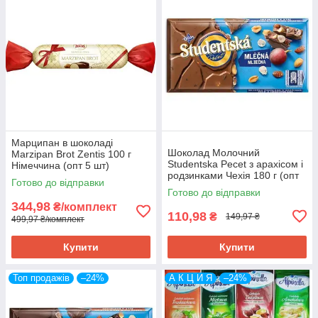
Марципан в шоколаді
Шоколад Молочний
Marzipan Brot Zentis 100 г
Studentska Pecet з арахісом і
Німеччина (опт 5 шт)
родзинками Чехія 180 г (опт
Готово до відправки
5 шт)
Готово до відправки
344,98
₴/комплект
110,98
₴
149,97 ₴
499,97 ₴/комплект
Купити
Купити
Топ продажів
–24%
А К Ц И Я
–24%