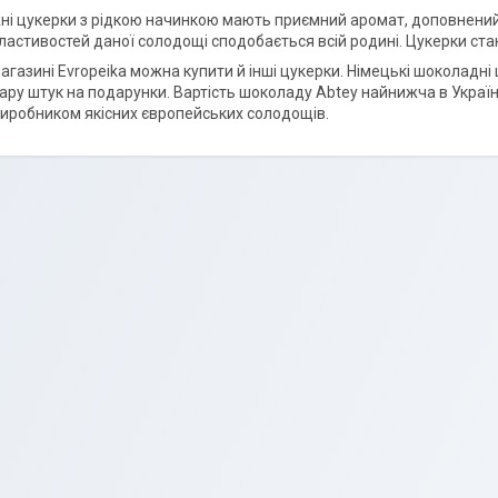
іжні цукерки з рідкою начинкою мають приємний аромат, доповнени
ластивостей даної солодощі сподобається всій родині. Цукерки ст
агазині Evropeika можна купити й інші цукерки. Німецькі шоколад
ру штук на подарунки. Вартість шоколаду Abtey найнижча в Україні.
иробником якісних європейських солодощів.