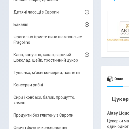
Дитячі ласощі з Європи
Бакалія
Фраголіно ігристе вино шампанське
Fragolino
Кава, капучіно, какао, гарячий
шоколад, шейк, тростинний цукор
Тушонка, м'ясні консерви, паштети
Опис
Консерви рибні
Сири і ковбаси, балик, прошутто,
Цукер
хамон
Abtey Liqu
Продукти без глютену з Європи
Цукерки ма
один одног
Овочі і фрукти консервовані