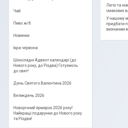
Легкі та н
смакових в
Чай
У нашому м
Пиво ж/б
придбати па
визнаним в
Новинки
Ікра червона
Шоколадні Адвент календарі (до
Нового року, до Різдва) Готуємось
до свят!
День Святого Валентина 2026
Великдень 2026
Новорічний ярмарок 2026 року!
Найкращі подарунки до Нового року
та Різдва!