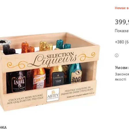
Немає в
399,
Показат
+380 (6
Законом не передбачено повернення та обмін даного товару належної
якості
НКА