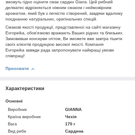
зможуть гідно оцінити смак сардин Giana. Цей рибний
делікатес відрізняється ніжним смаком і неймовірним
ароматом, який був з легкістю створений, завдяки вдалому
поєднанню натуральних, оригінальних спецій.
Смакові якості продукції, представленої на сайті магазину
Evropeika, обов'язково вражають Ваших рідних та близьких.
Замовивши консерви оптом, Ви зможете вже завтра тішити
своїх клієнтів продукцією високої якості. Компанія
Evropeika завжди рада запропонувати найкращі умови
співпраці!
Приховати
Характеристики
Основні
Виробник
GIANNA
Країна виробник
Чехія
Вага
170 г
Вид риби
Сардина