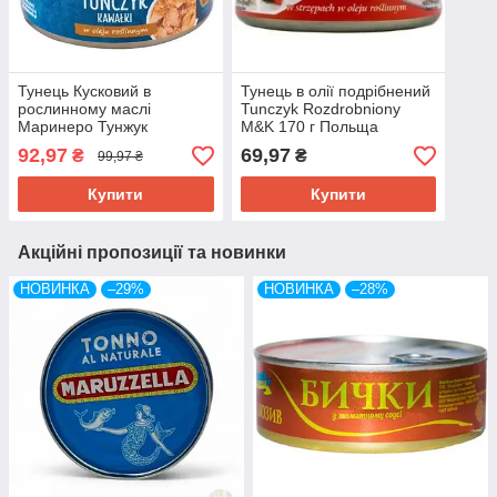
Тунець Кусковий в
Тунець в олії подрібнений
рослинному маслі
Tunczyk Rozdrobniony
Маринеро Тунжук
M&K 170 г Польща
Marinero Tunczyk Kawalki
92,97
69,97
₴
₴
99,97 ₴
185 г Польща
Купити
Купити
Акційні пропозиції та новинки
НОВИНКА
–29%
НОВИНКА
–28%