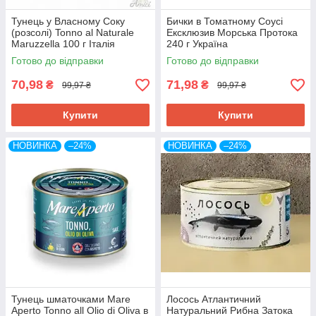
Тунець у Власному Соку
Бички в Томатному Соусі
(розсолі) Tonno al Naturale
Ексклюзив Морська Протока
Maruzzella 100 г Італія
240 г Україна
Готово до відправки
Готово до відправки
70,98
71,98
₴
₴
99,97 ₴
99,97 ₴
Купити
Купити
НОВИНКА
–24%
НОВИНКА
–24%
Тунець шматочками Mare
Лосось Атлантичний
Aperto Tonno all Olio di Oliva в
Натуральний Рибна Затока