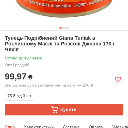
Тунець Подрібнений Giana Tuniak в
Рослинному Маслі та Розсолі Джиана 170 г
Чехія
Готово до відправки
Опт і роздріб
99,97
₴
Мінімальна сума замовлення на сайті — 200 ₴
75 ₴
від 3 шт.
Купити
Опис
Характеристики
Доставка
Оплата
Умови п