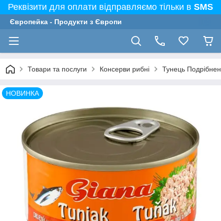
Реквізити для оплати відправляємо тільки в
SMS
Європейка - Продукти з Європи
Товари та послуги
Консерви рибні
Тунець Подрібнени
НОВИНКА