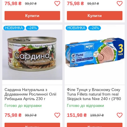
75,98
75,98
₴
₴
99,97 ₴
99,97 ₴
Купити
Купити
НОВИНКА
–24%
НОВИНКА
–24%
Сардина Натуральна з
Філе Тунця у Власному Соку
Додаванням Рослинної Олії
Tuna Fillets natural from real
Рибацька Артiль 230 г
Skipjack tuna Nixe 240 г (3*80
Україна
г) Німеччина
Готово до відправки
Готово до відправки
75,98
151,98
₴
₴
99,97 ₴
199,97 ₴