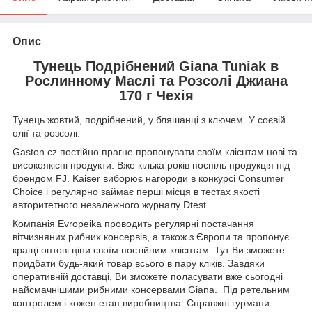
Опис
Тунець Подрібнений Giana Tuniak в
Рослинному Маслі та Розсолі Джиана
170 г Чехія
Тунець жовтий, подрібнений, у бляшанці з ключем. У соєвій
олії та розсолі.
Gaston.cz постійно прагне пропонувати своїм клієнтам нові та
високоякісні продукти. Вже кілька років поспіль продукція під
брендом FJ. Kaiser виборює нагороди в конкурсі Consumer
Choice і регулярно займає перші місця в тестах якості
авторитетного незалежного журналу Dtest.
Компанія Evropeika проводить регулярні постачання
вітчизняних рибних консервів, а також з Європи та пропонує
кращі оптові ціни своїм постійним клієнтам. Тут Ви зможете
придбати будь-який товар всього в пару кліків. Завдяки
оперативній доставці, Ви зможете поласувати вже сьогодні
найсмачнішими рибними консервами Giana. Під ретельним
контролем і кожен етап виробництва. Справжні гурмани