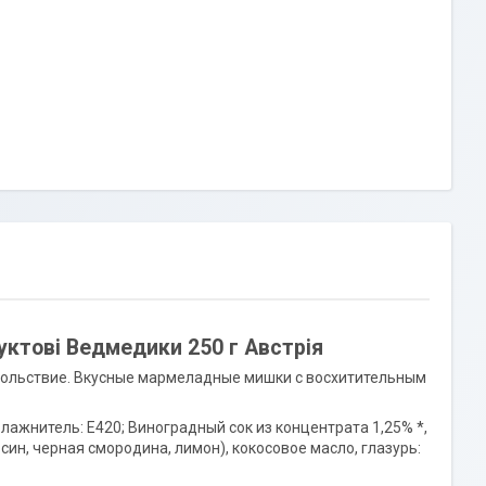
уктові Ведмедики 250 г Австрія
ольствие. Вкусные мармеладные мишки с восхитительным
влажнитель: E420; Виноградный сок из концентрата 1,25% *,
ьсин, черная смородина, лимон), кокосовое масло, глазурь: