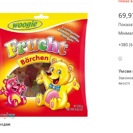
Немає в
69,9
Показат
Мініма
+380 (6
Законом не передбачено повернення та обмін даного товару належної
якості
продаж