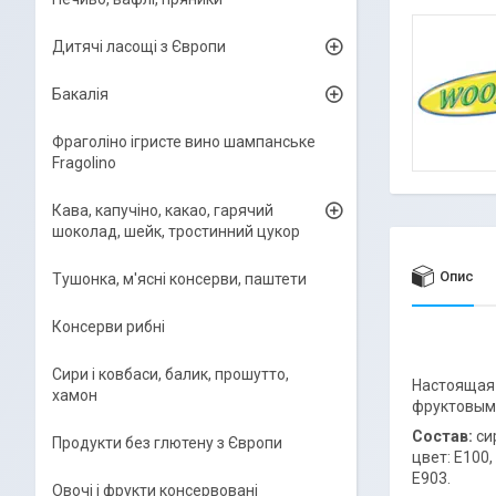
Дитячі ласощі з Європи
Бакалія
Фраголіно ігристе вино шампанське
Fragolino
Кава, капучіно, какао, гарячий
шоколад, шейк, тростинний цукор
Опис
Тушонка, м'ясні консерви, паштети
Консерви рибні
Сири і ковбаси, балик, прошутто,
Настоящая
хамон
фруктовым 
Состав:
сир
Продукти без глютену з Європи
цвет: E100,
E903.
Овочі і фрукти консервовані