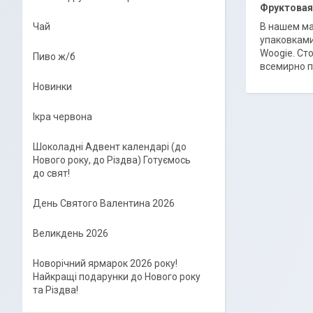
Фруктовая
В нашем ма
Чай
упаковками
Woogie. Ст
Пиво ж/б
всемирно п
Новинки
Ікра червона
Шоколадні Адвент календарі (до
Нового року, до Різдва) Готуємось
до свят!
День Святого Валентина 2026
Великдень 2026
Новорічний ярмарок 2026 року!
Найкращі подарунки до Нового року
та Різдва!