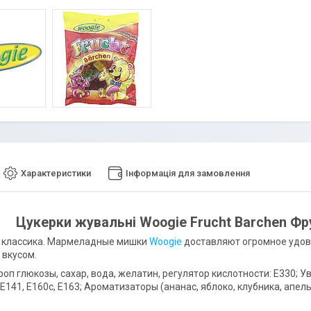
Характеристики
Інформація для замовлення
Цукерки жувальні Woogie Frucht Barchen Фр
 классика. Мармеладные мишки
Woogie
доставляют огромное удов
вкусом.
оп глюкозы, сахар, вода, желатин, регулятор кислотности: E330; У
 E141, E160c, E163; Ароматизаторы (ананас, яблоко, клубника, апел