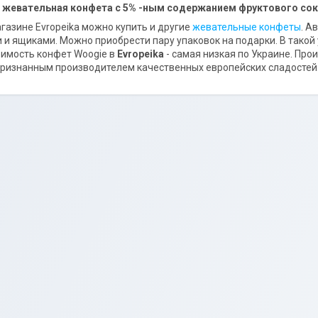
 жевательная конфета с 5% -ным содержанием фруктового сок
газине Evropeika можно купить и другие
жевательные конфеты
. А
 и ящиками. Можно приобрести пару упаковок на подарки. В тако
оимость конфет Woogie в
Evropeika
- самая низкая по Украине. Про
ризнанным производителем качественных европейских сладостей