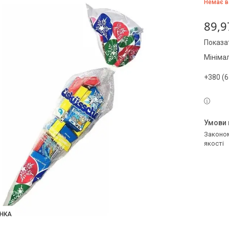
Немає в
89,9
Показат
Мініма
+380 (6
Законом не передбачено повернення та обмін даного товару належної
якості
НКА