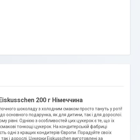
iskusschen 200 г Німеччина
лочного шоколаду з холодним смаком просто тануть у роті!
о основного подарунка, як для дитини, так і для дорослої.
у рівні. Однією з особливостей цих цукерок є те, що їх
 смакові тонкощі цукерок. На кондитерській фабриці
сть одні з кращих кондитерів Європи. Порадуйте своїх
так і дорослі. Цукерки Eiskusschen виготовлені за