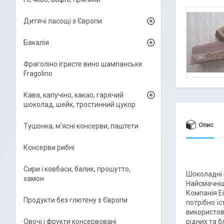
Дитячі ласощі з Європи
Бакалія
Фраголіно ігристе вино шампанське
Fragolino
Кава, капучіно, какао, гарячий
шоколад, шейк, тростинний цукор
Опис
Тушонка, м'ясні консерви, паштети
Консерви рибні
Сири і ковбаси, балик, прошутто,
Шоколадні 
хамон
Найсмачніші
Компанія Ei
Продукти без глютену з Європи
потрібно ї
використов
рідних та б
Овочі і фрукти консервовані