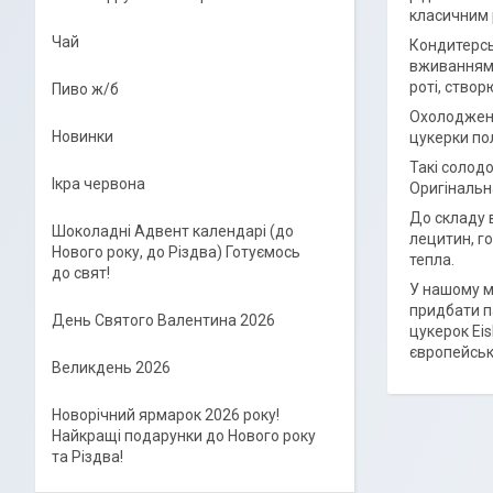
класичним 
Чай
Кондитерськ
вживанням 
роті, створ
Пиво ж/б
Охолоджений
Новинки
цукерки по
Такі солодо
Ікра червона
Оригінальн
До складу 
Шоколадні Адвент календарі (до
лецитин, го
Нового року, до Різдва) Готуємось
тепла.
до свят!
У нашому м
придбати па
День Святого Валентина 2026
цукерок Eis
європейськ
Великдень 2026
Новорічний ярмарок 2026 року!
Найкращі подарунки до Нового року
та Різдва!