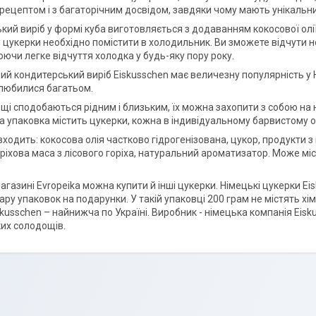
рецептом і з багаторічним досвідом, завдяки чому мають унікальни
ий виріб у формі куба виготовляється з додаванням кокосової олії
цукерки необхідно помістити в холодильник. Ви зможете відчути не
юючи легке відчуття холодка у будь-яку пору року.
 кондитерський виріб Eiskusschen має величезну популярність у Німе
любилися багатьом.
щі сподобаються рідним і близьким, їх можна захопити з собою на н
а упаковка містить цукерки, кожна в індивідуальному барвистому об
входить: кокосова олія частково гідрогенізована, цукор, продукти 
ріхова маса з лісового горіха, натуральний ароматизатор. Може місти
агазині Evropeika можна купити й інші цукерки. Німецькі цукерки E
ру упаковок на подарунки. У такій упаковці 200 грам не містять хі
kusschen – найнижча по Україні. Виробник - німецька компанія Eisk
их солодощів.