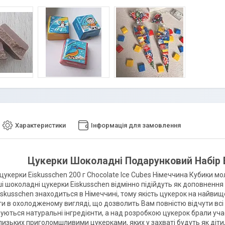
Характеристики
Інформація для замовлення
Цукерки Шоколадні Подарунковий Набір E
цукерки Eiskusschen 200 г Chocolate Ice Cubes Німеччина Кубики мо
 шоколадні цукерки Eiskusschen відмінно підійдуть як доповнення д
skusschen знаходиться в Німеччині, тому якість цукерок на найвищом
сти в охолодженому вигляді, що дозволить Вам повністю відчути всі
уються натуральні інгредієнти, а над розробкою цукерок брали уча
лизьких приголомшливими цукерками, яких у захваті будуть як діти, 