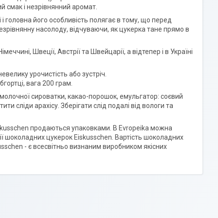
й смак і незрівнянний аромат.
 і головна його особливість полягає в тому, що перед
зрівнянну насолоду, відчуваючи, як цукерка тане прямо в
ччині, Швеції, Австрії та Швейцарії, а відтепер і в Україні
евелику урочистість або зустріч.
гортці, вага 200 грам.
з молочної сироватки, какао-порошок, емульгатор: соєвий
ти сліди арахісу. Зберігати слід подалі від вологи та
iskusschen продаються упаковками. В Evropeika можна
мії шоколадних цукерок Eiskusschen. Вартість шоколадних
usschen - є всесвітньо визнаним виробником якісних