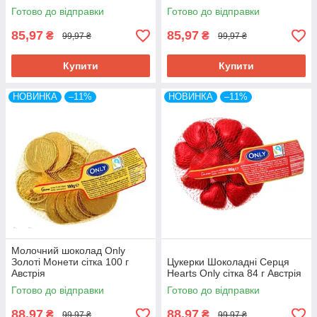
Готово до відправки
Готово до відправки
85,97
85,97
₴
₴
99,97 ₴
99,97 ₴
Купити
Купити
НОВИНКА
–11%
НОВИНКА
–11%
Молочний шоколад Only
Золоті Монети сітка 100 г
Цукерки Шоколадні Серця
Австрія
Hearts Only сітка 84 г Австрія
Готово до відправки
Готово до відправки
88,97
88,97
₴
₴
99,97 ₴
99,97 ₴