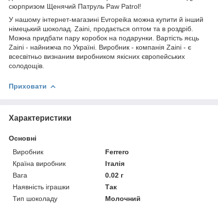
сюрпризом Щенячий Патруль Paw Patrol!
У нашому інтернет-магазині Evropeika можна купити й інший
німецький шоколад. Zaini, продається оптом та в роздріб.
Можна придбати пару коробок на подарунки. Вартість яєць
Zaini - найнижча по Україні. Виробник - компанія Zaini - є
всесвітньо визнаним виробником якісних європейських
солодощів.
Приховати
Характеристики
Основні
Виробник
Ferrero
Країна виробник
Італія
Вага
0.02 г
Наявність іграшки
Так
Тип шоколаду
Молочний