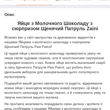
Опис
Яйця з Молочного Шоколаду з
сюрпризом Щенячий Патруль Zaini
Вітаємо вас у світі чаклунства та дивовижних відкриттів з
нашими Яйцями з молочного шоколаду з сюрпризом
Щенячий Патруль Paw Patrol!
Ці чудові яйця з молочного шоколаду привертають увагу не
лише своїм чудовим смаком, але й захоплюючим сюрпризом
усередині кожного з них. Кожне яйце містить маленький скарб
зі світу Щенячого Патруля Paw Patrol, що робить його
ідеальним вибором для шанувальників цього популярного
мультсеріалу.
Подаруйте вашій дитині хвилювання та радість, відкриваючи
кожне яйце і знаходячи всередині новий сюрприз. Ці яйця з
молочного шоколаду не тільки смачні, а й стимулюють уяву та
творче мислення вашого малюка.
Не проґавте можливість порадувати свою дитину і зробити її
день особливим з нашими Яйцями з молочного шоколаду із