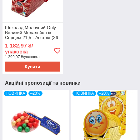
Шоколад Молочний Only
Великий Медальйон із
Серцем 21,5 г Австрія (36
шт/1 уп)
1 182,97
₴/
упаковка
1 299,97 ₴/упаковка
Купити
Акційні пропозиції та новинки
НОВИНКА
–28%
НОВИНКА
–20%