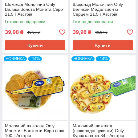
Шоколад Молочний Only
Шоколад Молочний Only
Велика Золота Монета Євро
Великий Медальйон із
21,5 г Австрія
Серцем 21,5 г Австрія
Готово до відправки
Готово до відправки
39,98
39,98
₴
₴
49,97 ₴
49,97 ₴
Купити
Купити
НОВИНКА
–14%
НОВИНКА
–14%
Молочний шоколад Only
Молочний шоколад
Монети і Банкноти Євро сітка
(шоколадні цукерки) Only
100 г Австрія
Курчата сітка 84 г Австрія