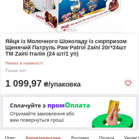
Яйця із Молочного Шоколаду із сюрпризом
Щенячий Патруль Paw Patrol Zaini 20г*24шт
ТМ Zaini Італія (24 шт/1 уп)
Немає в наявності
Тільки опт
1 099,97
₴/упаковка
Опис
Характеристики
Доставка
Оплата
Умови 