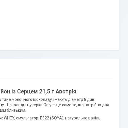
н із Серцем 21,5 г Австрія
но тане молочного шоколаду і мають діаметр 8 див.
у. Шоколадні цукерки Only — це саме те, що потрібно для
ашим близьким.
к WHEY, емульгатор: E322 (SOYA); натуральна ваніль.