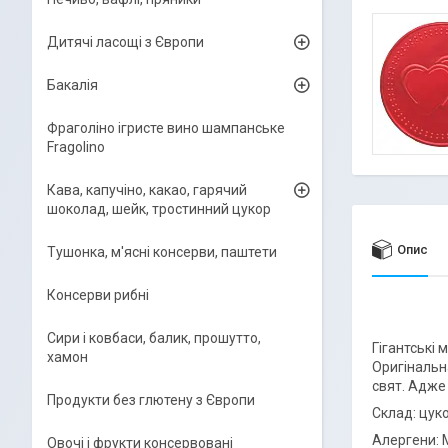
Дитячі ласощі з Європи
Бакалія
Фраголіно ігристе вино шампанське
Fragolino
Кава, капучіно, какао, гарячий
шоколад, шейк, тростинний цукор
Опис
Тушонка, м'ясні консерви, паштети
Консерви рибні
Сири і ковбаси, балик, прошутто,
Гігантські 
хамон
Оригінальн
свят. Адже
Продукти без глютену з Європи
Склад: цук
Алергени: 
Овочі і фрукти консервовані