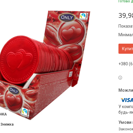
Готово 
39,9
Показат
Мініма
Купи
+380 (6
У компа
будь-я
НКА
Законом не передбачено повернення та обмін даного товару належної