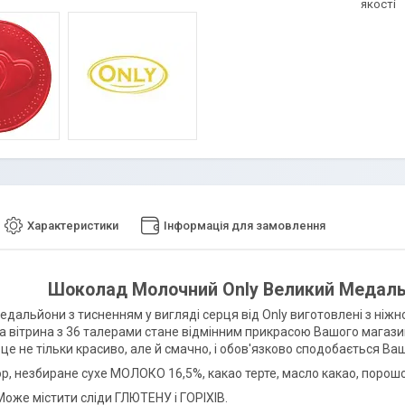
якості
Характеристики
Інформація для замовлення
Шоколад Молочний Only Великий Медальйо
медальйони з тисненням у вигляді серця від Only виготовлені з ніж
а вітрина з 36 талерами стане відмінним прикрасою Вашого магазин
 це не тільки красиво, але й смачно, і обов'язково сподобається В
ор, незбиране сухе МОЛОКО 16,5%, какао терте, масло какао, порошо
Може містити сліди ГЛЮТЕНУ і ГОРІХІВ.