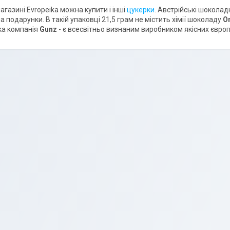
газині Evropeika можна купити і інші
цукерки
. Австрійські шоколад
а подарунки. В такій упаковці 21,5 грам не містить хімії шоколаду
O
ька компанія
Gunz
- є всесвітньо визнаним виробником якісних євро