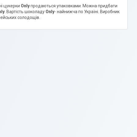
ні цукерки
Only
продаються упаковками. Можна придбати
nly
. Вартість шоколаду
Only
- найнижча по Україні. Виробник
пейських солодощів.