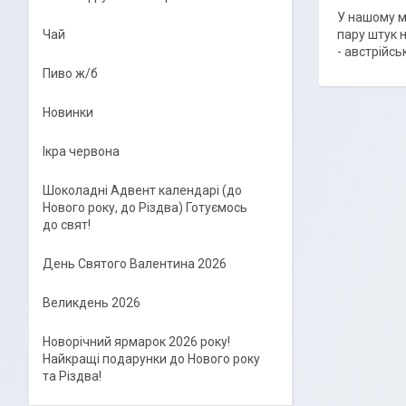
У нашому ма
пару штук н
Чай
- австрійс
Пиво ж/б
Новинки
Ікра червона
Шоколадні Адвент календарі (до
Нового року, до Різдва) Готуємось
до свят!
День Святого Валентина 2026
Великдень 2026
Новорічний ярмарок 2026 року!
Найкращі подарунки до Нового року
та Різдва!