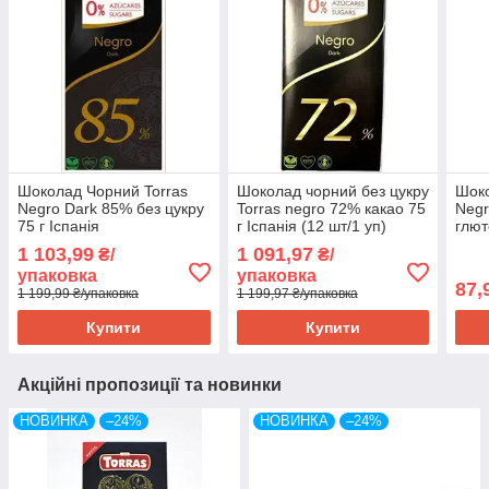
Шоколад Чорний Torras
Шоколад чорний без цукру
Шоко
Negro Dark 85% без цукру
Torras negro 72% какао 75
Negr
75 г Іспанія
г Іспанія (12 шт/1 уп)
глют
1 103,99
1 091,97
₴/
₴/
упаковка
упаковка
87,
1 199,99 ₴/упаковка
1 199,97 ₴/упаковка
Купити
Купити
Акційні пропозиції та новинки
НОВИНКА
–24%
НОВИНКА
–24%