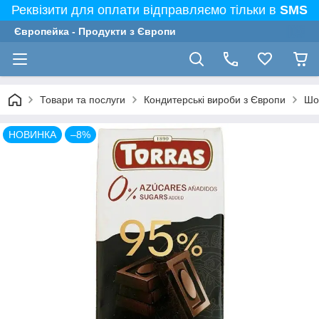
Реквізити для оплати відправляємо тільки в
SMS
Європейка - Продукти з Європи
Товари та послуги
Кондитерські вироби з Європи
Шо
НОВИНКА
–8%