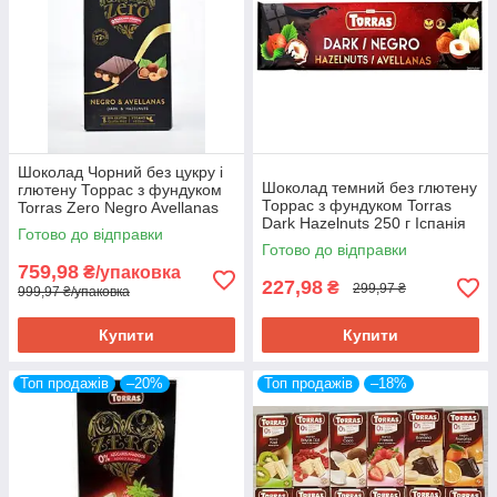
Шоколад Чорний без цукру і
Шоколад темний без глютену
глютену Торрас з фундуком
Торрас з фундуком Torras
Torras Zero Negro Avellanas
Dark Hazelnuts 250 г Іспанія
150 г Іспанія
Готово до відправки
(опт 3 шт)
Готово до відправки
759,98
₴/упаковка
227,98
₴
299,97 ₴
999,97 ₴/упаковка
Купити
Купити
Топ продажів
–20%
Топ продажів
–18%