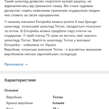
Такий шоколад дозволяє скоротити калорії раціону, не
відмовляючись від приємного смаку. Він стане чудовим
десертом і навіть невеликим приємним подарунком людині,
яка стежить за своїм харчуванням.
У нашому магазині Evropeika можна купити й інші бренди
шоколаду. Іспанський шоколад Torras, продається поштучно
та оптом. В Evropeika можна придбати пару плиток на
подарунки. У такій плитці 75 грам не містить хімії чорного
шоколаду Torras. Вартість шоколаду Torras у магазині
Evropeika – найнижча по Україні.
Виробник, іспанська компанія Torras - є всесвітньо визнаним
виробником якісних європейських солодощів.
Приховати
Характеристики
Основні
Виробник
Torras
Країна виробник
Іспанія
Вага
75 г