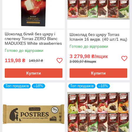
Шоколад білий без цукру і
Шоколад без цукру Torras
глютену Torras ZERO Blanc
Іспанія 16 видів. (40 шт./1 ящ)
MADUIXES White strawberries
Готово до відправки
з полуницею 125 г Іспанія
Готово до відправки
3 279,98
₴/ящик
119,98
₴
149,97 ₴
3 999,97 ₴/ящик
Купити
Купити
Топ продажів
–18%
Топ продажів
–18%