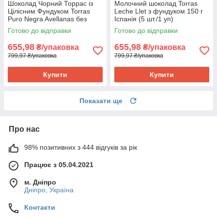
Шоколад Чорний Торрас із
Молочний шоколад Torras
Цілісним Фундуком Torras
Leche Llet з фундуком 150 г
Puro Negra Avellanas без
Іспанія (5 шт./1 уп)
глютена 150 г Іспанія (5 шт./1
Готово до відправки
Готово до відправки
уп)
655,98
655,98
₴/упаковка
₴/упаковка
799,97 ₴/упаковка
799,97 ₴/упаковка
Купити
Купити
Показати ще
Про нас
98% позитивних з 444 відгуків за рік
Працює з 05.04.2021
м. Дніпро
Дніпро, Україна
Контакти