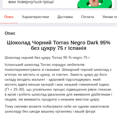
Опис
Характеристики
Доставка
Оплата
Умови п
Опис
Шоколад Чорний Torras Negro Dark 95%
без цукру 75 г Іспанія
Шоколад чорний без цукру Torras 95 % negro 75 г
Іспанський шоколад Torras порадує любителів
поекспериментувати зі смаками. Шикарний чорний шоколад з
м'ятою не містить ні цукор, ні глютен. Замість цукру до його
складу входить мальтит - здоровий підсолоджувач, який
містить вдвічі менше калорій і має низький глікемічний індекс
(ГІ = 25-30), що уповільнює процес підвищення рівня глюкози
в крові і робить шоколад ідеальним для вживання діабетикам і
людям, які вживають продукти з низьким вмістом цукру.
Тому сміливо можете побалувати себе не одним шматочком
шоколаду без шкоди вашому організму і вашій фігурі.