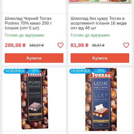
Шоколад Чорний Torras
Шоколад без цукру Torras в
Postres 70% какао 250 г
асортименті Іспанія 16 видів
Іспанія (опт 5 шт)
опт від 48 шт
Готово до відправки
Готово до відправки
286,98
81,98
₴
₴
349,97 ₴
99,97 ₴
Купити
Купити
НОВИНКА
–18%
НОВИНКА
–18%