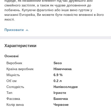
підійде, як незамінний елемент під час дружнього або
сімейного застілля, а також як чудове доповнення до
побачень. Купуючи фраголіно або інше вино гуртом у
магазині Evropeika, Ви можете бути повністю впевнені в його
якості.
Приховати
Характеристики
Основні
Виробник
Seco
Країна виробник
Німеччина
Міцність
6.9 %
Об`єм
0.2 л
Солодкість
Напівсолодке
Тип
Ігристе
Фасовка
Баночка
Колір вина
Червоне