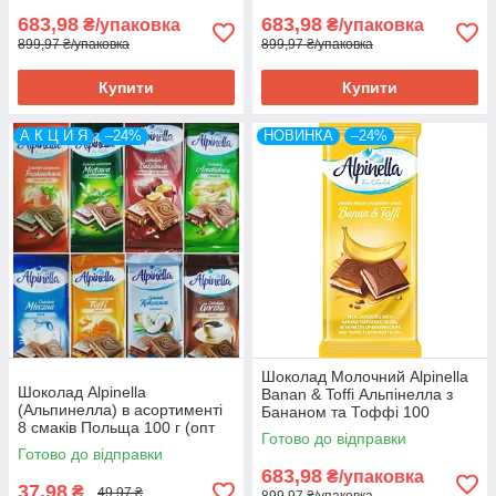
683,98
683,98
₴/упаковка
₴/упаковка
899,97 ₴/упаковка
899,97 ₴/упаковка
Купити
Купити
А К Ц И Я
–24%
НОВИНКА
–24%
Шоколад Молочний Alpinella
Шоколад Alpinella
Banan & Toffi Альпінелла з
(Альпинелла) в асортименті
Бананом та Тоффі 100
8 смаків Польща 100 г (опт
г Польща (19 шт/1 уп)
Готово до відправки
24 шт)
Готово до відправки
683,98
₴/упаковка
37,98
₴
49,97 ₴