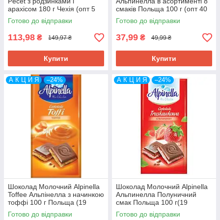
Pecet з родзинками і
Альпинелла в асортименті 8
арахісом 180 г Чехія (опт 5
смаків Польща 100 г (опт 40
шт)
шт)
Готово до відправки
Готово до відправки
113,98
37,99
₴
₴
149,97 ₴
49,99 ₴
Купити
Купити
А К Ц И Я
–24%
А К Ц И Я
–24%
Шоколад Молочний Alpinella
Шоколад Молочний Alpinella
Toffee Альпінелла з начинкою
Альпинелла Полуничний
тоффі 100 г Польща (19
смак Польща 100 г(19
шт./1уп)
шт/1уп)
Готово до відправки
Готово до відправки