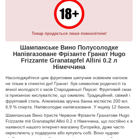
Товар продається лише повнолітнім!
Шампанське Вино Полусолодке
Напівгазоване Фрізанте Гранат Hugo
Frizzante Granatapfel Allini 0.2 л
Німеччина
Насолоджуйтеся цим фруктовим шипучим освіжним напоєм
не тільки в спекотні дні! Гранат був символом родючості та
вічної молодості з часів Стародавньої Персиї. Фруктовий смак
із приємною кислуватістю, що оживляє. Традиційний, свіжий і
фруктовий стиль. Алюмінієва зручна банка місткістю 200 мл.
6,9 % спирта. Напівсолодке напівгазоване. У ящику 12 банок.
Шампанське Вино Ігристе Червоне Фрізанте Гранатове Hugo
Frizzante mit Granatapfel Allini 0.2 л Німеччина, що постійно є в
наявності нашого інтернет-магазину Evropeika, дуже часто
окреслюють у подарунок або купують собі. Воно чудово