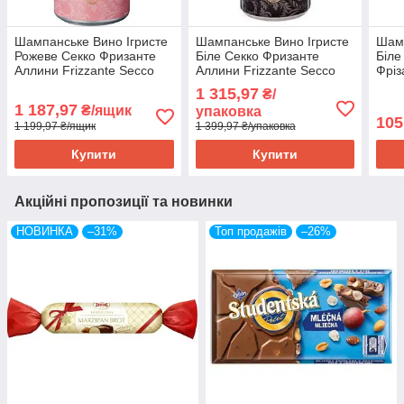
Шампанське Вино Ігристе
Шампанське Вино Ігристе
Шамп
Рожеве Секко Фризанте
Біле Секко Фризанте
Біле
Аллини Frizzante Secco
Аллини Frizzante Secco
Фріз
Rosato Trocken Allini 0.2 л
Bianco Trocken Allini 0.2 л
Secc
1 315,97
₴/
Німеччина (12
Німеччина (12ш
Alli
1 187,97
₴/ящик
упаковка
105
1 199,97 ₴/ящик
1 399,97 ₴/упаковка
Купити
Купити
Акційні пропозиції та новинки
НОВИНКА
–31%
Топ продажів
–26%