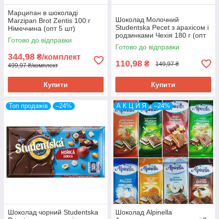
Марципан в шоколаді
Шоколад Молочний
Marzipan Brot Zentis 100 г
Studentska Pecet з арахісом і
Німеччина (опт 5 шт)
родзинками Чехія 180 г (опт
Готово до відправки
5 шт)
Готово до відправки
344,98
₴/комплект
110,98
₴
149,97 ₴
499,97 ₴/комплект
Купити
Купити
Топ продажів
–24%
А К Ц И Я
–24%
Шоколад чорний Studentska
Шоколад Alpinella