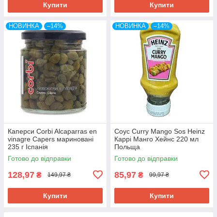
Купити
Купити
НОВИНКА
–14%
НОВИНКА
–14%
Каперси Corbi Alcaparras en
Соус Curry Mango Sos Heinz
vinagre Capers мариновані
Каррі Манго Хейнс 220 мл
235 г Іспанія
Польща
Готово до відправки
Готово до відправки
128,97
85,97
₴
₴
149,97 ₴
99,97 ₴
Купити
Купити