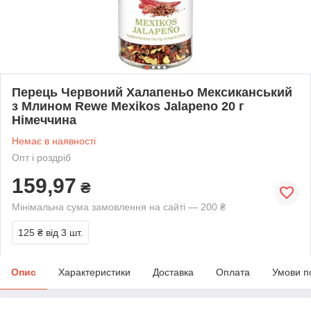
Перець Червоний Халапеньо Мексиканський
з Млином Rewe Mexikos Jalapeno 20 г
Німеччина
Немає в наявності
Опт і роздріб
159,97
₴
Мінімальна сума замовлення на сайті — 200 ₴
125 ₴
від 3 шт.
Опис
Характеристики
Доставка
Оплата
Умови п