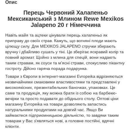
Опис
Перець Червоний Халапеньо
Мексиканський з Млином Rewe Mexikos
Jalapeno 20 г Німеччина
Навіть майя та ацтеки цінували перець халапеньо як
приправу до своїх страв. Кажуть, що вогняні плоди мають
цілющу силу. Для MEXIKOS JALAPENO стручки збирають
вручну і дбайливо сушать у тіні. Це зберігає яскравий колір та
повний аромат. Щойно з млина для спецій, вони надають
таким стравам, як соуси та м'ясні страви, спокусливо пікантну
гостроту. Дійсно гаряча порада подарунка.
Товари з Європи в інтернет-магазині Evropeika відрізняються
незвичайними смаковими властивостями та представлені у
високоякісних, презентабельних баночках, упаковках. Це
саме та продукція, яку можна брати із собою на барбекю-
вечірки та просто подавати до обіднього столу. Оптові ціни
магазину Evropeika на товари дозволяють запастись
натуральними продуктами на довгий час. Якщо Ви
займаєтеся підприємницькою діяльністю, то завдяки таким
товарам у Вас з'являться нові, а головне постійні, вдячні
клієнти.