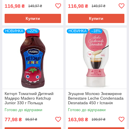
116,98
116,98
₴
₴
149,97 ₴
149,97 ₴
Купити
Купити
НОВИНКА
–22%
НОВИНКА
–18%
Кетчуп Томатний Дитячий
Згущене Молоко Знежирене
Мадеро Madero Ketchup
Benestare Leche Condensada
Junior 330 г Польща
Desnatada 450 г Іспанія
Готово до відправки
Готово до відправки
77,98
163,98
₴
₴
99,97 ₴
199,97 ₴