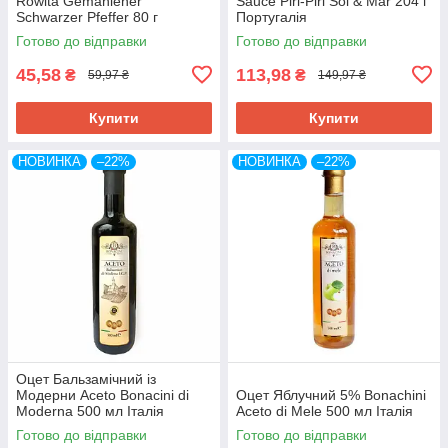
Rowita Gemahlener
Sauce Piri-Piri Sol & Mar 204 г
Schwarzer Pfeffer 80 г
Португалія
Польща
Готово до відправки
Готово до відправки
45,58
113,98
₴
₴
59,97 ₴
149,97 ₴
Купити
Купити
НОВИНКА
–22%
НОВИНКА
–22%
Оцет Бальзамічний із
Модерни Aceto Bonacini di
Оцет Яблучний 5% Bonachini
Moderna 500 мл Італія
Aceto di Mele 500 мл Італія
Готово до відправки
Готово до відправки