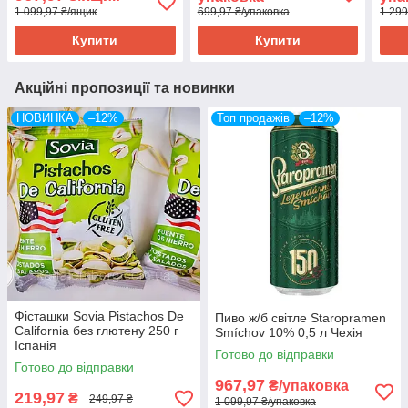
1 099,97 ₴/ящик
699,97 ₴/упаковка
1 299
Купити
Купити
Акційні пропозиції та новинки
НОВИНКА
–12%
Топ продажів
–12%
Фісташки Sovia Pistachos De
Пиво ж/б світле Staropramen
California без глютену 250 г
Smíchov 10% 0,5 л Чехія
Іспанія
Готово до відправки
Готово до відправки
967,97
₴/упаковка
219,97
₴
249,97 ₴
1 099,97 ₴/упаковка