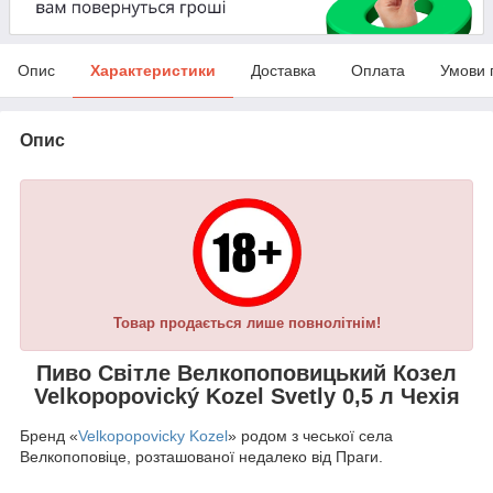
Опис
Характеристики
Доставка
Оплата
Умови 
Опис
Товар продається лише повнолітнім!
Пиво Світле Велкопоповицький Козел
Velkopopovický Kozel Svetly 0,5 л Чехія
Бренд «
Velkopopovicky Kozel
» родом з чеської села
Велкопоповіце, розташованої недалеко від Праги.