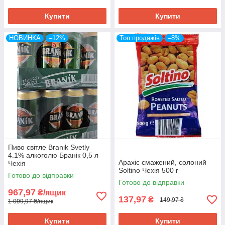
Купити
Купити
НОВИНКА
–12%
Топ продажів
–8%
Пиво світле Branik Svetly
4.1% алкоголю Бранік 0,5 л
Арахіс смажений, солоний
Чехія
Soltino Чехія 500 г
Готово до відправки
Готово до відправки
967,97
₴/ящик
137,97
₴
149,97 ₴
1 099,97 ₴/ящик
Купити
Купити