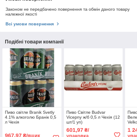
Законом не передбачено повернення та обмін даного товару
належної якості
Всі умови повернення
Подібні товари компанії
Пиво світле Branik Svetly
Пиво Світле Budvar
Пиво
4.1% алкоголю Бранік 0,5
Vicepny ж/б 0,5 л Чехія (12
Велк
л Чехія
шт/1 уп)
Velk
Svet
601,97
1 2
₴/
967,97
₴/ящик
упаковка
упа