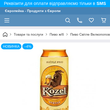
Реквізити для оплати відправляємо тільки в
SMS
Європейка - Продукти з Європи
Товари та послуги
Пиво ж/б
Пиво Світле Велкопопови
НОВИНКА
–4%