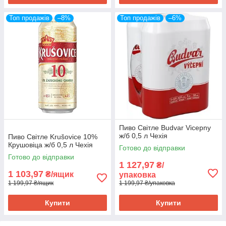
Топ продажів
–8%
Топ продажів
–6%
Пиво Світле Budvar Vicepny
ж/б 0,5 л Чехія
Пиво Світле Krušovice 10%
Крушовіца ж/б 0,5 л Чехія
Готово до відправки
Готово до відправки
1 127,97
₴/
1 103,97
₴/ящик
упаковка
1 199,97 ₴/ящик
1 199,97 ₴/упаковка
Купити
Купити