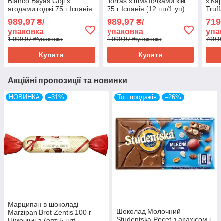
Blanco Bayas Goji з
Torras з шматочками ківі
з Ка
ягодами годжі 75 г Іспанія
75 г Іспанія (12 шт/1 уп)
Truf
(12 шт/1 уп)
Kara
989,97
989,97
719
₴/
₴/
шт./1
упаковка
упаковка
упа
1 099,97 ₴/упаковка
1 099,97 ₴/упаковка
799,9
Купити
Купити
Акційні пропозиції та новинки
НОВИНКА
–31%
Топ продажів
–26%
Марципан в шоколаді
Шоколад Молочний
Marzipan Brot Zentis 100 г
Studentska Pecet з арахісом і
Німеччина (опт 5 шт)