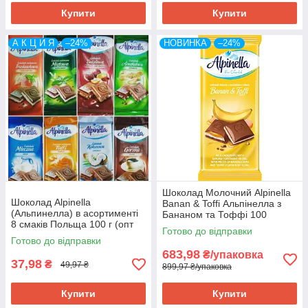
Купити
Купити
А К Ц И Я
–24%
НОВИНКА
–24%
Шоколад Молочний Alpinella
Шоколад Alpinella
Banan & Toffi Альпінелла з
(Альпинелла) в асортименті
Бананом та Тоффі 100
8 смаків Польща 100 г (опт
г Польща (19 шт/1 уп)
Готово до відправки
24 шт)
Готово до відправки
683,98
₴/упаковка
37,98
₴
49,97 ₴
899,97 ₴/упаковка
Купити
Купити