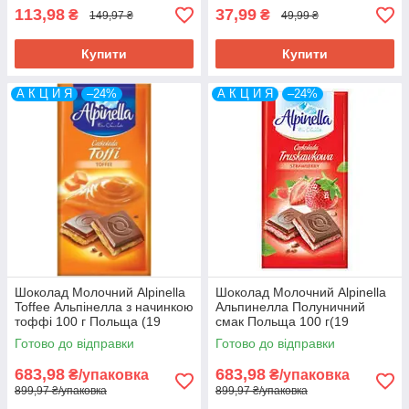
113,98
37,99
₴
₴
149,97 ₴
49,99 ₴
Купити
Купити
А К Ц И Я
–24%
А К Ц И Я
–24%
Шоколад Молочний Alpinella
Шоколад Молочний Alpinella
Toffee Альпінелла з начинкою
Альпинелла Полуничний
тоффі 100 г Польща (19
смак Польща 100 г(19
шт./1уп)
шт/1уп)
Готово до відправки
Готово до відправки
683,98
683,98
₴/упаковка
₴/упаковка
899,97 ₴/упаковка
899,97 ₴/упаковка