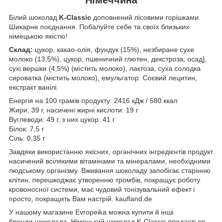
Білий шоколад
K-Classic
доповнений лісовими горішками.
Шикарне поєднання. Побалуйте себе та своїх близьких
німецькою якістю!
Склад:
цукор, какао-олія, фундук (15%), незбиране сухе
молоко (13,5%), цукор, пшеничний глютен, декстроза, осад],
сухі вершки (4,5%) (містить молоко), лактоза, суха солодка
сироватка (містить молоко), емульгатор. Соєвий лецитин,
екстракт ванілі.
Енергія на 100 грамів продукту: 2416 кДж / 580 ккал
Жири: 39 г, насичені жирні кислоти: 19 г
Вуглеводи: 49 г, з них цукор: 41 г
Білок: 7,5 г
Сіль: 0,35 г
Завдяки використанню якісних, органічних інгредієнтів продукт
насичений всілякими вітамінами та мінералами, необхідними
людському організму. Вживання шоколаду запобігає старінню
клітин, перешкоджає утворенню тромбів, покращує роботу
кровоносної системи, має чудовий тонізувальний ефект і
просто, покращить Вам настрій. kaufland.de
У нашому магазине Evropeika можна купити й інші
бренди шоколада. Німецький шоколад K-Classic продається