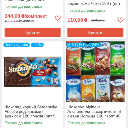
родзинками Чехія 180 г (опт
Готово до відправки
5 шт)
Готово до відправки
344,98
₴/комплект
110,98
₴
149,97 ₴
499,97 ₴/комплект
Купити
Купити
Топ продажів
–24%
А К Ц И Я
–24%
Шоколад чорний Studentska
Шоколад Alpinella
Pecet з родзинками і
Альпинелла в асортименті 8
арахісом 180 г Чехія (опт 5
смаків Польща 100 г (опт 40
шт)
шт)
Готово до відправки
Готово до відправки