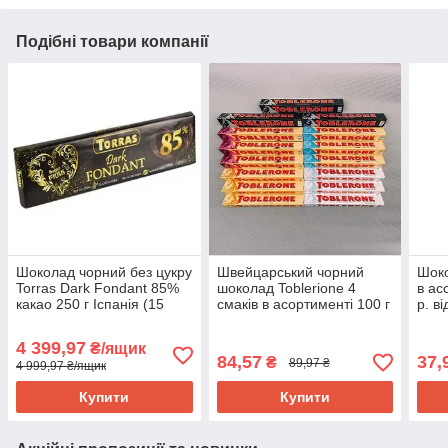
Подібні товари компанії
Шоколад чорний без цукру
Швейцарський чорний
Шоко
Torras Dark Fondant 85%
шоколад Toblerione 4
в ас
какао 250 г Іспанія (15
смаків в асортименті 100 г
р. ві
шт./1 ящ)
(40 шт1 уп)
4 399,97
₴/ящик
84,57
37,
₴
89,97 ₴
4 999,97 ₴/ящик
Купити
Купити