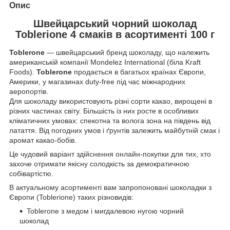
Опис
Швейцарський чорний шоколад
Toblerione 4 смаків в асортименті 100 г
Toblerone
—
швейцарський бренд шоколаду, що належить
американській компанії Mondelez International (біла Kraft
Foods).
Toblerone
продається в багатьох країнах Європи,
Америки, у магазинах duty-free під час міжнародних
аеропортів.
Для шоколаду використовують різні сорти какао, вирощені в
різних частинах світу. Більшість із них росте в особливих
кліматичних умовах: спекотна та волога зона на південь від
латаття. Від погодних умов і ґрунтів залежить майбутній смак і
аромат какао-бобів.
Це чудовий варіант здійснення онлайн-покупки для тих, хто
захоче отримати якісну солодкість за демократичною
собівартістю.
В актуальному асортименті вам запропоновані шоколадки з
Європи (Toblerione) таких різновидів:
Toblerone з медом і мигдалевою нугою чорний
шоколад