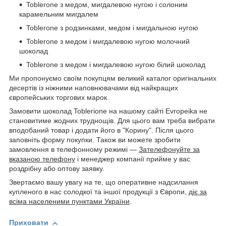
Toblerone з медом, мигдалевою нугою і солоним
карамельним мигдалем
Toblerone з родзинками, медом і мигдальною нугою
Toblerone з медом і мигдалевою нугою молочний
шоколад
Toblerone з медом і мигдалевою нугою білий шоколад
Ми пропонуємо своїм покупцям великий каталог оригінальних
десертів із ніжними наповнювачами від найкращих
європейських торгових марок.
Замовити шоколад Toblerione на нашому сайті Evropeika не
становитиме жодних труднощів. Для цього вам треба вибрати
вподобаний товар і додати його в "Корину". Після цього
заповніть форму покупки. Також ви можете зробити
замовлення в телефонному режимі —
Зателефонуйте за
вказаною телефону
і менеджер компанії прийме у вас
роздрібну або оптову заявку.
Звертаємо вашу увагу на те, що оперативне надсилання
купленого в нас солодкої та іншої продукції з Європи,
діє за
всіма населеними пунктами України
.
Приховати