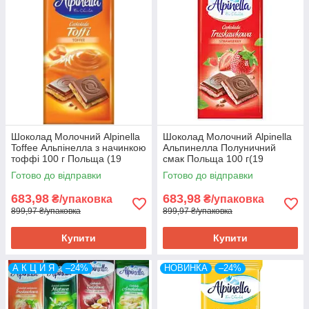
Шоколад Молочний Alpinella
Шоколад Молочний Alpinella
Toffee Альпінелла з начинкою
Альпинелла Полуничний
тоффі 100 г Польща (19
смак Польща 100 г(19
шт./1уп)
шт/1уп)
Готово до відправки
Готово до відправки
683,98
683,98
₴/упаковка
₴/упаковка
899,97 ₴/упаковка
899,97 ₴/упаковка
Купити
Купити
А К Ц И Я
–24%
НОВИНКА
–24%