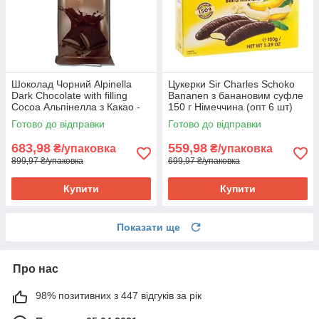
Шоколад Чорний Alpinella
Цукерки Sir Charles Schoko
Dark Chocolate with filling
Bananen з банановим суфле
Cocoa Альпінелла з Какао -
150 г Німеччина (опт 6 шт)
Начинкою 100 г Польща (19
Готово до відправки
Готово до відправки
шт/1 уп)
683,98
559,98
₴/упаковка
₴/упаковка
899,97 ₴/упаковка
699,97 ₴/упаковка
Купити
Купити
Показати ще
Про нас
98% позитивних з 447 відгуків за рік