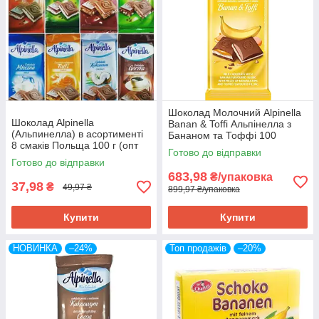
Шоколад Молочний Alpinella
Шоколад Alpinella
Banan & Toffi Альпінелла з
(Альпинелла) в асортименті
Бананом та Тоффі 100
8 смаків Польща 100 г (опт
г Польща (19 шт/1 уп)
Готово до відправки
24 шт)
Готово до відправки
683,98
₴/упаковка
37,98
₴
49,97 ₴
899,97 ₴/упаковка
Купити
Купити
НОВИНКА
–24%
Топ продажів
–20%