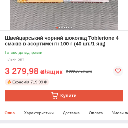
Швейцарський чорний шоколад Toblerione 4
смаків в асортименті 100 г (40 шт./1 ящ)
Готово до відправки
Тільки опт
3 279,98
₴/ящик
3 999,97 ₴/ящик
Економія
719.99 ₴
Купити
Опис
Характеристики
Доставка
Оплата
Умови п