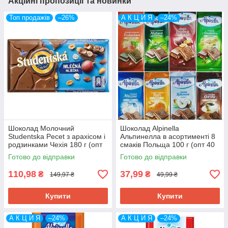
Акційні пропозиції та новинки
Топ продажів
–26%
А К Ц И Я
–24%
Шоколад Молочний
Шоколад Alpinella
Studentska Pecet з арахісом і
Альпинелла в асортименті 8
родзинками Чехія 180 г (опт
смаків Польща 100 г (опт 40
5 шт)
шт)
Готово до відправки
Готово до відправки
110,98
37,99
₴
₴
149,97 ₴
49,99 ₴
Купити
Купити
А К Ц И Я
–24%
А К Ц И Я
–24%