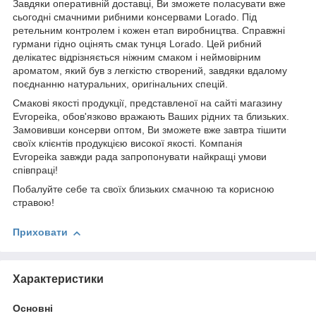
Завдяки оперативній доставці, Ви зможете поласувати вже
сьогодні смачними рибними консервами Lorado. Під
ретельним контролем і кожен етап виробництва. Справжні
гурмани гідно оцінять смак тунця Lorado. Цей рибний
делікатес відрізняється ніжним смаком і неймовірним
ароматом, який був з легкістю створений, завдяки вдалому
поєднанню натуральних, оригінальних спецій.
Смакові якості продукції, представленої на сайті магазину
Evropeika, обов'язково вражають Ваших рідних та близьких.
Замовивши консерви оптом, Ви зможете вже завтра тішити
своїх клієнтів продукцією високої якості. Компанія
Evropeika завжди рада запропонувати найкращі умови
співпраці!
Побалуйте себе та своїх близьких смачною та корисною
стравою!
Приховати
Характеристики
Основні