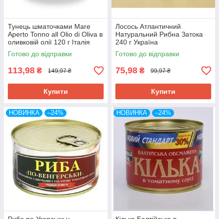
Тунець шматочками Mare
Лосось Атлантичний
Aperto Tonno all Olio di Oliva в
Натуральний Рибна Затока
оливковій олії 120 г Італія
240 г Україна
Готово до відправки
Готово до відправки
113,98
75,98
₴
₴
149,97 ₴
99,97 ₴
Купити
Купити
НОВИНКА
–24%
НОВИНКА
–24%