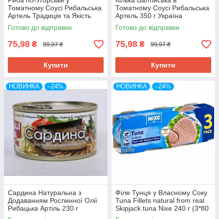
Риба по-Угорськи у
Кілька Балтійська в
Томатному Соусі Рибальська
Томатному Соусі Рибальська
Артель Традиція та Якість
Артель 350 г Україна
240 г Україна
Готово до відправки
Готово до відправки
75,98
75,98
₴
₴
99,97 ₴
99,97 ₴
Купити
Купити
НОВИНКА
–24%
НОВИНКА
–24%
Сардина Натуральна з
Філе Тунця у Власному Соку
Додаванням Рослинної Олії
Tuna Fillets natural from real
Рибацька Артiль 230 г
Skipjack tuna Nixe 240 г (3*80
Україна
г) Німеччина