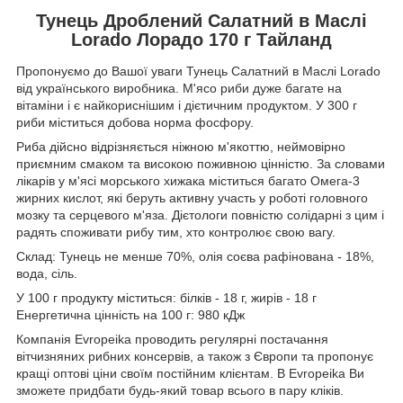
Тунець Дроблений Салатний в Маслі
Lorado Лорадо 170 г Тайланд
Пропонуємо до Вашої уваги Тунець Салатний в Маслі Lorado
від українського виробника. М'ясо риби дуже багате на
вітаміни і є найкориснішим і дієтичним продуктом. У 300 г
риби міститься добова норма фосфору.
Риба дійсно відрізняється ніжною м'якоттю, неймовірно
приємним смаком та високою поживною цінністю. За словами
лікарів у м'ясі морського хижака міститься багато Омега-3
жирних кислот, які беруть активну участь у роботі головного
мозку та серцевого м'яза. Дієтологи повністю солідарні з цим і
радять споживати рибу тим, хто контролює свою вагу.
Склад: Тунець не менше 70%, олія соєва рафінована - 18%,
вода, сіль.
У 100 г продукту міститься: білків - 18 г, жирів - 18 г
Енергетична цінність на 100 г: 980 кДж
Компанія Evropeika проводить регулярні постачання
вітчизняних рибних консервів, а також з Європи та пропонує
кращі оптові ціни своїм постійним клієнтам. В Evropeika Ви
зможете придбати будь-який товар всього в пару кліків.