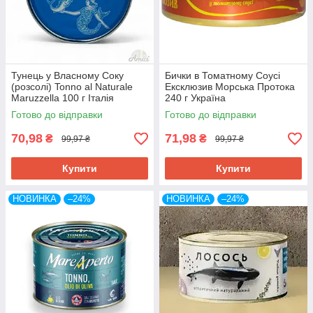
Тунець у Власному Соку
Бички в Томатному Соусі
(розсолі) Tonno al Naturale
Ексклюзив Морська Протока
Maruzzella 100 г Італія
240 г Україна
Готово до відправки
Готово до відправки
70,98
71,98
₴
₴
99,97 ₴
99,97 ₴
Купити
Купити
НОВИНКА
–24%
НОВИНКА
–24%