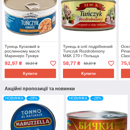
Тунець Кусковий в
Тунець в олії подрібнений
Осел
рослинному маслі
Tunczyk Rozdrobniony
Ріпа
Маринеро Тунжук
M&K 170 г Польща
Clas
Marinero Tunczyk Kawalki
Ganz
92,97
58,77
75,
₴
₴
99,97 ₴
69,97 ₴
185 г Польща
Німе
Купити
Купити
Акційні пропозиції та новинки
НОВИНКА
–29%
НОВИНКА
–28%