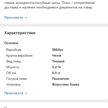
самые конкурентоспособные цены. Плюс – оперативная
доставка и наличие необходимых документов на товар.
Приховати
Характеристики
Основні
Виробник
SMiller
Країна виробник
Чехія
Вид пива
Темний
Міцність
3.2 %
Об`єм
0.5 л
Ґатунок пива
Пшеничне
Упаковка
Жерстяна банка
Приховати