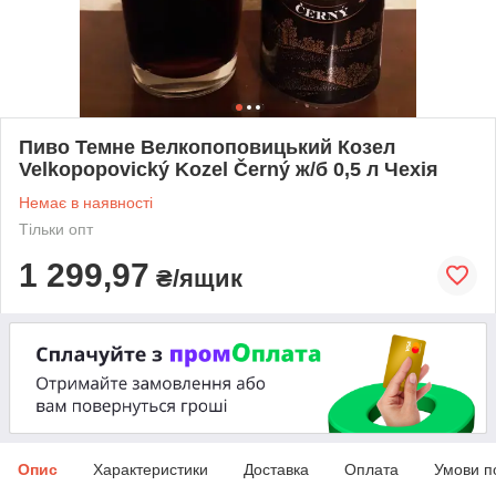
Пиво Темне Велкопоповицький Козел
Velkopopovický Kozel Černý ж/б 0,5 л Чехія
Немає в наявності
Тільки опт
1 299,97
₴/ящик
Опис
Характеристики
Доставка
Оплата
Умови п