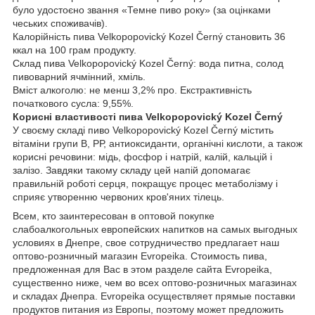
було удостоєно звання «Темне пиво року» (за оцінками
чеських споживачів).
Калорійність пива Velkopopovický Kozel Černý становить 36
ккал на 100 грам продукту.
Склад пива Velkopopovický Kozel Černý: вода питна, солод
пивоварний ячмінний, хміль.
Вміст алкоголю: не менш 3,2% про. Екстрактивність
початкового сусла: 9,55%.
Корисні властивості пива Velkopopovický Kozel Černý
У своєму складі пиво Velkopopovický Kozel Černý містить
вітаміни групи В, РР, антиоксиданти, органічні кислоти, а також
корисні речовини: мідь, фосфор і натрій, калій, кальцій і
залізо. Завдяки такому складу цей напій допомагає
правильній роботі серця, покращує процес метаболізму і
сприяє утворенню червоних кров'яних тілець.
Всем, кто заинтересован в оптовой покупке
слабоалкогольных европейских напитков на самых выгодных
условиях в Днепре, свое сотрудничество предлагает наш
оптово-розничный магазин Evropeika. Стоимость пива,
предложенная для Вас в этом разделе cайта Evropeika,
существенно ниже, чем во всех оптово-розничных магазинах
и складах Днепра. Evropeika осуществляет прямые поставки
продуктов питания из Европы, поэтому может предложить