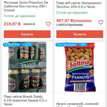
Фісташки Sovia Pistachos De
Пиво ж/б світле Staropramen
California без глютену 250 г
Smíchov 10% 0,5 л Чехія
Іспанія
Готово до відправки
Готово до відправки
967,97
₴/упаковка
219,97
₴
249,97 ₴
1 099,97 ₴/упаковка
Купити
Купити
НОВИНКА
–12%
Топ продажів
–8%
Пиво світле Branik Svetly
4.1% алкоголю Бранік 0,5 л
Арахіс смажений, солоний
Чехія