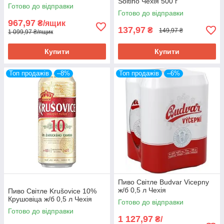
Soltino Чехія 500 г
Готово до відправки
Готово до відправки
967,97
₴/ящик
137,97
₴
149,97 ₴
1 099,97 ₴/ящик
Купити
Купити
Топ продажів
–8%
Топ продажів
–6%
Пиво Світле Budvar Vicepny
ж/б 0,5 л Чехія
Пиво Світле Krušovice 10%
Крушовіца ж/б 0,5 л Чехія
Готово до відправки
Готово до відправки
1 127,97
₴/