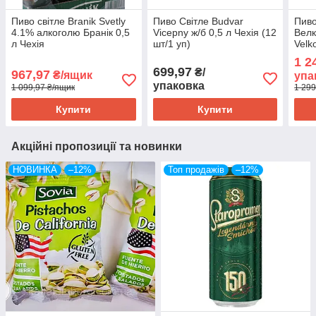
Пиво світле Branik Svetly
Пиво Світле Budvar
Пиво
4.1% алкоголю Бранік 0,5
Vicepny ж/б 0,5 л Чехія (12
Велк
л Чехія
шт/1 уп)
Velk
Svet
1 2
699,97
₴/
967,97
₴/ящик
упа
упаковка
1 099,97 ₴/ящик
1 299
Купити
Купити
Акційні пропозиції та новинки
НОВИНКА
–12%
Топ продажів
–12%