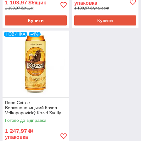
1 103,97
₴/ящик
упаковка
1 199,97 ₴/ящик
1 199,97 ₴/упаковка
Купити
Купити
НОВИНКА
–4%
Пиво Світле
Велкопоповицький Козел
Velkopopovický Kozel Svetly
0,5 л Чехія
Готово до відправки
1 247,97
₴/
упаковка