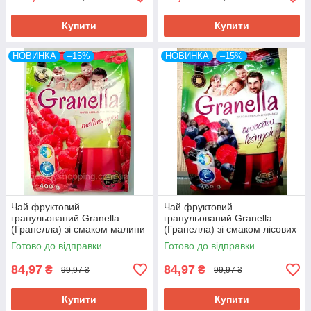
Купити
Купити
НОВИНКА
–15%
НОВИНКА
–15%
Чай фруктовий
Чай фруктовий
гранульований Granella
гранульований Granella
(Гранелла) зі смаком малини
(Гранелла) зі смаком лісових
400 г Польща
ягід 400 г Польща
Готово до відправки
Готово до відправки
84,97
84,97
₴
₴
99,97 ₴
99,97 ₴
Купити
Купити