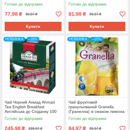
Готово до відправки
Готово до відправки
77,98
81,98
₴
₴
99,97 ₴
99,97 ₴
Купити
Купити
НОВИНКА
–18%
НОВИНКА
–15%
Чай Чорний Ахмад Ahmad
Чай фруктовий
Tea English Breakfast
гранульований Granella
Англійська до Сніданку 100
(Гранелла) зі смаком лимона
штук * 2 г Шрі-Ланка
400 г Польща
Готово до відправки
Готово до відправки
245,98
84,97
₴
₴
299,97 ₴
99,97 ₴