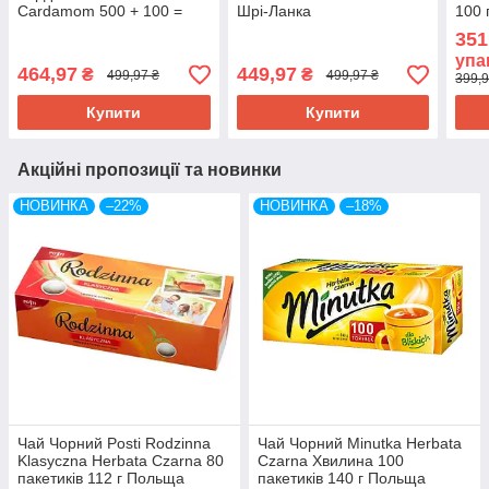
Cardamom 500 + 100 =
Шрі-Ланка
100 
600 г Шрі-Ланка
Пол
351
упа
464,97
449,97
₴
₴
499,97 ₴
499,97 ₴
399,9
Купити
Купити
Акційні пропозиції та новинки
НОВИНКА
–22%
НОВИНКА
–18%
Чай Чорний Posti Rodzinna
Чай Чорний Minutka Herbata
Klasyczna Herbata Czarna 80
Czarna Хвилина 100
пакетиків 112 г Польща
пакетиків 140 г Польща