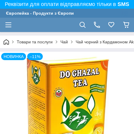
Реквізити для оплати відправляємо тільки в
SMS
Європейка - Продукти з Європи
Товари та послуги
Чай
Чай чорний з Кардамоном Akba
НОВИНКА
–11%