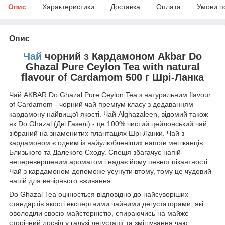
Опис
Характеристики
Доставка
Оплата
Умови п
Опис
Чай
чорний з Кардамоном Akbar Do
Ghazal Pure Ceylon Tea with natural
flavour of Cardamom 500 г Шрі-Ланка
Чай AKBAR Do Ghazal Pure Ceylon Tea з натуральним flavour
of Cardamom - чорний чай преміум класу з додаванням
кардамону найвищої якості. Чай Alghazaleen, відомий також
як Do Ghazal (Дві Газелі) - це 100% чистий цейлонський чай,
зібраний на знаменитих плантаціях Шрі-Ланки. Чай з
кардамоном є одним із найулюбленіших напоїв мешканців
Близького та Далекого Сходу. Спеція збагачує напій
неперевершеним ароматом і надає йому певної пікантності.
Чай з кардамоном допоможе усунути втому, тому це чудовий
напій для вечірнього вживання.
Do Ghazal Tea оцінюється відповідно до найсуворіших
стандартів якості експертними чайними дегустаторами, які
оволоділи своєю майстерністю, спираючись на майже
сторічний досвід у галузі дегустації та змішування чаю.