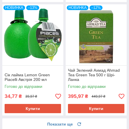
НОВИНКА
–13%
НОВИНКА
–12%
Чай Зелений Ахмад Ahmad
Сік лайма Lemon Green
Tea Green Tea 500 г Шрі-
Piacelli Австрія 200 мл
Ланка
Готово до відправки
Готово до відправки
34,77
395,97
₴
₴
39,97 ₴
449,97 ₴
Купити
Купити
Показати ще