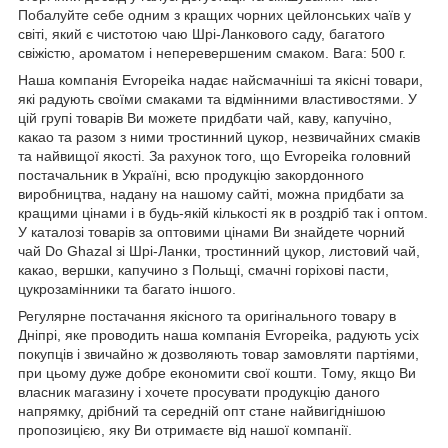
Побалуйте себе одним з кращих чорних цейлонських чаїв у
світі, який є чистотою чаю Шрі-Ланкового саду, багатого
свіжістю, ароматом і неперевершеним смаком. Вага: 500 г.
Наша компанія Evropeika надає найсмачніші та якісні товари,
які радують своїми смаками та відмінними властивостями. У
цій групі товарів Ви можете придбати чай, каву, капучіно,
какао та разом з ними тростинний цукор, незвичайних смаків
та найвищої якості. За рахунок того, що Evropeika головний
постачальник в Україні, всю продукцію закордонного
виробництва, надану на нашому сайті, можна придбати за
кращими цінами і в будь-якій кількості як в роздріб так і оптом.
У каталозі товарів за оптовими цінами Ви знайдете чорний
чай Do Ghazal зі Шрі-Ланки, тростинний цукор, листовий чай,
какао, вершки, капучино з Польщі, смачні горіхові пасти,
цукрозамінники та багато іншого.
Регулярне постачання якісного та оригінального товару в
Дніпрі, яке проводить наша компанія Evropeika, радують усіх
покупців і звичайно ж дозволяють товар замовляти партіями,
при цьому дуже добре економити свої кошти. Тому, якщо Ви
власник магазину і хочете просувати продукцію даного
напрямку, дрібний та середній опт стане найвигіднішою
пропозицією, яку Ви отримаєте від нашої компанії.