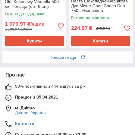
Паста Шоколадно-Вершкова
Olej Kokosowy Vitanella 500
Дуо Mister Choc Choco Duo
мл Польща (опт 8 шт.)
750 г Німеччина
Готово до відправки
Готово до відправки
1 079,97
₴/ящик
224,97
₴
249,97 ₴
1 199,97 ₴/ящик
Купити
Купити
Показати ще
Про нас
98% позитивних з 444 відгуків за рік
Працює з 05.04.2021
м. Дніпро
Дніпро, Україна
Контакти
Сьогодні працює з 00:30 до 23:30