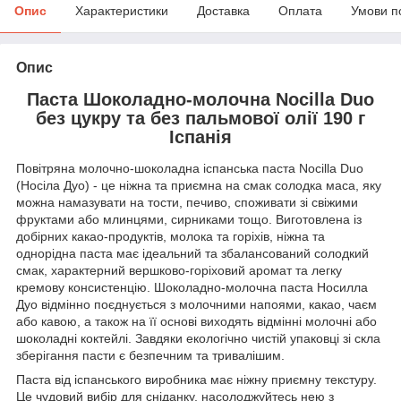
Опис
Характеристики
Доставка
Оплата
Умови п
Опис
Паста Шоколадно-молочна Nocilla Duo
без цукру та без пальмової олії 190 г
Іспанія
Повітряна молочно-шоколадна іспанська паста Nocilla Duo
(Носіла Дуо) - це ніжна та приємна на смак солодка маса, яку
можна намазувати на тости, печиво, споживати зі свіжими
фруктами або млинцями, сирниками тощо. Виготовлена із
добірних какао-продуктів, молока та горіхів, ніжна та
однорідна паста має ідеальний та збалансований солодкий
смак, характерний вершково-горіховий аромат та легку
кремову консистенцію. Шоколадно-молочна паста Носилла
Дуо відмінно поєднується з молочними напоями, какао, чаєм
або кавою, а також на її основі виходять відмінні молочні або
шоколадні коктейлі. Завдяки екологічно чистій упаковці зі скла
зберігання пасти є безпечним та тривалішим.
Паста від іспанського виробника має ніжну приємну текстуру.
Це чудовий вибір для сніданку, насолоджуйтесь нею з