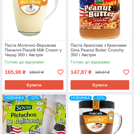
Паста Молочно-Вершкова
Паста Арахісова з Кранчами
Піачеллі Piacelli Milk Cream у
Gina Peanut Butter Crunchy
Чашці 300 г Австрія
350 г Австрія
Готово до відправки
Готово до відправки
165,98
147,87
₴
₴
199,97 ₴
169,97 ₴
Купити
Купити
НОВИНКА
–12%
НОВИНКА
–12%