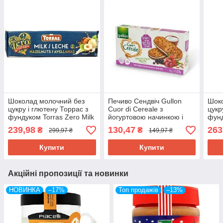
Шоколад молочний без
Печиво Сендвіч Gullon
Шок
цукру і глютену Торрас з
Cuor di Cereale з
цукр
фундуком Torras Zero Milk
йогуртовою начинкою і
фунд
Huzelnuts 250 г Іспанія
Ягодами без пальмової
Huze
239,98
130,47
263
₴
₴
299,97 ₴
149,97 ₴
олії 220 г Іспанія
Купити
Купити
Акційні пропозиції та новинки
НОВИНКА
–17%
Топ продажів
–13%