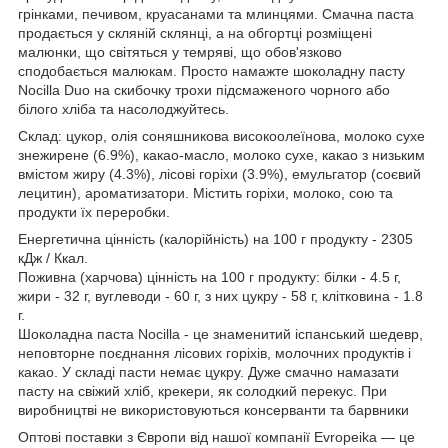
грінками, печивом, круасанами та млинцями. Смачна паста
продається у скляній склянці, а на обгортці розміщені
малюнки, що світяться у темряві, що обов'язково
сподобається малюкам. Просто намажте шоколадну пасту
Nocilla Duo на скибочку трохи підсмаженого чорного або
білого хліба та насолоджуйтесь.
Склад: цукор, олія соняшникова високоолеїнова, молоко сухе
знежирене (6.9%), какао-масло, молоко сухе, какао з низьким
вмістом жиру (4.3%), лісові горіхи (3.9%), емульгатор (соєвий
лецитин), ароматизатори. Містить горіхи, молоко, сою та
продукти їх переробки.
Енергетична цінність (калорійність) на 100 г продукту - 2305
кДж / Ккал.
Поживна (харчова) цінність на 100 г продукту: білки - 4.5 г,
жири - 32 г, вуглеводи - 60 г, з них цукру - 58 г, клітковина - 1.8
г.
Шоколадна паста Nocilla - це знаменитий іспанський шедевр,
неповторне поєднання лісових горіхів, молочних продуктів і
какао. У складі пасти немає цукру. Дуже смачно намазати
пасту на свіжий хліб, крекери, як солодкий перекус. При
виробництві не використовуються консерванти та барвники
Оптові поставки з Європи від нашої компанії Evropeika — це