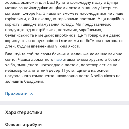
хороша економія для Вас! Купити шоколадну пасту в Дніпрі
можна за найвигіднішими цінами оптом в нашому інтернет-
магазині Evropeika. З нами ви зможете насолодитися не лише
горіховими, а й шоколадно-горіховими пастами. А ця подвійна
користь і швидке вгамування голоду. Ми представляємо
продукцію від австрійських, польських, українських,
бельгійських та німецьких виробників. Це ті товари, які давно
користуються популярністю і якими ми не боїмося пригощати
дітей, будучи впевненими у їхній якості.
Влаштуйте собі та своїм близьким маленьке домашнє вечірнє
свято. Чашка ароматного
чаю
зі шматочком хрусткого білого
хліба, змащеного шоколадною пастою, перетворюється на
неймовірно апетитний десерт! Густа, щільна на основі
натурального компонента, шоколадна паста Nocilla нікого не
залишить байдужим.
Приховати
Характеристики
Основні атрибути