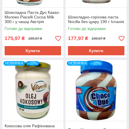
Шоколадна Паста Дуо Какао-
Молоко Piacelli Cocoa Milk
Шоколадно-горіхова паста
300 г у чашці Австрія
Nocilla без цукру 190 г Іспанія
Готово до відправки
Готово до відправки
175,97
177,97
₴
₴
199,97 ₴
199,97 ₴
Купити
Купити
НОВИНКА
–10%
НОВИНКА
–10%
Кокосова олія Рафінована