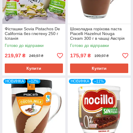
Фісташки Sovia Pistachos De
Шоколадна горіхова паста
California без глютену 250 г
Piacelli Hazelnut Nouga
Іспанія
Cream 300 г в чашці Австрія
Готово до відправки
Готово до відправки
219,97
175,97
₴
₴
249,97 ₴
199,97 ₴
Купити
Купити
НОВИНКА
–12%
НОВИНКА
–11%