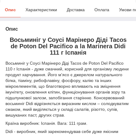
Опис
Характеристики
Доставка
Оплата
Умови п
Опис
Восьминіг у Соусі Марінеро Діді Tacos
de Poton Del Pacifico a la Marinera Didi
111 г Іспанія
Восьминіг у Соусі Марінеро Діді Tacos de Poton Del Pacifico
110 г Іспанія - дуже смачний, корисний для організму людини
продукт харчування. Його м'ясо є джерелом натурального
білка, тіаміну, рибофлавіну, фосфору, калію та інших
мікроелементів, що благотворно впливають на зміцнення
імунітету, оновлення клітин, функціонування органів зору та
підшлункової залози, запобігання старінню. Консервований
восьминіг Didi відрізняється виразним кислом – солодкуватим
смаком, який виділяється у складі салатів, різотто, супів,
вишуканих паст, других страв.
Країна виробник: Іспанія. Вага: 111 грам.
Didi - виробник, який зарекомендував себе дуже якісним