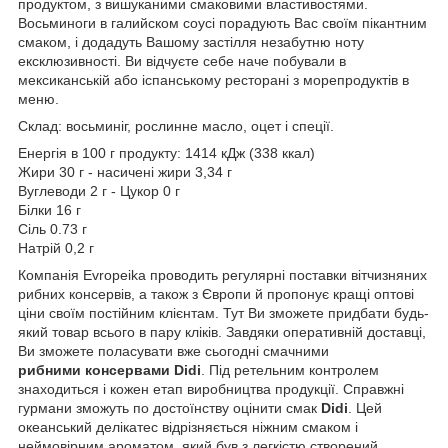
продуктом, з вишуканими смаковими властивостями.
Восьминоги в галийском соусі порадують Вас своїм пікантним
смаком, і додадуть Вашому застілля незабутню ноту
ексклюзивності. Ви відчуєте себе наче побували в
мексиканській або іспанському ресторані з морепродуктів в
меню.
Склад: восьминіг, рослинне масло, оцет і спеції.
Енергія в 100 г продукту: 1414 кДж (338 ккал)
Жири 30 г - насичені жири 3,34 г
Вуглеводи 2 г - Цукор 0 г
Білки 16 г
Сіль 0.73 г
Натрій 0,2 г
Компанія Evropeika проводить регулярні поставки вітчизняних
рибних консервів, а також з Європи й пропонує кращі оптові
ціни своїм постійним клієнтам. Тут Ви зможете придбати будь-
який товар всього в пару кліків. Завдяки оперативній доставці,
Ви зможете поласувати вже сьогодні смачними
рибними
консервами Didi
. Під ретельним контролем
знаходиться і кожен етап виробництва продукції. Справжні
гурмани зможуть по достоїнству оцінити смак
Didi
. Цей
океанський делікатес відрізняється ніжним смаком і
неймовірним ароматом, який був з легкістю створений,