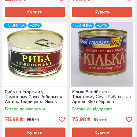
Купити
Купити
НОВИНКА
–24%
НОВИНКА
–24%
Риба по-Угорськи у
Кілька Балтійська в
Томатному Соусі Рибальська
Томатному Соусі Рибальська
Артель Традиція та Якість
Артель 350 г Україна
240 г Україна
Готово до відправки
Готово до відправки
75,98
75,98
₴
₴
99,97 ₴
99,97 ₴
Купити
Купити