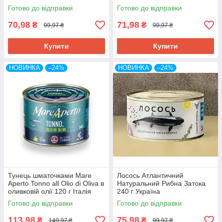
Готово до відправки
Готово до відправки
70,98
71,98
₴
₴
99,97 ₴
99,97 ₴
Купити
Купити
НОВИНКА
–24%
НОВИНКА
–24%
Тунець шматочками Mare
Лосось Атлантичний
Aperto Tonno all Olio di Oliva в
Натуральний Рибна Затока
оливковій олії 120 г Італія
240 г Україна
Готово до відправки
Готово до відправки
113,98
75,98
₴
₴
149,97 ₴
99,97 ₴