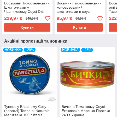
Восьминіг Тихоокеанський
Восьминіг тихоокеанський
Вось
Шматочками у
консервований
олії 
Часниковому Соусі Didi
шматочками в соусі
Taco
Tacos al Ajillo 266 г Іспанія
Галега BayMar Tacos de
Paci
229,97
95,97
222
₴
₴
249,97 ₴
99,97 ₴
Poton 115 г. Іспанія
Купити
Купити
Акційні пропозиції та новинки
НОВИНКА
–29%
НОВИНКА
–28%
Тунець у Власному Соку
Бички в Томатному Соусі
(розсолі) Tonno al Naturale
Ексклюзив Морська Протока
Maruzzella 100 г Італія
240 г Україна