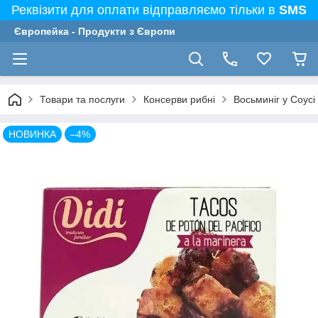
Реквізити для оплати відправляємо тільки в
SMS
Європейка - Продукти з Європи
Товари та послуги
Консерви рибні
Восьминіг у Соусі 
НОВИНКА
–4%