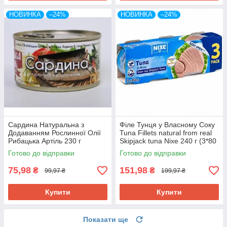
НОВИНКА
–24%
НОВИНКА
–24%
Сардина Натуральна з
Філе Тунця у Власному Соку
Додаванням Рослинної Олії
Tuna Fillets natural from real
Рибацька Артiль 230 г
Skipjack tuna Nixe 240 г (3*80
Україна
г) Німеччина
Готово до відправки
Готово до відправки
75,98
151,98
₴
₴
99,97 ₴
199,97 ₴
Купити
Купити
Показати ще