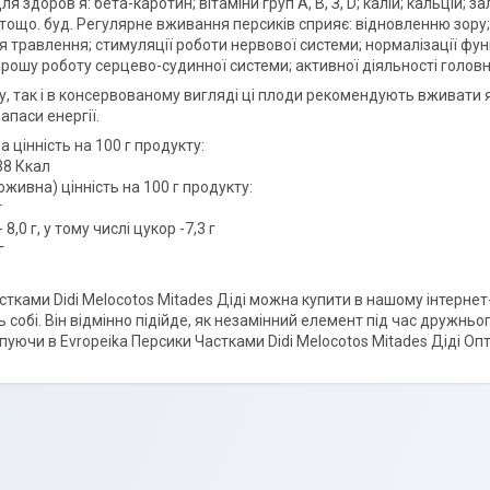
я здоров'я: бета-каротин; вітаміни груп А, В, З, D; калій; кальцій; з
тощо. буд. Регулярне вживання персиків сприяє: відновленню зору; 
 травлення; стимуляції роботи нервової системи; нормалізації фун
орошу роботу серцево-судинної системи; активної діяльності головн
му, так і в консервованому вигляді ці плоди рекомендують вживати
апаси енергії.
 цінність на 100 г продукту:
38 Ккал
живна) цінність на 100 г продукту:
г
8,0 г, у тому числі цукор -7,3 г
г
стками Didi Melocotos Mitades Діді можна купити в нашому інтернет
 собі. Він відмінно підійде, як незамінний елемент під час дружньо
пуючи в Evropeika Персики Частками Didi Melocotos Mitades Діді Опт