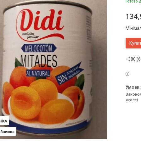
Готово 
134,
Мініма
Купи
+380 (6
Законом не передбачено повернення та обмін даного товару належної
якості
НКА