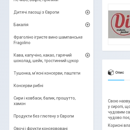
Дитячі ласощі з Європи
Бакалія
Фраголіно ігристе вино шампанське
Fragolino
Кава, капучіно, какао, гарячий
шоколад, шейк, тростинний цукор
Опис
Тушонка, м'ясні консерви, паштети
Консерви рибні
Сири і ковбаси, балик, прошутто,
Свою назву
хамон
у сиропі, 
чудовим са
Продукти без глютену з Європи
чудово поє
Корисні вла
Овочі і фрукти консервовані