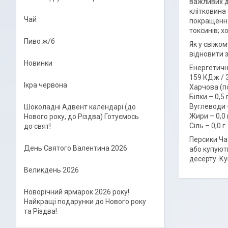
важливих дл
клітковина 
Чай
покращення
токсинів; х
Пиво ж/б
Як у свіжо
відновити з
Новинки
Енергетична
159 КДж / 
Ікра червона
Харчова (по
Білки – 0,5 
Вуглеводи - 
Шоколадні Адвент календарі (до
Жири – 0,0 
Нового року, до Різдва) Готуємось
Сіль – 0,0 г
до свят!
Персики Ча
День Святого Валентина 2026
або купують
десерту. Ку
Великдень 2026
Новорічний ярмарок 2026 року!
Найкращі подарунки до Нового року
та Різдва!