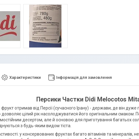
Характеристики
Інформація для замовлення
Персики Частки Didi Melocotos Mita
 фрукт отримав від Персії (сучасного Ірану) - держави, де він дуж
що дозволяє цілий рік насолоджуватися його оригінальним смаком. 
мостійним десертом, але й основою для приготування багатьох соло
днуються з будь-яким видом тіста.
стивості: у консервованих фруктах багато вітамінів та мінералів, 