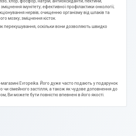
алізо; хлор; фосфор; натрій; антиоксиданти; пектини;
зміцнення імунітету; ефективної профілактики онкології;
кціонування нервів; очищенню організму від шлаків та
ого мозку; зміцнення кісток.
 як перекушування, оскільки вони дозволяють швидко
-магазині Evropeika. Його дуже часто подають у подарунок
го чи сімейного застілля, а також як чудове доповнення до
ом, Ви можете бути повністю впевнені в його якості.