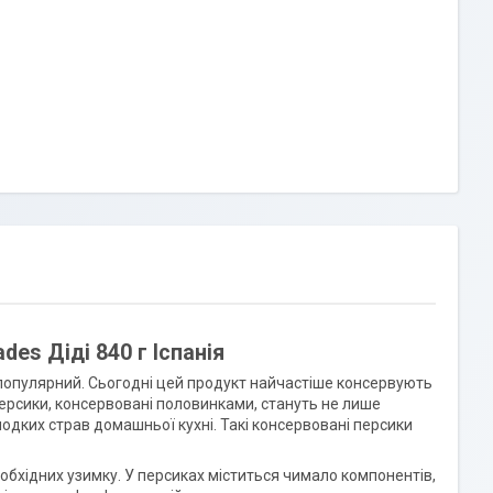
des Діді 840 г Іспанія
е популярний. Сьогодні цей продукт найчастіше консервують
Персики, консервовані половинками, стануть не лише
дких страв домашньої кухні. Такі консервовані персики
необхідних узимку. У персиках міститься чимало компонентів,