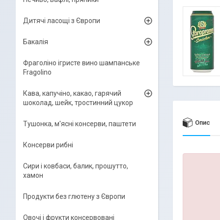
Дитячі ласощі з Європи
Бакалія
Фраголіно ігристе вино шампанське
Fragolino
Кава, капучіно, какао, гарячий
шоколад, шейк, тростинний цукор
Опис
Тушонка, м'ясні консерви, паштети
Консерви рибні
Сири і ковбаси, балик, прошутто,
хамон
Продукти без глютену з Європи
Овочі і фрукти консервовані