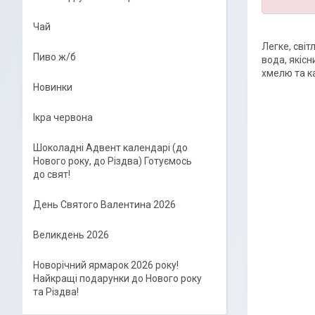
Чай
Легке, світ
Пиво ж/б
вода, якісн
хмелю та к
Новинки
Ікра червона
Шоколадні Адвент календарі (до
Нового року, до Різдва) Готуємось
до свят!
День Святого Валентина 2026
Великдень 2026
Новорічний ярмарок 2026 року!
Найкращі подарунки до Нового року
та Різдва!