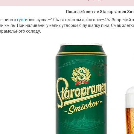
Пиво ж/б світле Staropramen Smí
ле пиво з
густ
иною сусла—10% та вмістом алкоголю—4%. Зварений з 
ий хміль. При наливанні у келих утворює білу шапку піни. Смак злегк
арамельного солоду.