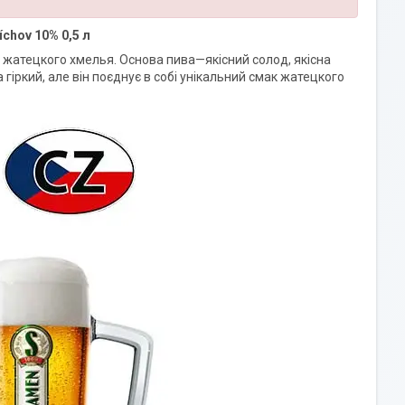
chov 10% 0,5 л
жатецкого хмелья. Основа пива—якісний солод, якісна
а гіркий, але він поєднує в собі унікальний смак жатецкого