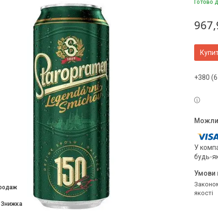
Готово 
967,
Купи
+380 (6
У компа
будь-я
Законом не передбачено повернення та обмін даного товару належної
продаж
якості