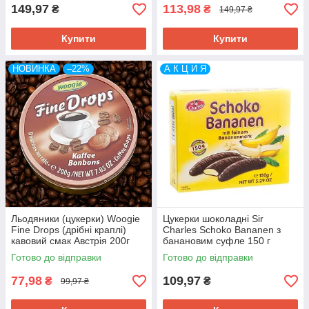
149,97
113,98
₴
₴
149,97 ₴
Купити
Купити
НОВИНКА
–22%
А К Ц И Я
Льодяники (цукерки) Woogie
Цукерки шоколадні Sir
Fine Drops (дрібні краплі)
Charles Schoko Bananen з
кавовий смак Австрія 200г
банановим суфле 150 г
Австрія
Готово до відправки
Готово до відправки
77,98
109,97
₴
₴
99,97 ₴