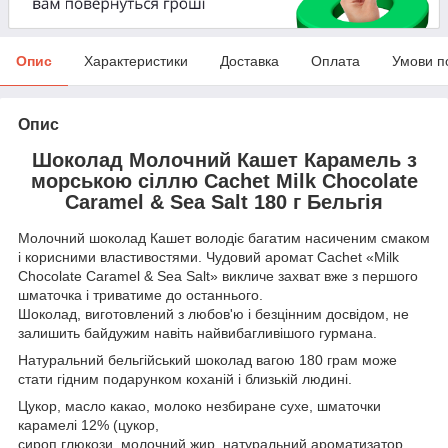
Опис
Характеристики
Доставка
Оплата
Умови п
Опис
Шоколад Молочний Кашет Карамель з
морською сіллю Cachet Milk Chocolate
Caramel & Sea Salt 180 г Бельгія
Молочний шоколад Кашет володіє багатим насиченим смаком
і корисними властивостями. Чудовий аромат Cachet «Milk
Chocolate Caramel & Sea Salt» викличе захват вже з першого
шматочка і триватиме до останнього.
Шоколад, виготовлений з любов'ю і безцінним досвідом, не
залишить байдужим навіть найвибагливішого гурмана.
Натуральний бельгійський шоколад вагою 180 грам може
стати гідним подарунком коханій і близькій людині.
Цукор, масло какао, молоко незбиране сухе, шматочки
карамелі 12% (цукор,
сироп глюкози, молочний жир, натуральний ароматизатор,