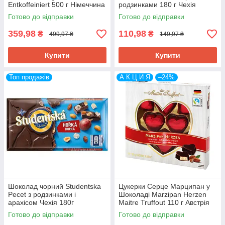
Entkoffeiniert 500 г Німеччина
родзинками 180 г Чехія
Готово до відправки
Готово до відправки
359,98
110,98
₴
₴
499,97 ₴
149,97 ₴
Купити
Купити
Топ продажів
А К Ц И Я
–24%
Шоколад чорний Studentska
Цукерки Серце Марципан у
Pecet з родзинками і
Шоколаді Marzipan Herzen
арахісом Чехія 180г
Maitre Truffout 110 г Австрія
Готово до відправки
Готово до відправки