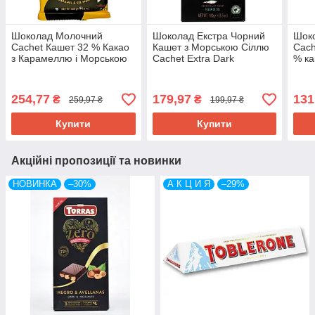
Шоколад Молочний
Шоколад Екстра Чорний
Шок
Cachet Кашет 32 % Какао
Кашет з Морською Сіллю
Cach
з Карамеллю і Морською
Cachet Extra Dark
% ка
Сіллю 300 г Бельгія
Chocolate Sea Salt 72%
сілл
Какао 100 г Бельгія
254,77
179,97
131
₴
₴
259,97 ₴
199,97 ₴
Купити
Купити
Акційні пропозиції та новинки
НОВИНКА
–30%
А К Ц И Я
–29%