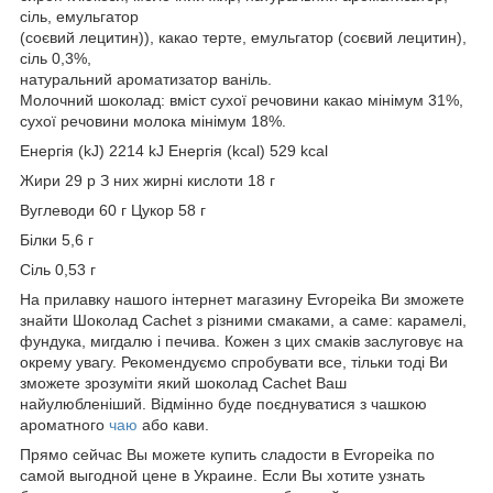
сіль, емульгатор
(соєвий лецитин)), какао терте, емульгатор (соєвий лецитин),
сіль 0,3%,
натуральний ароматизатор ваніль.
Молочний шоколад: вміст сухої речовини какао мінімум 31%,
сухої речовини молока мінімум 18%.
Енергія (kJ) 2214 kJ Енергія (kcal) 529 kcal
Жири 29 р З них жирні кислоти 18 г
Вуглеводи 60 г Цукор 58 г
Білки 5,6 г
Сіль 0,53 г
На прилавку нашого інтернет магазину Evropeika Ви зможете
знайти Шоколад Cachet з різними смаками, а саме: карамелі,
фундука, мигдалю і печива. Кожен з цих смаків заслуговує на
окрему увагу. Рекомендуємо спробувати все, тільки тоді Ви
зможете зрозуміти який шоколад Cachet Ваш
найулюбленіший. Відмінно буде поєднуватися з чашкою
ароматного
чаю
або кави.
Прямо сейчас Вы можете купить сладости в Evropeika по
самой выгодной цене в Украине. Если Вы хотите узнать