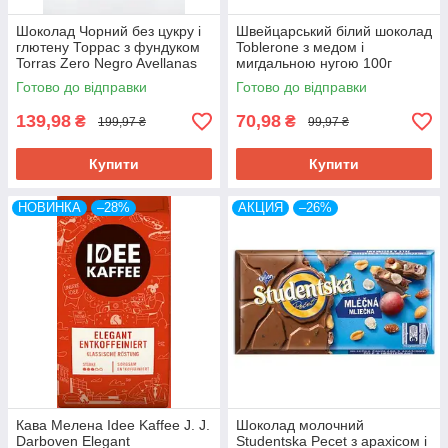
Шоколад Чорний без цукру і
Швейцарський білий шоколад
глютену Торрас з фундуком
Toblerone з медом і
Torras Zero Negro Avellanas
мигдальною нугою 100г
150 г Іспанія
Готово до відправки
Готово до відправки
139,98
70,98
₴
₴
199,97 ₴
99,97 ₴
Купити
Купити
НОВИНКА
–28%
АКЦИЯ
–26%
Кава Мелена Idee Kaffee J. J.
Шоколад молочний
Darboven Elegant
Studentska Pecet з арахісом і