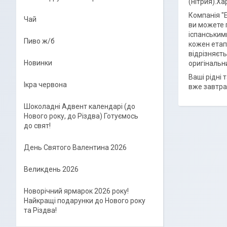
(нітрия).Ха
Компанія "E
Чай
ви можете 
іспанським
Пиво ж/б
кожен етап
відрізняєт
Новинки
оригінальни
Ваші рідні 
Ікра червона
вже завтра
Шоколадні Адвент календарі (до
Нового року, до Різдва) Готуємось
до свят!
День Святого Валентина 2026
Великдень 2026
Новорічний ярмарок 2026 року!
Найкращі подарунки до Нового року
та Різдва!