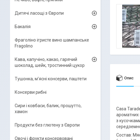
Дитячі ласощі з Європи
Бакалія
Фраголіно ігристе вино шампанське
Fragolino
Кава, капучіно, какао, гарячий
шоколад, шейк, тростинний цукор
Опис
Тушонка, м'ясні консерви, паштети
Консерви рибні
Сири і ковбаси, балик, прошутто,
Casa Tarad
хамон
ароматних п
з кусочками
Продукти без глютену з Європи
середземно
Состав: Мяс
Овочі і фрукти консервовані