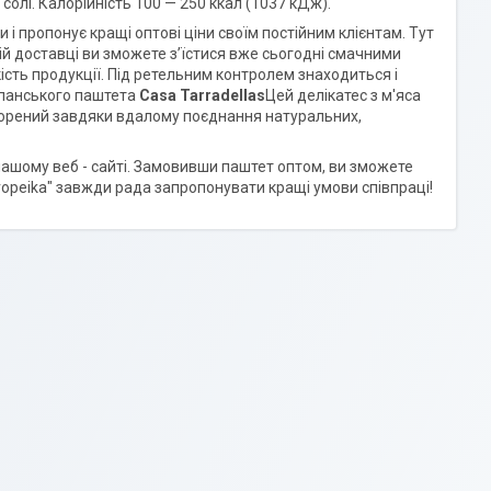
,8 солі. Калорійність 100 — 250 ккал (1037 кДж).
і пропонує кращі оптові ціни своїм постійним клієнтам. Тут
ій доставці ви зможете з’їстися вже сьогодні смачними
кість продукції. Під ретельним контролем знаходиться і
спанського паштета
Casa Tarradellas
Цей делікатес з м'яса
творений завдяки вдалому поєднання натуральних,
 нашому веб - сайті. Замовивши паштет оптом, ви зможете
vropeika" завжди рада запропонувати кращі умови співпраці!