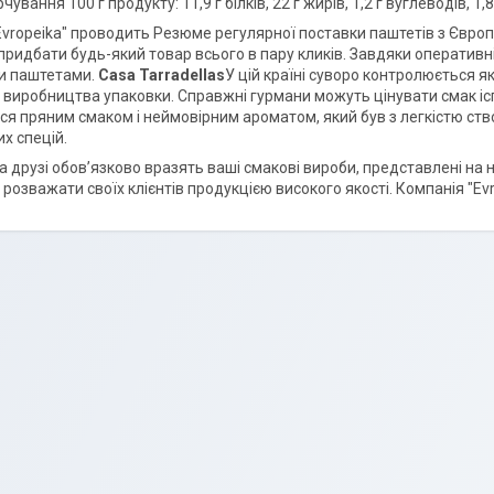
рчування 100 г продукту: 11,9 г білків, 22 г жирів, 1,2 г вуглеводів, 1
vropeika" проводить Резюме регулярної поставки паштетів з Європи 
придбати будь-який товар всього в пару кликів. Завдяки оперативн
и паштетами.
Casa Tarradellas
У цій країні суворо контролюється я
 виробництва упаковки. Справжні гурмани можуть цінувати смак і
ься пряним смаком і неймовірним ароматом, який був з легкістю с
х спецій.
та друзі обов’язково вразять ваші смакові вироби, представлені на
 розважати своїх клієнтів продукцією високого якості. Компанія "E