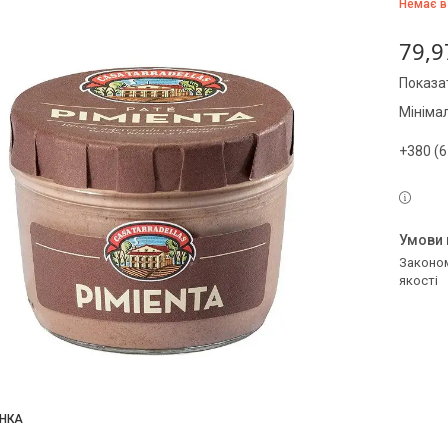
Немає в
79,9
Показат
Мініма
+380 (6
Законом не передбачено повернення та обмін даного товару належної
якості
НКА