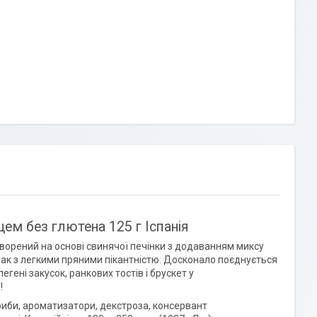
рцем без глютена 125 г Іспанія
творений на основі свинячої печінки з додаванням миксу
 смак з легкими пряними пікантністю. Досконало поєднується
гені закусок, ранкових тостів і брускет у
!
 гриби, ароматизатори, декстроза, консервант