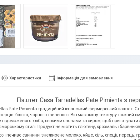
Характеристики
Інформація для замовлення
Паштет Casa Tarradellas Pate Pimienta з пе
ellas Pate Pimienta традиційний іспанський фермерський паштет. С
ерців: білого, чорного і зеленого. Він має ніжну текстуру і ніжний
 підсмаженого хліба, свіжими овочами та сиром, щоб приготувати ле
морському стилі. Продукт не містить глютену, крохмаль і барвників
о і печиво свинини, знежирене молоко, яйце, сіль, спеції, перець,