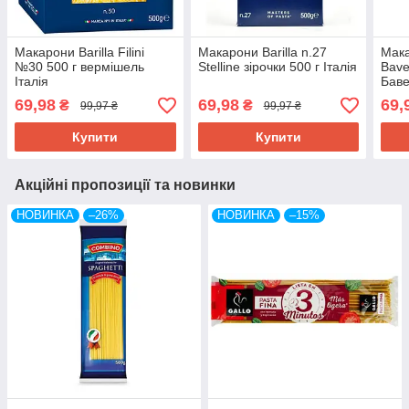
Макарони Barilla Filini
Макарони Barilla n.27
Мака
№30 500 г вермішель
Stelline зірочки 500 г Італія
Bave
Італія
Баве
Італ
69,98
69,98
69,
₴
₴
99,97 ₴
99,97 ₴
Купити
Купити
Акційні пропозиції та новинки
НОВИНКА
–26%
НОВИНКА
–15%