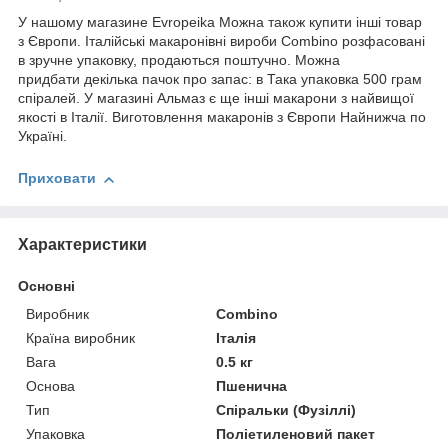
У нашому магазине Evropeika Можна також купити інші товар
з Європи. Італійські макаронівні вироби Combino розфасовані
в зручне упаковку, продаються поштучно. Можна
придбати декілька пачок про запас: в Така упаковка 500 грам
спіралей. У магазині Альмаз є ще інші макарони з найвищої
якості в Італії. Виготовлення макаронів з Європи Найнижча по
Україні.
Приховати
Характеристики
Основні
Виробник
Combino
Країна виробник
Італія
Вага
0.5 кг
Основа
Пшенична
Тип
Спіральки (Фузіллі)
Упаковка
Поліетиленовий пакет