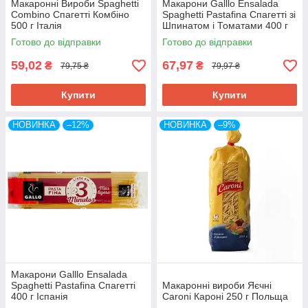
Макаронні Вироби Spaghetti
Макарони Galllo Ensalada
Combino Спагетті Комбіно
Spaghetti Pastafina Спагетті зі
500 г Італія
Шпинатом і Томатами 400 г
Іспанія
Готово до відправки
Готово до відправки
59,02
67,97
₴
₴
79,75 ₴
79,97 ₴
Купити
Купити
НОВИНКА
–12%
НОВИНКА
–9%
Макарони Galllo Ensalada
Spaghetti Pastafina Спагетті
Макаронні вироби Яєчні
400 г Іспанія
Caroni Кароні 250 г Польща