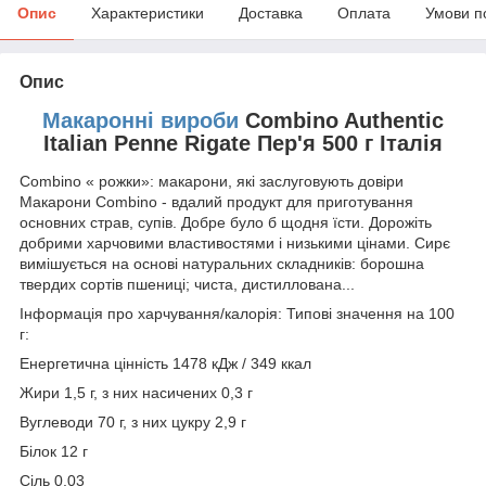
Опис
Характеристики
Доставка
Оплата
Умови п
Опис
Макаронні вироби
Combino Authentic
Italian Penne Rigate Пер'я 500 г Італія
Combino « рожки»: макарони, які заслуговують довіри
Макарони Combino - вдалий продукт для приготування
основних страв, супів. Добре було б щодня їсти. Дорожіть
добрими харчовими властивостями і низькими цінами. Сирє
вимішується на основі натуральних складників: борошна
твердих сортів пшениці; чиста, дистиллована...
Інформація про харчування/калорія: Типові значення на 100
г:
Енергетична цінність 1478 кДж / 349 ккал
Жири 1,5 г, з них насичених 0,3 г
Вуглеводи 70 г, з них цукру 2,9 г
Білок 12 г
Сіль 0,03