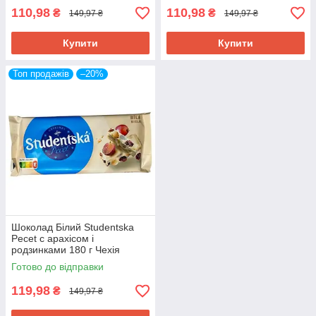
110,98
110,98
₴
₴
149,97 ₴
149,97 ₴
Купити
Купити
Топ продажів
–20%
Шоколад Білий Studentska
Pecet c арахісом і
родзинками 180 г Чехія
Готово до відправки
119,98
₴
149,97 ₴