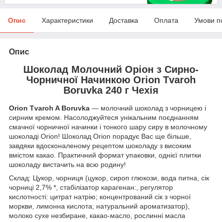
Опис
Характеристики
Доставка
Оплата
Умови п
Опис
Шоколад Молочний Оріон з Сирно-
Чорничної Начинкою Orion Tvaroh
Boruvka 240 г Чехія
Orion Tvaroh A Boruvka
― молочний шоколад з чорницею і
сирним кремом. Насолоджуйтеся унікальним поєднанням
смачної чорничної начинки і тонкого шару сиру в молочному
шоколаді Orion! Шоколад Orion порадує Вас ще більше,
завдяки вдосконаленому рецептом шоколаду з високим
вмістом какао. Практичний формат упаковки, однієї плитки
шоколаду вистачить на всю родину!
Склад: Цукор, чорниця (цукор, сироп глюкози, вода питна, сік
чорниці 2,7% *, стабілізатор карагенан:, регулятор
кислотності: цитрат натрію; концентрований сік з чорної
моркви, лимонна кислота; натуральний ароматизатор),
молоко сухе незбиране, какао-масло, рослинні масла