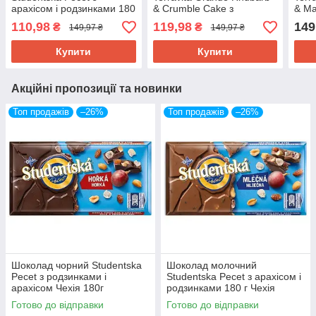
арахісом і родзинками 180
& Crumble Cake з
& Ma
г Чехія
Начинкою з Ревеню та
Манг
110,98
119,98
149
₴
₴
149,97 ₴
149,97 ₴
Тертим Пирогом 235 г
Пол
Польща
Купити
Купити
Акційні пропозиції та новинки
Топ продажів
–26%
Топ продажів
–26%
Шоколад чорний Studentska
Шоколад молочний
Pecet з родзинками і
Studentska Pecet з арахісом і
арахісом Чехія 180г
родзинками 180 г Чехія
Готово до відправки
Готово до відправки