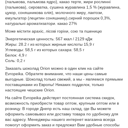
(пальмова, пальмова ядро), какао терте, жири рослинні
(пальмова), сироватка, сушена журавлина 1,5 % (журавлина,
цукор, соняшникова олія), молочного жиру, лактози,
емульгатор (лецитин соняшнику),сирний порошок 0,3%,
натуральні ароматизатори. какао 27%
Може містити арахіс, лісові горіхи, сою та пшеницю
Энергетическая ценность: 567 ккал / 2129 кДж
Жиры: 28.2 г из которых жирные кислоты 15,9 г
Углеводы: 58,5 г из которых сахара: 58,5 г
Белок: 4,9 г
Соль: 0,2 г
Заказать шоколад Orion можно в один клик на сайте
Evropeika. Обратите внимание, что наши цены самые
выгодные. Шоколад только свежий, а мы - являемся прямыми
поставщиками из Европы! Никаких подделок, только
настоящие чешские Orion.
На сайте Evropeika действует постоянная система скидок,
возможность приобрести товар оптом, крупным оптом или в
розницу. В городе Днепр есть наш склад, где Вы можете
оформить самовывоз или доставку товара по удобному для
вас адресу. Менеджеры нашего интернет магазина всегда
помогут оформить заказ и предложат Вам удобные способы