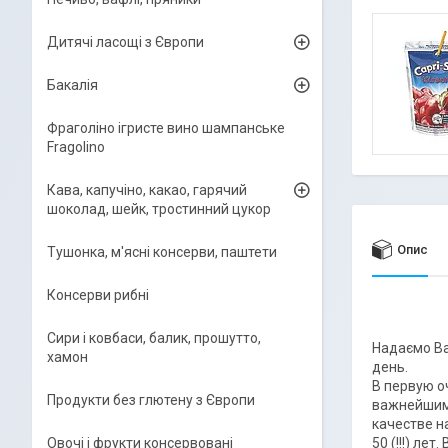
Дитячі ласощі з Європи
Бакалія
Фраголіно ігристе вино шампанське
Fragolino
Кава, капучіно, какао, гарячий
шоколад, шейк, тростинний цукор
Опис
Тушонка, м'ясні консерви, паштети
Консерви рибні
Сири і ковбаси, балик, прошутто,
Надаємо Ваш
хамон
день.
В первую о
Продукти без глютену з Європи
важнейшим 
качестве н
50 (!!!) ле
Овочі і фрукти консервовані