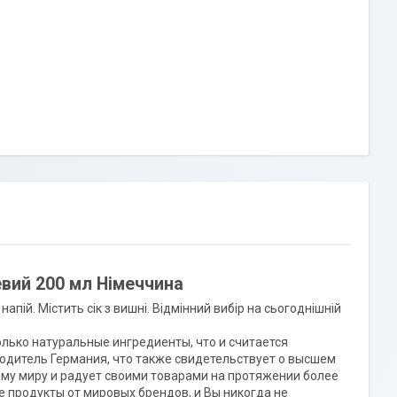
евий 200 мл Німеччина
напій. Містить сік з вишні. Відмінний вибір на сьогоднішній
олько натуральные ингредиенты, что и считается
одитель Германия, что также свидетельствует о высшем
ему миру и радует своими товарами на протяжении более
йте продукты от мировых брендов, и Вы никогда не