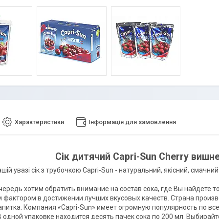
Характеристики
Інформація для замовлення
Сік дитячий Capri-Sun Cherry вишн
ій увазі сік з трубочкою Capri-Sun - натуральний, якісний, смачний 
чередь хотим обратить внимание на состав сока, где Вы найдете т
фактором в достижении лучших вкусовых качеств. Страна произв
апитка. Компания «Capri-Sun» имеет огромную популярность по вс
т. В одной упаковке находится десять пачек сока по 200 мл. Выбира