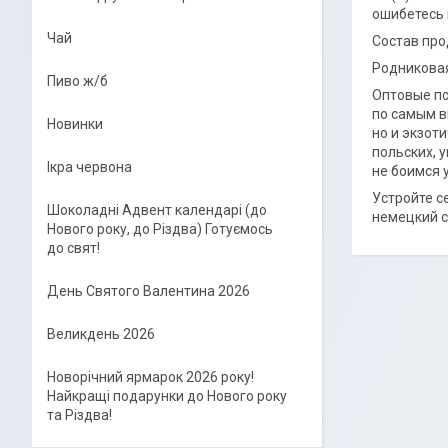
ошибетесь 
Чай
Состав про
Родниковая 
Пиво ж/б
Оптовые по
по самым в
Новинки
но и экзот
польских, 
Ікра червона
не боимся 
Устройте с
Шоколадні Адвент календарі (до
немецкий с
Нового року, до Різдва) Готуємось
до свят!
День Святого Валентина 2026
Великдень 2026
Новорічний ярмарок 2026 року!
Найкращі подарунки до Нового року
та Різдва!