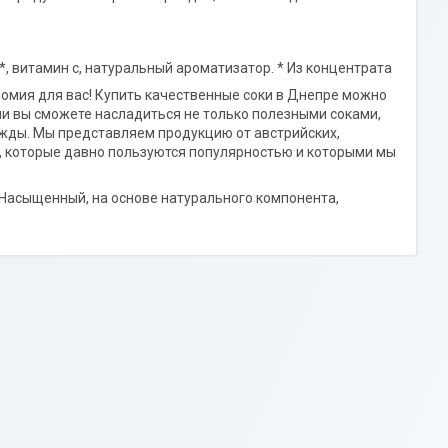
а *, витамин с, натуральный ароматизатор. * Из концентрата
номия для вас! Купить качественные соки в Днепре можно
ми вы сможете насладиться не только полезными соками,
ажды. Мы представляем продукцию от австрийских,
ры, которые давно пользуются популярностью и которыми мы
Насыщенный, на основе натурального компонента,