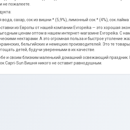
и не пожалеете.
дукта:
вода, сахар, сок из вишни * (5,9%), лимонный сок * (4%), сок лайм
ставки из Европы от нашей компании Evropeika — это хорошая эко
ыгодным ценам оптом в нашем интернет-магазине Evropeika. С на
ическими нектарами. А это огромная польза и быстрое утоление ж
украинских, бельгийских и немецких производителей. Это те това
угощать детей, будучи уверенными в их качестве.
ебе и своим близким маленький домашний освежающий праздник. 
ок Capri-Sun Вишня никого не оставит равнодушным.