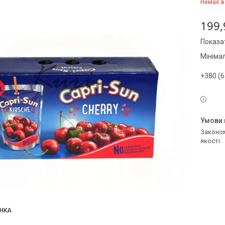
Немає в
199,
Показат
Мініма
+380 (6
Законом не передбачено повернення та обмін даного товару належної
якості
НКА