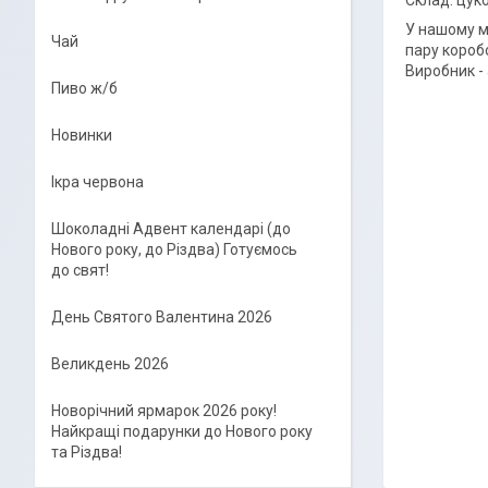
У нашому ма
Чай
пару коробо
Виробник -
Пиво ж/б
Новинки
Ікра червона
Шоколадні Адвент календарі (до
Нового року, до Різдва) Готуємось
до свят!
День Святого Валентина 2026
Великдень 2026
Новорічний ярмарок 2026 року!
Найкращі подарунки до Нового року
та Різдва!