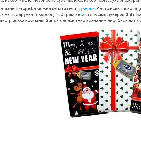
газині Evropeika можна купити і інші
цукерки
. Австрійські шоколад
к на подарунки. У коробці 100 грам не містять хімії цукерок
Only
. 
 австрійська компанія
Gunz
- є всесвітньо визнаним виробником які