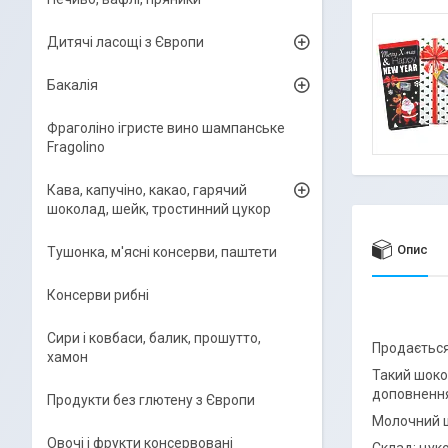
Дитячі ласощі з Європи
Бакалія
Фраголіно ігристе вино шампанське
Fragolino
Кава, капучіно, какао, гарячий
шоколад, шейк, тростинний цукор
Опис
Тушонка, м'ясні консерви, паштети
Консерви рибні
Сири і ковбаси, балик, прошутто,
Продається 
хамон
Такий шоко
доповнення
Продукти без глютену з Європи
Молочний шо
Овочі і фрукти консервовані
Склад: цуко