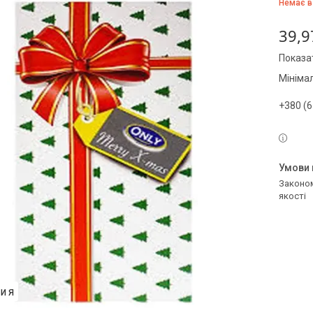
Немає в
39,9
Показат
Мініма
+380 (6
Законом не передбачено повернення та обмін даного товару належної
якості
 И Я