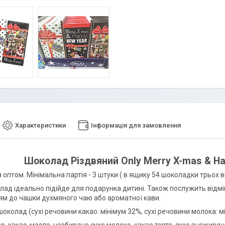
Характеристики
Інформація для замовлення
Шоколад Різдвяний Only Merry X-mas & Ha
оптом. Мінімальна партія - 3 штуки ( в ящику 54 шоколадки трьох ви
лад ідеально підійде для подарунка дитині. Також послужить відмі
м до чашки духмяного чаю або ароматної кави.
колад (сухі речовини какао: мінімум 32%, сухі речовини молока: м
р, какао-масло, незбиране сухе молоко, какао терте, сухе знежирен