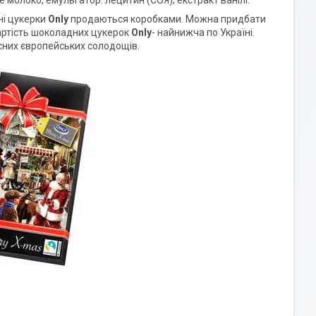
ні цукерки
Only
продаються коробками. Можна придбати
Вартість шоколадних цукерок
Only
- найнижча по Україні.
сних європейських солодощів.