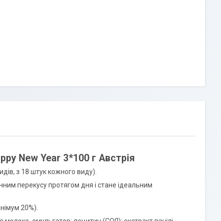
ppy New Year 3*100 г Австрія
дів, з 18 штук кожного виду).
нним перекусу протягом дня і стане ідеальним
інімум 20%).
е молоко, емульгатор: лецитин (СОЯ); екстракт ванілі.