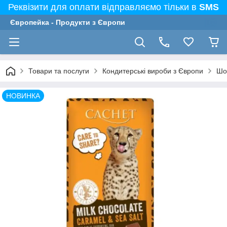
Реквізити для оплати відправляємо тільки в
SMS
Європейка - Продукти з Європи
Товари та послуги
Кондитерські вироби з Європи
Шо
НОВИНКА