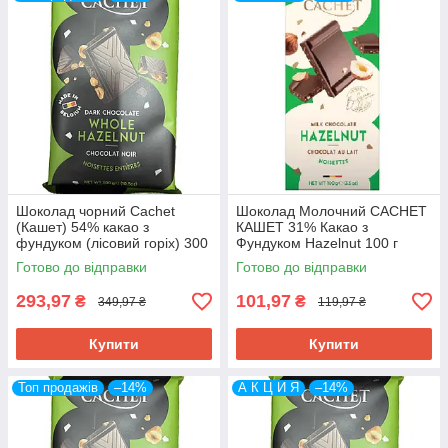
Шоколад чорний Cachet
Шоколад Молочний CACHET
(Кашет) 54% какао з
КАШЕТ 31% Какао з
фундуком (лісовий горіх) 300
Фундуком Hazelnut 100 г
г Бельгія (опт 3 шт)
Бельгія
Готово до відправки
Готово до відправки
293,97
101,97
₴
₴
349,97 ₴
119,97 ₴
Купити
Купити
Топ продажів
–14%
А К Ц И Я
–14%