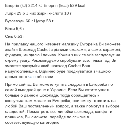
Енергія (kJ) 2214 kJ Енергія (kcal) 529 kcal
Жири 29 р З них жирні кислоти 18 г
Вуглеводи 60 г Цукор 58 г
Білки 5,6 г
Сіль 0,53 г
На прилавку нашого інтернет магазину Evropeika Ви зможете
знайти Шоколад Cachet з різними смаками, а саме: карамелі,
фундука, мигдалю і печива. Кожен з цих смаків заслуговує на
окрему увагу. Рекомендуємо спробувати все, тільки тоді Ви
зможете зрозуміти який шоколад Cachet Ваш
найулюбленіший. Відмінно буде поєднуватися з чашкою
ароматного
чаю
або кави.
Прямо сейчас Вы можете купить сладости в Evropeika по
самой выгодной цене в Украине. Если Вы хотите узнать
больше о данном шоколаде, тогда обращайтесь к
консультантам магазина Evropeika, они смогут ответить на
любой Ваш поставленный вопрос, а также помогут в выборе
сладостей. Посмотреть все линейки шоколада, конфет и
пряников, Вы сможете, перейдя по ссылке в
соответствующую категорию.