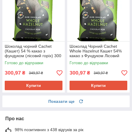
Шоколад чорний Cachet
Шоколад Чорний Cachet
(Кашет) 54 % какао з
Whole Hazelnut Кашет 54%
фундуком (лісовий горіх) 300
какао з Фундуком Лісовий
г Бельгія
Горіх 300 г Бельгія
Готово до відправки
Готово до відправки
300,97
300,97
₴
₴
349,97 ₴
349,97 ₴
Купити
Купити
Показати ще
Про нас
98% позитивних з 438 відгуків за рік