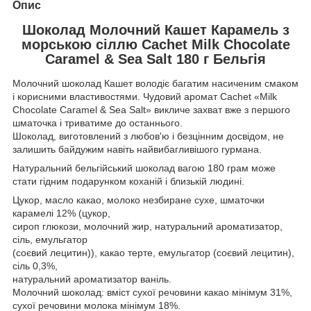
Опис
Шоколад Молочний Кашет Карамель з
морською сіллю Cachet Milk Chocolate
Caramel & Sea Salt 180 г Бельгія
Молочний шоколад Кашет володіє багатим насиченим смаком
і корисними властивостями. Чудовий аромат Cachet «Milk
Chocolate Caramel & Sea Salt» викличе захват вже з першого
шматочка і триватиме до останнього.
Шоколад, виготовлений з любов'ю і безцінним досвідом, не
залишить байдужим навіть найвибагливішого гурмана.
Натуральний бельгійський шоколад вагою 180 грам може
стати гідним подарунком коханій і близькій людині.
Цукор, масло какао, молоко незбиране сухе, шматочки
карамелі 12% (цукор,
сироп глюкози, молочний жир, натуральний ароматизатор,
сіль, емульгатор
(соєвий лецитин)), какао терте, емульгатор (соєвий лецитин),
сіль 0,3%,
натуральний ароматизатор ваніль.
Молочний шоколад: вміст сухої речовини какао мінімум 31%,
сухої речовини молока мінімум 18%.