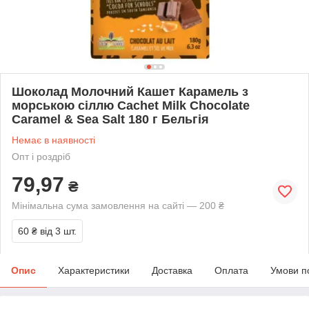
Шоколад Молочний Кашет Карамель з
морською сіллю Cachet Milk Chocolate
Caramel & Sea Salt 180 г Бельгія
Немає в наявності
Опт і роздріб
79,97
₴
Мінімальна сума замовлення на сайті — 200 ₴
60 ₴
від 3 шт.
Опис
Характеристики
Доставка
Оплата
Умови п