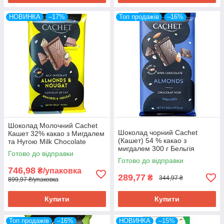
НОВИНКА
–17%
Топ продажів
–16%
Шоколад Молочний Cachet
Шоколад чорний Cachet
Кашет 32% какао з Мигдалем
(Кашет) 54 % какао з
та Нугою Milk Chocolate
мигдалем 300 г Бельгія
Almonds & Nougat 300 г
Готово до відправки
Бельгія (3 шт/1 ящ)
Готово до відправки
746,98
₴/упаковка
289,77
₴
344,97 ₴
899,97 ₴/упаковка
Купити
Купити
Топ продажів
–16%
НОВИНКА
–15%