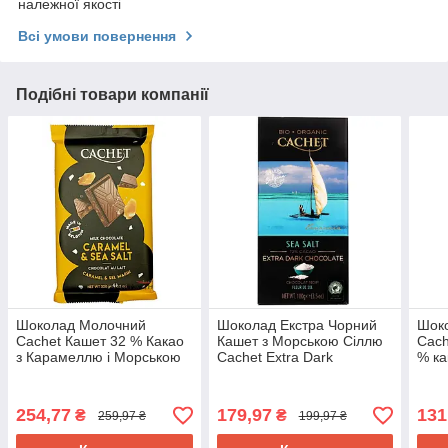
належної якості
Всі умови повернення
Подібні товари компанії
Шоколад Молочний
Шоколад Екстра Чорний
Шок
Cachet Кашет 32 % Какао
Кашет з Морською Сіллю
Cach
з Карамеллю і Морською
Cachet Extra Dark
% ка
Сіллю 300 г Бельгія
Chocolate Sea Salt 72%
сілл
Какао 100 г Бельгія
254,77
179,97
131
₴
₴
259,97 ₴
199,97 ₴