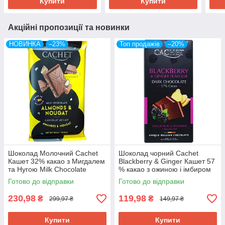
Купити
Купити
Акційні пропозиції та новинки
НОВИНКА
–23%
Топ продажів
–20%
Шоколад Молочний Cachet
Шоколад чорний Cachet
Кашет 32% какао з Мигдалем
Blackberry & Ginger Кашет 57
та Нугою Milk Chocolate
% какао з ожиною і імбиром
Almonds & Nougat 300 г
100 г Бельгія
Готово до відправки
Готово до відправки
Бельгія
230,98
119,98
₴
₴
299,97 ₴
149,97 ₴
Купити
Купити