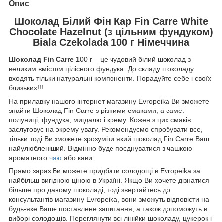
Опис
Шоколад Білий Фін Кар Fin Carre White
Chocolate Hazelnut (з цільним фундуком)
Biala Czekolada 100 г Німеччина
Шоколад Fin Carre 1
00 г – це чудовий білий шоколад з
великим вмістом цілісного фундука. До складу шоколаду
входять тільки натуральні компоненти. Порадуйте себе і своїх
близьких!!!
На прилавку нашого інтернет магазину Evropeika Ви зможете
знайти Шоколад Fin Carre з різними смаками, а саме:
полуниці, фундука, мигдалю і крему. Кожен з цих смаків
заслуговує на окрему увагу. Рекомендуємо спробувати все,
тільки тоді Ви зможете зрозуміти який шоколад Fin Carre Ваш
найулюбленіший. Відмінно буде поєднуватися з чашкою
ароматного
чаю
або кави.
Прямо зараз Ви можете придбати солодощі в Evropeika за
найбільш вигідною ціною в Україні. Якщо Ви хочете дізнатися
більше про даному шоколаді, тоді звертайтесь до
консультантів магазину Evropeika, вони зможуть відповісти на
будь-яке Ваше поставлене запитання, а також допоможуть в
виборі солодощів. Переглянути всі лінійки шоколаду, цукерок і