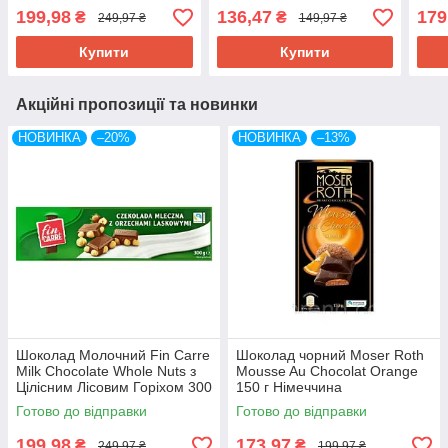
Німеччина
199,98
136,47
179
₴
₴
249,97 ₴
149,97 ₴
Купити
Купити
Акційні пропозиції та новинки
НОВИНКА
–20%
НОВИНКА
–13%
Шоколад Молочний Fin Carre
Шоколад чорний Moser Roth
Milk Chocolate Whole Nuts з
Mousse Au Chocolat Orange
Цілісним Лісовим Горіхом 300
150 г Німеччина
г Німеччина
Готово до відправки
Готово до відправки
199,98
173,97
₴
₴
249,97 ₴
199,97 ₴