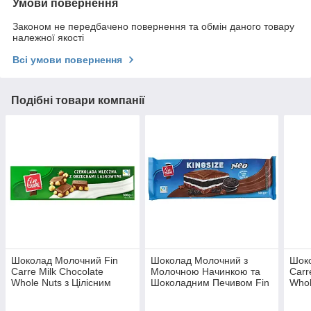
Умови повернення
Законом не передбачено повернення та обмін даного товару
належної якості
Всі умови повернення
Подібні товари компанії
Шоколад Молочний Fin
Шоколад Молочний з
Шок
Carre Milk Chocolate
Молочною Начинкою та
Carr
Whole Nuts з Цілісним
Шоколадним Печивом Fin
Whol
Лісовим Горіхом 300 г
Carre Milk Chocolate
Лісо
Німеччина
Kingsize Neo 300 г
Німе