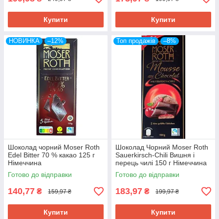
Купити
Купити
НОВИНКА
–12%
Топ продажів
–8%
Шоколад чорний Moser Roth
Шоколад Чорний Moser Roth
Edel Bitter 70 % какао 125 г
Sauerkirsch-Chili Вишня і
Німеччина
перець чилі 150 г Німеччина
Готово до відправки
Готово до відправки
140,77
183,97
₴
₴
159,97 ₴
199,97 ₴
Купити
Купити