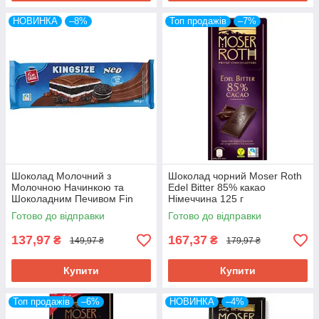
НОВИНКА
–8%
Топ продажів
–7%
Шоколад Молочний з
Шоколад чорний Moser Roth
Молочною Начинкою та
Edel Bitter 85% какао
Шоколадним Печивом Fin
Німеччина 125 г
Carre Milk Chocolate Kingsize
Готово до відправки
Готово до відправки
Neo 300 г Німеччина
137,97
167,37
₴
₴
149,97 ₴
179,97 ₴
Купити
Купити
Топ продажів
–6%
НОВИНКА
–4%