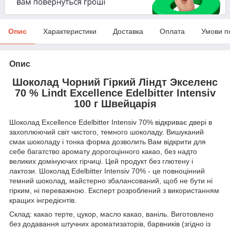
Опис
Характеристики
Доставка
Оплата
Умови п
Опис
Шоколад Чорний Гіркий Ліндт Экселенс
70 % Lindt Excellence Edelbitter Intensiv
100 г Швейцарія
Шоколад Excellence Edelbitter Intensiv 70% відкриває двері в
захоплюючий світ чистого, темного шоколаду. Вишуканий
смак шоколаду і тонка форма дозволить Вам відкрити для
себе багатство аромату дорогоцінного какао, без надто
великих домінуючих гірчиці. Цей продукт без глютену і
лактози. Шоколад Edelbitter Intensiv 70% - це повноцінний
темний шоколад, майстерно збалансований, щоб не бути ні
гірким, ні переважною. Експерт розроблений з використанням
кращих інгредієнтів.
Склад: какао терте, цукор, масло какао, ваніль. Виготовлено
без додавання штучних ароматизаторів, барвників (згідно із