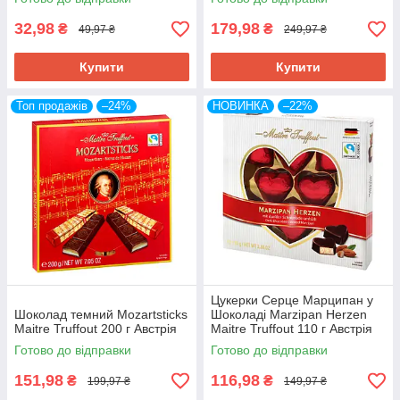
32,98
179,98
₴
₴
49,97 ₴
249,97 ₴
Купити
Купити
Топ продажів
–24%
НОВИНКА
–22%
Цукерки Серце Марципан у
Шоколад темний Mozartsticks
Шоколаді Marzipan Herzen
Maitre Truffout 200 г Австрія
Maitre Truffout 110 г Австрія
Готово до відправки
Готово до відправки
151,98
116,98
₴
₴
199,97 ₴
149,97 ₴