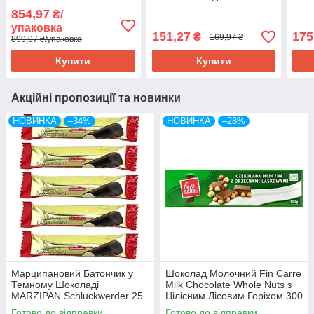
Kraftig 100 г Швейцарія (5
Lindt Excellence Amandes
100 
854,97
₴/
шт./1 уп)
Effilées Noir à la Pointe 100
упаковка
г Швейцарія
151,27
175
₴
169,97 ₴
899,97 ₴/упаковка
Купити
Купити
Акційні пропозиції та новинки
НОВИНКА
–34%
НОВИНКА
–28%
Марципановий Батончик у
Шоколад Молочний Fin Carre
Темному Шоколаді
Milk Chocolate Whole Nuts з
MARZIPAN Schluckwerder 25
Цілісним Лісовим Горіхом 300
г Німеччина
г Німеччина
Готово до відправки
Готово до відправки