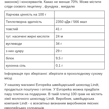
законом) і консервантів. Какао не менше 70%. Може містити
сліди соєвого лецитину , фундука , мигдалю
Харчова цінність на 100 г
Теплотворна здатність
2350 кДж / 566 ккал
товстий
41 г
тут: насичені жирні кислоти
24 м
вуглеводи
34 г
з них цукру
29 г
білок
9,5 г
кухонна сіль
0,1 г
Інформація про зберіганні: зберігати в прохолодному сухому
місці.
У нашому магазині Evropeika швейцарський шоколад Lindt,
продається поштучно і оптом. У Evropeika можна придбати
пару плиток на подарунки. В такій плитці 100 грам не містить
хімії молочного шоколаду Lindt. Виробник, швейцарська
компанія Lindt - є всесвітньо визнаним виробником якісних
європейських солодощів.