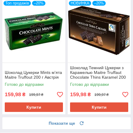
Топ продажів
–20%
НОВИНКА
–20%
Шоколад Темний Цукерки з
Шоколад Цукерки Mints м'ята
Карамелью Maitre Truffaut
Maitre Truffout 200 г Австрія
Chocolate Thins Karamel 200
г Австрія
Готово до відправки
Готово до відправки
159,98
159,98
₴
₴
199,97 ₴
199,97 ₴
Купити
Купити
Показати ще