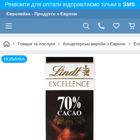
Реквізити для оплати відправляємо тільки в
SMS
Європейка - Продукти з Європи
Товари та послуги
Кондитерські вироби з Європи
Елі
НОВИНКА