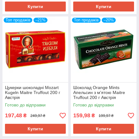
Купити
Купити
Топ продажів
–21%
Топ продажів
–20%
Цукерки шоколадні Mozart
Шоколад Orange Mints
Kugeln Maitre Truffout 200 г
Апельсин з м'ятою Maitre
Австрія
Truffout 200 г Австрія
Готово до відправки
Готово до відправки
197,48
159,98
₴
₴
249,97 ₴
199,97 ₴
Купити
Купити