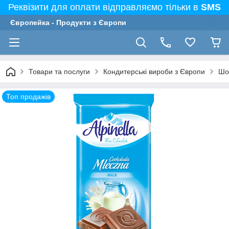
Реквізити для оплати відправляємо тільки в
SMS
Європейка - Продукти з Європи
Товари та послуги
Кондитерські вироби з Європи
Шо
Топ продажів