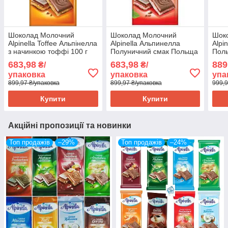
Шоколад Молочний
Шоколад Молочний
Шок
Alpinella Toffee Альпінелла
Alpinella Альпинелла
Alpi
з начинкою тоффі 100 г
Полуничний смак Польща
Поль
Польща (19 шт./1уп)
100 г(19 шт/1уп)
683,98
683,98
889
₴/
₴/
упаковка
упаковка
упа
899,97 ₴/упаковка
899,97 ₴/упаковка
999,9
Купити
Купити
Акційні пропозиції та новинки
Топ продажів
–29%
Топ продажів
–24%