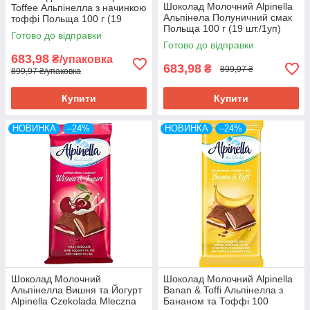
Шоколад Молочний Alpinella
Toffee Альпінелла з начинкою
Альпінела Полуничний смак
тоффі Польща 100 г (19
Польща 100 г (19 шт./1уп)
шт/1уп)
Готово до відправки
Готово до відправки
683,98
₴/упаковка
683,98
₴
899,97 ₴
899,97 ₴/упаковка
Купити
Купити
НОВИНКА
–24%
НОВИНКА
–24%
Шоколад Молочний
Шоколад Молочний Alpinella
Альпінелла Вишня та Йогурт
Banan & Toffi Альпінелла з
Alpinella Czekolada Mleczna
Бананом та Тоффі 100