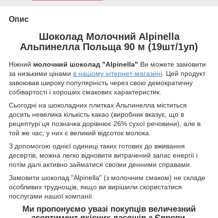
Опис
Шоколад Молочний Alpinella
Альпинелла Польща 90 м (19шт/1уп)
Ніжний
молочний шоколад "Alpinella"
Ви можете замовити
за низькими цінами
в нашому інтернет-магазині
. Цей продукт
завоював широку популярність через свою демократичну
собівартості і хороших смакових характеристик.
Сьогодні на шоколадних плитках Альпинелла міститься
досить невелика кількість какао (виробник вказує, що в
рецептурі ця позначка дорівнює 26% сухої речовини), але в
той же час, у них є великий відсоток молока.
З допомогою однієї одиниці таких готових до вживання
десертів, можна легко відновити витрачений запас енергії і
потім далі активно займатися своїми денними справами.
Замовити шоколад "Alpinella" (з молочним смаком) не складе
особливих труднощів, якщо ви вирішили скористатися
послугами нашої компанії.
Ми пропонуємо увазі покупців величезний
асортимент якісних ласощів з Європи.