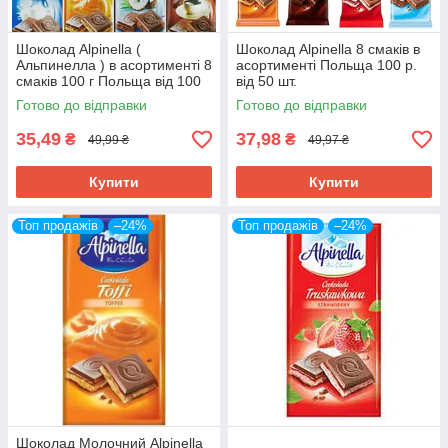
Шоколад Alpinella (
Шоколад Alpinella 8 смаків в
Альпинелла ) в асортименті 8
асортименті Польща 100 р.
смаків 100 г Польща від 100
від 50 шт.
шт.
Готово до відправки
Готово до відправки
35,49
37,98
₴
₴
49,99 ₴
49,97 ₴
Купити
Купити
Топ продажів
–24%
Топ продажів
–24%
Шоколад Молочний Alpinella