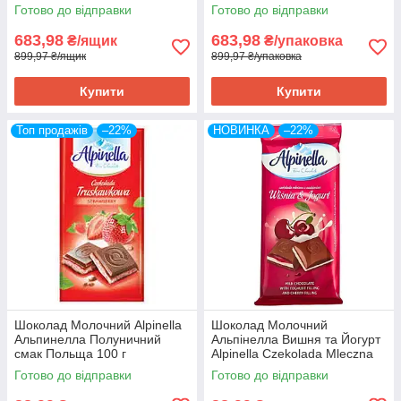
Wisnia & Jogurt 100 г Польща
г Польща (19 шт/1 ящ)
Готово до відправки
Готово до відправки
(19 ШТ/1 я
683,98
683,98
₴/ящик
₴/упаковка
899,97 ₴/ящик
899,97 ₴/упаковка
Купити
Купити
Топ продажів
–22%
НОВИНКА
–22%
Шоколад Молочний Alpinella
Шоколад Молочний
Альпинелла Полуничний
Альпінелла Вишня та Йогурт
смак Польща 100 г
Alpinella Czekolada Mleczna
Wisnia & Jogurt 100 г Польща
Готово до відправки
Готово до відправки