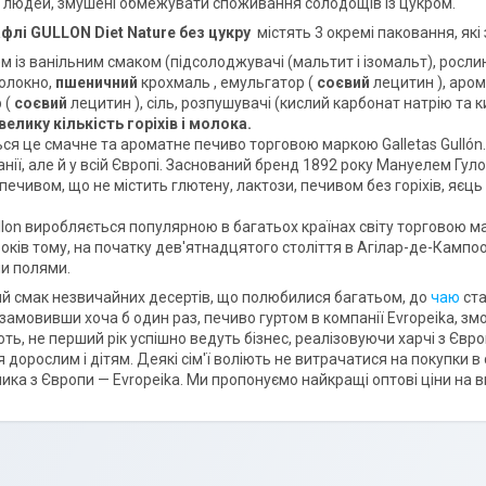
 людей, змушені обмежувати споживання солодощів із цукром.
афлі GULLON Diet Nature без цукру
містять 3 окремі паковання, які
ем із ванільним смаком (підсолоджувачі (мальтит і ізомальт), росл
олокно,
пшеничний
крохмаль , емульгатор (
соєвий
лецитин ), аро
 (
соєвий
лецитин ), сіль, розпушувачі (кислий карбонат натрію та 
велику кількість горіхів і молока.
ся це смачне та ароматне печиво торговою маркою Galletas Gullón.
панії, але й у всій Європі. Заснований бренд 1892 року Мануелем Г
ечивом, що не містить глютену, лактози, печивом без горіхів, яєць і
lon виробляється популярною в багатьох країнах світу торговою мар
оків тому, на початку дев'ятнадцятого століття в Агілар-де-Кампоо
и полями.
й смак незвичайних десертів, що полюбилися багатьом, до
чаю
ста
 замовивши хоча б один раз, печиво гуртом в компанії Evropeika, змо
ь, не перший рік успішно ведуть бізнес, реалізовуючи харчі з Євро
дорослим і дітям. Деякі сім'ї воліють не витрачатися на покупки в
ика з Європи — Evropeika. Ми пропонуємо найкращі оптові ціни на 