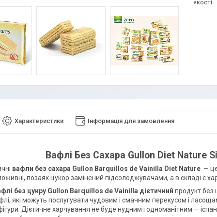
якості
Характеристики
Інформація для замовлення
Вафлі Без Сахара Gullon Diet Nature S
ичні
вафли без сахара Gullon Barquillos de Vainilla Diet Nature
— це
поживні, позаяк цукор замінений підсолоджувачами, а в складі є хар
флі без цукру Gullon Barquillos de Vainilla дієтичний
продукт без ц
афлі, які можуть послугувати чудовим і смачним перекусом і ласо
фігури. Дієтичне харчування не буде нудним і одноманітним — іспан