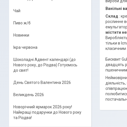
вироби для
Ванільні в
Чай
Склад
: кр
рослинне в
Пиво ж/б
емульгатор
містити не
Новинки
Виробляєть
тільки в Іс
Ікра червона
класичним п
Бисквит Gul
Шоколадні Адвент календарі (до
двадцять р
Нового року, до Різдва) Готуємось
пшеничним
до свят!
Неймовірни
День Святого Валентина 2026
діяльність,
співпрацюют
полюбитися 
Великдень 2026
постачальн
Новорічний ярмарок 2026 року!
Найкращі подарунки до Нового року
та Різдва!