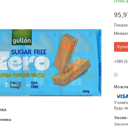
Готово 
95,9
Показат
Мініма
Купи
+380 (6
У компа
будь-я
НКА
Законом не передбачено повернення та обмін даного товару належної