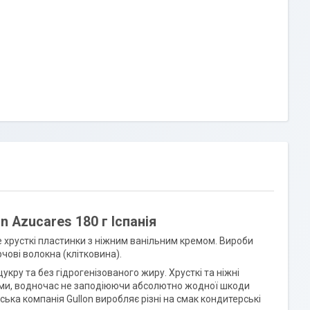
in Azucares 180 г Іспанія
 хрусткі пластинки з ніжним ванільним кремом. Вироби
чові волокна (клітковина).
укру та без гідрогенізованого жиру. Хрусткі та ніжні
щами, водночас не заподіюючи абсолютно жодної шкоди
ська компанія Gullon виробляє різні на смак кондитерські