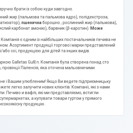
 зручно брати із собою куди завгодно.
инний жир (пальмова та пальмова ядро), полідекстроза,
матизатор),
пшенична
борошно , рослинний жир (пальмова),
кислий карбонат амонію), барвник (β-каротин).
Може
 Компанія є одним із найбільших постачальників печива не
улоном. Асортимент продукції торгової марки представлений
/або сої, продукцією для дітей та інших видів.
кою Galletas Gull| n. Компанія була створена понад сто
, провінції Паленсія, яка оточена мальовничими
не і Вашим улюбленим! Якщо Ви ведете підприємницьку
жете легко залучити нових клієнтів. Компанії, які з нами
пи. Печиво и вафлі, які ми представляємо, встигли
 супермаркетах, а купувати товари гуртом у прямого
високоякісну продукцію.