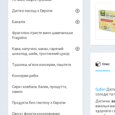
Дитячі ласощі з Європи
Бакалія
Фраголіно ігристе вино шампанське
Fragolino
Кава, капучіно, какао, гарячий
шоколад, шейк, тростинний цукор
Опис
Тушонка, м'ясні консерви, паштети
Консерви рибні
Сири і ковбаси, балик, прошутто,
Gullon
Дієт
хамон
солодкі та 
Дієтичні
ва
Продукти без глютену з Європи
ванільні в
здоров'ю і 
Овочі і фрукти консервовані