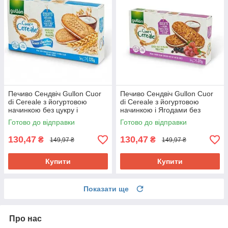
Печиво Сендвіч Gullon Cuor
Печиво Сендвіч Gullon Cuor
di Cereale з йогуртовою
di Cereale з йогуртовою
начинкою без цукру і
начинкою і Ягодами без
пальмової олії 220 г Іспанія
пальмової олії 220 г Іспанія
Готово до відправки
Готово до відправки
130,47
130,47
₴
₴
149,97 ₴
149,97 ₴
Купити
Купити
Показати ще
Про нас