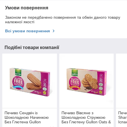
Умови повернення
Законом не передбачено повернення та обмін даного товару
належної якості
Всі умови повернення
Подібні товари компанії
Печиво Сендвіч із
Печиво Вівсяне з
Печи
Шоколадною Начинкою
Шоколадною Стружкою
Shar
Без Глютена Gullon
Без Глютену Gullon Oats &
Іспа
Sandwich Chocolate Gluten
Choc Chips Gluten Free