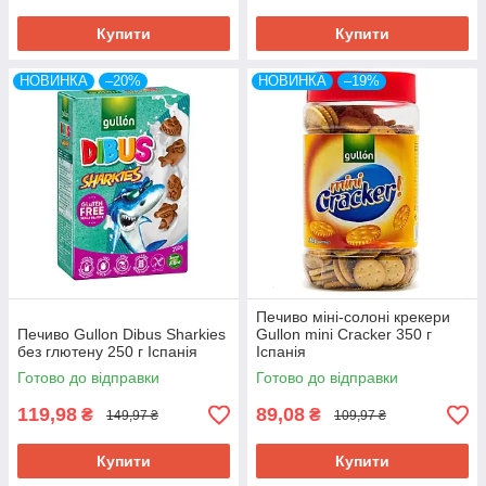
Купити
Купити
НОВИНКА
–20%
НОВИНКА
–19%
Печиво міні-солоні крекери
Печиво Gullon Dibus Sharkies
Gullon mini Cracker 350 г
без глютену 250 г Іспанія
Іспанія
Готово до відправки
Готово до відправки
119,98
89,08
₴
₴
149,97 ₴
109,97 ₴
Купити
Купити