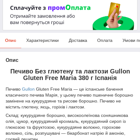
Опис
Характеристики
Доставка
Оплата
Умови п
Опис
Печиво Без глютену та лактози Gullon
Gluten Free Maria 380 г Іспанія
Печиво
Gullon
Gluten Free Maria — це іспанське бачення
класичного печива Марія, у цьому печиво пшеничне борошно
замінене на кукурудзяне та рисове борошно. Печиво не
містить глютену, яєць, горіхів і лактози.
Склад: кукурудзяне борошно, високоолеїнова соняшникова
олія, цукор, кукурудзяний крохмаль, кукурудзяний сироп із
глюкозою та фруктозою, кукурудзяне волокно, горохове
волокно, сіль, розпушувачі — бікарбонат натрію й амонію,
соєвий лецитин.