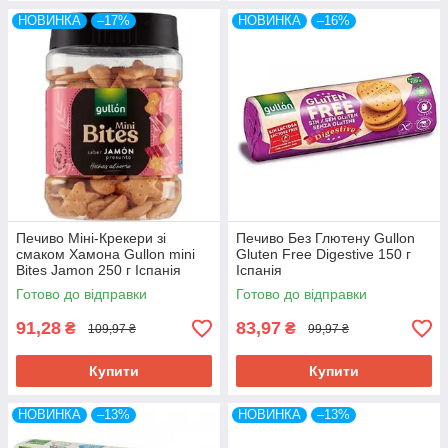
НОВИНКА
–17%
НОВИНКА
–16%
Печиво Міні-Крекери зі
Печиво Без Глютену Gullon
смаком Хамона Gullon mini
Gluten Free Digestive 150 г
Bites Jamon 250 г Іспанія
Іспанія
Готово до відправки
Готово до відправки
91,28
83,97
₴
₴
109,97 ₴
99,97 ₴
Купити
Купити
НОВИНКА
–13%
НОВИНКА
–13%