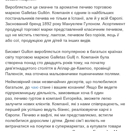
Виробляється це смачне та ароматне печиво торговою
маркою Galletas Gullón. Компанія є одним із найбільших
постачальників печива не тільки в Іспанії, але й у всій Європі.
Заснований бренд 1892 року Мануелем Гулоном. Асортимент
продукції торгової марки представлений класичним печивом,
що не містить глютену, лактози, печивом без горіхів, яєць і/
або сої, продукцією для дітей та інших видів.
Бисквит Gullon виробляється популярною в багатьох країнах
світу торговою маркою Galletas Gull| n. Компанія була
створена понад сто двадцять років тому, на початку
дев'ятнадцятого століття в Агілар-де-Кампоо, провінції
Паленсія, яка оточена мальовничими пшеничними полями.
Неймовірний смак незвичайних десертів, що полюбилися
багатьом, до
чаю
стане і вашим коханим! Якщо Ви ведете
підприємницьку діяльність, замовивши хоча б один
раз, печиво гуртом в компанії Evropeika, зможете легко
залучити нових клієнтів. Компанії, які з нами співпрацюють, не
перший рік успішно ведуть бізнес, реалізовуючи харчі з
Європи. Печиво и вафлі, які ми представляємо, встигли
полюбитися дорослим і дітям. Деякі сім'ї воліють не
витрачатися на покупки в супермаркетах, а купувати товари