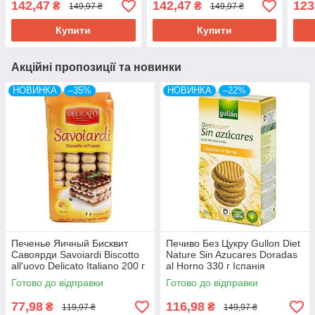
142,47
142,47
123
₴
₴
149,97 ₴
149,97 ₴
Free 225 г Іспанія
220 г Іспанія
Купити
Купити
Акційні пропозиції та новинки
НОВИНКА
–35%
НОВИНКА
–22%
Печенье Яичный Бисквит
Печиво Без Цукру Gullon Diet
Савоярди Savoiardi Biscotto
Nature Sin Azucares Doradas
all'uovo Delicato Italiano 200 г
al Horno 330 г Іспанія
Испания
Готово до відправки
Готово до відправки
77,98
116,98
₴
₴
119,97 ₴
149,97 ₴