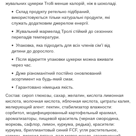
жувальних цукерки Trolli менше калорій, ніж в шоколаді.
Склад продукту ретельно підібраний,
використовуються тільки натуральні продукти, які
служать додатковим джерелом енергії.
Жувальний мармелад Тролі стійкий до сезонних
перепадів температури.
Упаковка, яка підходить для всіх членів сім'ї від
дитини до дорослого.
Після відкриття упаковки цукерки можна вживати
через час.
Дуже різноманітний постійно оновлюваний
асортимент на будь-який смак.
Гарантовано німецька якість.
Состав: сироп глюкозы, сахар, желатин, кислота лимонная
кислота, молочная кислота, яблочная кислота, цитраты калия,
желирующий агент: пектин, стабилизатор влажности:
сорбитол, модифицированный картофельный крахмал,
ароматизаторы, пищевой краситель (черная смородина,
морковь, сафлор, лимон, куркума, редька), красители:
куркума, бриллиантовый синий FCF, угля растительное,
кармин, диоксид титана, пальмовое масло, глазирующий