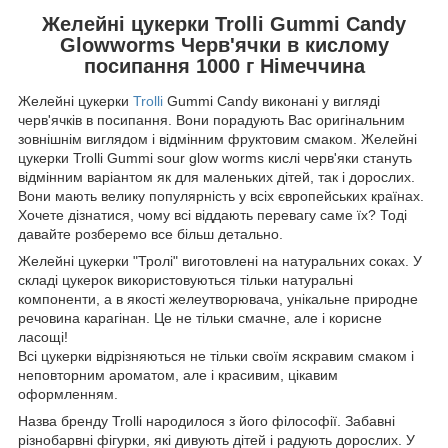
Желейні цукерки Trolli Gummi Candy
Glowworms Черв'ячки в кислому
посипання 1000 г Німеччина
Желейні цукерки
Trolli
Gummi Candy виконані у вигляді
черв'ячків в посипання. Вони порадують Вас оригінальним
зовнішнім виглядом і відмінним фруктовим смаком. Желейні
цукерки Trolli Gummi sour glow worms кислі черв'яки стануть
відмінним варіантом як для маленьких дітей, так і дорослих.
Вони мають велику популярність у всіх європейських країнах.
Хочете дізнатися, чому всі віддають перевагу саме їх? Тоді
давайте розберемо все більш детально.
Желейні цукерки "Тролі" виготовлені на натуральних соках. У
складі цукерок використовуються тільки натуральні
компоненти, а в якості желеутворювача, унікальне природне
речовина карагінан. Це не тільки смачне, але і корисне
ласощі!
Всі цукерки відрізняються не тільки своїм яскравим смаком і
неповторним ароматом, але і красивим, цікавим
оформленням.
Назва бренду Trolli народилося з його філософії. Забавні
різнобарвні фігурки, які дивують дітей і радують дорослих. У