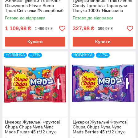
Желейні цукерки Trolli Sour
Цукерки желейні Trolli Gummi
Glowworms Flavor Bomb
Candy Tarantula Тарантули
Тролі Світлячки Флаворбомб
Павуки 1000 г Німеччина
60 штук 1128 г Німеччина
Готово до відправки
Готово до відправки
1 109,98
327,98
₴
₴
1 499,97 ₴
399,97 ₴
Купити
Купити
НОВИНКА
–17%
НОВИНКА
–17%
Цукерки Жувальні Фруктові
Цукерки Жувальні Фруктові
Chupa Chups Чупа Чупс
Chupa Chups Чупа Чупс
Mads Frutas 45 г*12 штук
Mads Berries 45 г*12 штук
(Упаковка) Іспанія
(Упаковка) Іспанія