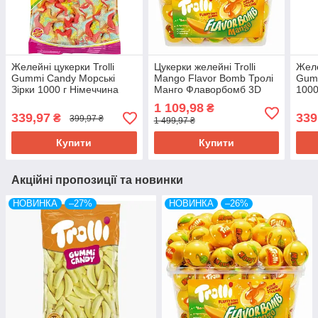
Желейні цукерки Trolli
Цукерки желейні Trolli
Желе
Gummi Candy Морські
Mango Flavor Bomb Тролі
Gum
Зірки 1000 г Німеччина
Манго Флаворбомб 3D
1000
Candy 60 штук 1128 г
1 109,98
₴
Німеччина
339,97
339
₴
399,97 ₴
1 499,97 ₴
Купити
Купити
Акційні пропозиції та новинки
НОВИНКА
–27%
НОВИНКА
–26%