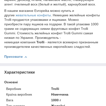
агент: пчелиный воск (белый и желтый), карнаубский воск.
В нашем магазине Evropeika можно купить и
другие
жевательные конфеты
. Немецкие желейные конфеты
Trolli продаются упаковками и ящиками. Можно
приобрести пару ящиков на подарки. В такой упаковке 1000
грамм не содержащих химии фруктовых конфет Trolli
Gummi. Стоимость желейных конфет Trolli Gummi самая
низкая по Украине. Производитель -
немецкая компания
Trolli
- является всемирно признанным
производителем качественных европейских сладостей.
Приховати
Характеристики
Основні
Виробник
Trolli
Країна виробник
Німеччина
Вага
1000 г
Тип цукерок
Желейні