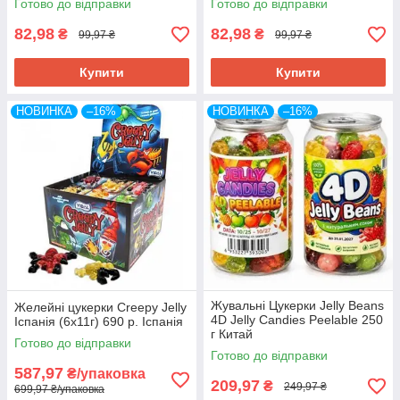
Готово до відправки
Готово до відправки
82,98
82,98
₴
₴
99,97 ₴
99,97 ₴
Купити
Купити
НОВИНКА
–16%
НОВИНКА
–16%
Жувальні Цукерки Jelly Beans
Желейні цукерки Creepy Jelly
4D Jelly Candies Peelable 250
Іспанія (6х11г) 690 р. Іспанія
г Китай
Готово до відправки
Готово до відправки
587,97
₴/упаковка
209,97
₴
249,97 ₴
699,97 ₴/упаковка