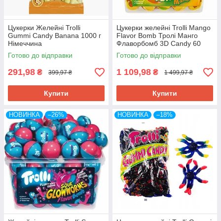
Цукерки Желейні Trolli
Цукерки желейні Trolli Mango
Gummi Candy Banana 1000 г
Flavor Bomb Тролі Манго
Німеччина
Флаворбомб 3D Candy 60
штук 1128 г Німеччина
Готово до відправки
Готово до відправки
291,98
1 109,98
₴
₴
399,97 ₴
1 499,97 ₴
Купити
Купити
НОВИНКА
–26%
НОВИНКА
–18%