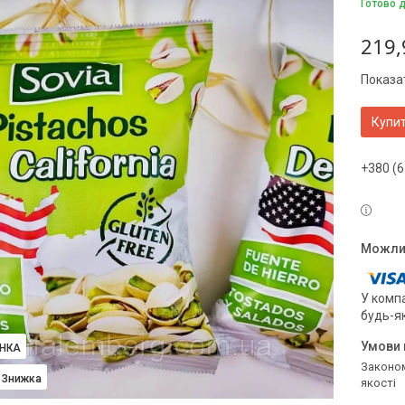
Готово 
219,
Показат
Купи
+380 (6
У компа
будь-я
НКА
Законом не передбачено повернення та обмін даного товару належної
якості