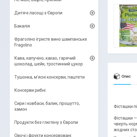
Дитячі ласощі з Європи
Бакалія
Фраголіно ігристе вино шампанське
Fragolino
Кава, капучіно, какао, гарячий
шоколад, шейк, тростинний цукор
Опис
Тушонка, м'ясні консерви, паштети
Консерви рибні
Сири і ковбаси, балик, прошутто,
Фісташки пі
хамон
Фісташки — 
Продукти без глютену з Європи
чверть норм
жодних сто
Овочі і фрукти консервовані