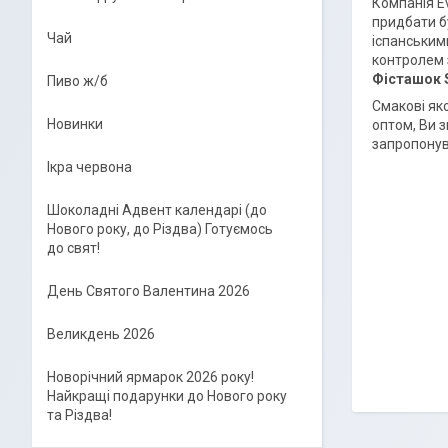
Компанія Ev
придбати б
Чай
іспанськими
контролем 
Фісташок S
Пиво ж/б
Смакові яко
Новинки
оптом, Ви 
запропонув
Ікра червона
Шоколадні Адвент календарі (до
Нового року, до Різдва) Готуємось
до свят!
День Святого Валентина 2026
Великдень 2026
Новорічний ярмарок 2026 року!
Найкращі подарунки до Нового року
та Різдва!