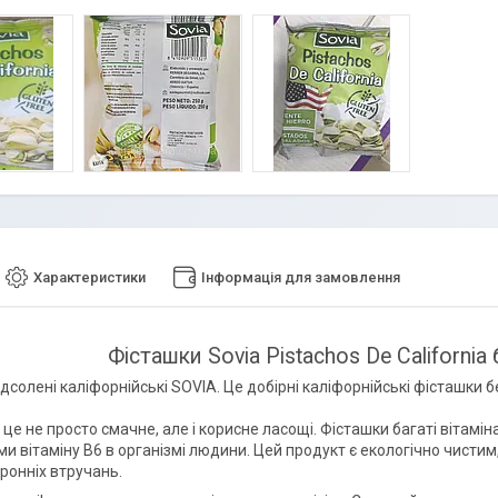
Характеристики
Інформація для замовлення
Фісташки Sovia Pistachos De California 
дсолені каліфорнійські SOVIA. Це добірні каліфорнійські фісташки б
це не просто смачне, але і корисне ласощі. Фісташки багаті вітамі
и вітаміну В6 в організмі людини. Цей продукт є екологічно чистим
ронніх втручань.