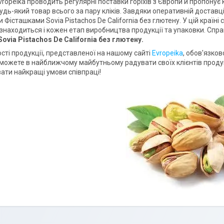
ropeika проводить регулярні поставки горіхів з Європи й пропонує 
удь-який товар всього за пару кліків. Завдяки оперативній достав
 Фісташками Sovia Pistachos De California без глютену. У цій країні
знаходиться і кожен етап виробництва продукції та упаковки. Спра
ovia Pistachos De California без глютену.
сті продукції, представленої на нашому сайті
Evropeika
, обов'язко
зможете в найближчому майбутньому радувати своїх клієнтів продук
ати найкращі умови співпраці!