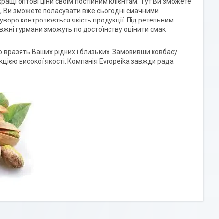
кращі оптові ціни своїм постійним клієнтам. Тут Ви зможете
ці, Ви зможете поласувати вже сьогодні смачними
 суворо контролюється якість продукції. Під ретельним
вжні гурмани зможуть по достоїнству оцінити смак
во вразять Ваших рідних і близьких. Замовивши ковбасу
цією високої якості. Компанія Evropeika завжди рада