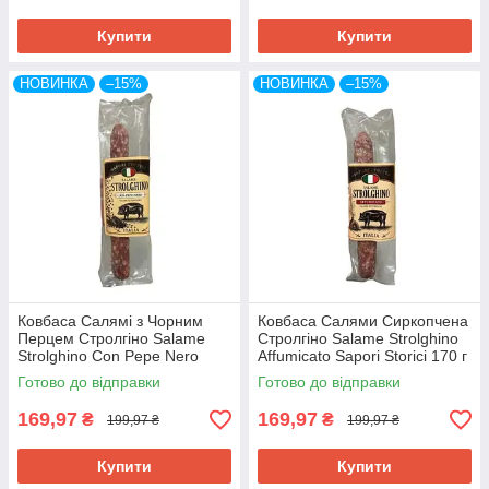
Купити
Купити
НОВИНКА
–15%
НОВИНКА
–15%
Ковбаса Салямі з Чорним
Ковбаса Салями Сиркопчена
Перцем Стролгіно Salame
Стролгіно Salame Strolghino
Strolghino Сon Pepe Nero
Affumicato Sapori Storici 170 г
Sapori Storici 170 г Італія
Італія
Готово до відправки
Готово до відправки
169,97
169,97
₴
₴
199,97 ₴
199,97 ₴
Купити
Купити