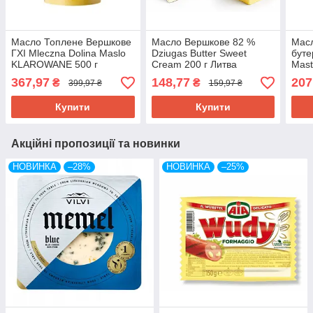
Масло Топлене Вершкове
Масло Вершкове 82 %
Мас
ГХІ Mleczna Dolina Maslo
Dziugas Butter Sweet
буте
KLAROWANE 500 г
Cream 200 г Литва
Mast
Польща
Валі
367,97
148,77
207
₴
₴
399,97 ₴
159,97 ₴
Купити
Купити
Акційні пропозиції та новинки
НОВИНКА
–28%
НОВИНКА
–25%