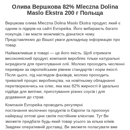
Олива Вершкова 82% Mleczna Dolina
Maslo Ekstra 200 г Польща
Вершкова олива Mleczna Dolina Maslo Ekstra продукт, який є
одним із лідерів на сайті Evropeika. Його вибирають багато
покупців, і ви маєте можливість дізнатися чому.
Представляємо до Вашої уваги докладнішу інформацію про
товар.
Найважливіше в товарі — це його якість. Щоб отримати
високоякісний продукт, компанія виробляє тільки натуральні
інгредієнти для приготування олії. Молоко проходить численні
перевірки за європейським рівнем стандартів і норм якості.
Після цього, під наглядом фахівців, молоко проходить
тривалий процес виробництва, на новітньому обладнанні
перетворюючись на олію, яка має 82% жирності й ідеально
підійде для випічки, приготування різних соусів і для
додавання до страв.
Компанія Evropeika проводить регулярні
постачання молочних продуктів із Європи та пропонує
найкращі оптові ціни своїм постійним клієнтам. Тут Ви
зможете придбати будь-який товар усього за кілька кліків.
Завдяки оперативній доставці, Ви зможете поласувати вже