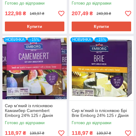
Mounth 100 г Литва
200 г Фінляндія
Готово до відправки
Готово до відправки
122,98
207,49
₴
₴
149,97 ₴
249,99 ₴
Купити
Купити
НОВИНКА
–15%
НОВИНКА
–15%
Сир м'який із пліснявою
Камамбер Camembert
Сир м'який із пліснявою Брі
Emborg 24% 125 г Данія
Brie Emborg 24% 125 г Данія
Готово до відправки
Готово до відправки
118,97
118,97
₴
₴
139,97 ₴
139,97 ₴