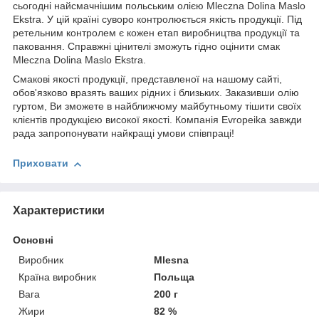
сьогодні найсмачнішим польським олією Mleczna Dolina Maslo
Ekstra. У цій країні суворо контролюється якість продукції. Під
ретельним контролем є кожен етап виробництва продукції та
паковання. Справжні цінителі зможуть гідно оцінити смак
Mleczna Dolina Maslo Ekstra.
Смакові якості продукції, представленої на нашому сайті,
обов'язково вразять ваших рідних і близьких. Заказивши олію
гуртом, Ви зможете в найближчому майбутньому тішити своїх
клієнтів продукцією високої якості. Компанія Evropeika завжди
рада запропонувати найкращі умови співпраці!
Приховати
Характеристики
Основні
Виробник
Mlesna
Країна виробник
Польща
Вага
200 г
Жири
82 %