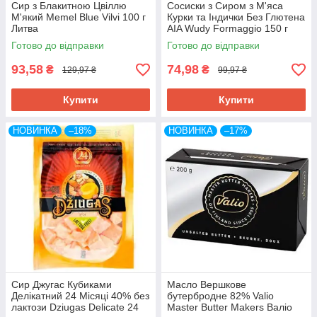
Сир з Блакитною Цвіллю
Сосиски з Сиром з М'яса
М'який Memel Blue Vilvi 100 г
Курки та Індички Без Глютена
Литва
AIA Wudy Formaggio 150 г
Італія
Готово до відправки
Готово до відправки
93,58
74,98
₴
₴
129,97 ₴
99,97 ₴
Купити
Купити
НОВИНКА
–18%
НОВИНКА
–17%
Сир Джугас Кубиками
Масло Вершкове
Делікатний 24 Місяці 40% без
бутербродне 82% Valio
лактози Dziugas Delicate 24
Master Butter Makers Валіо