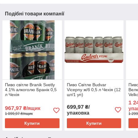
Подібні товари компанії
Пиво світле Branik Svetly
Пиво Світле Budvar
Пиво
4.1% алкоголю Бранік 0,5
Vicepny ж/б 0,5 л Чехія (12
Велк
л Чехія
шт/1 уп)
Velk
Svet
1 2
699,97
₴/
967,97
₴/ящик
упа
упаковка
1 099,97 ₴/ящик
1 299
Купити
Купити