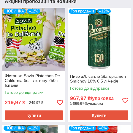
Акційні пропозиції та новинки
НОВИНКА
–12%
Топ продажів
–12%
Фісташки Sovia Pistachos De
Пиво ж/б світле Staropramen
California без глютену 250 г
Smíchov 10% 0,5 л Чехія
Іспанія
Готово до відправки
Готово до відправки
967,97
₴/упаковка
219,97
₴
249,97 ₴
1 099,97 ₴/упаковка
Купити
Купити
НОВИНКА
–12%
Топ продажів
–8%