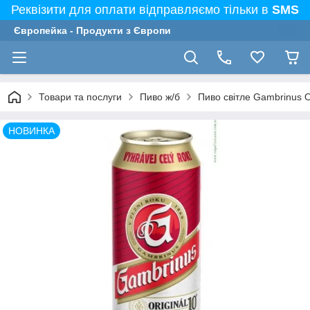
Реквізити для оплати відправляємо тільки в
SMS
Європейка - Продукти з Європи
Товари та послуги
Пиво ж/б
Пиво світле Gambrinus O
НОВИНКА