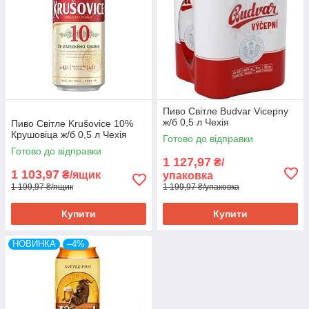
Пиво Світле Budvar Vicepny
ж/б 0,5 л Чехія
Пиво Світле Krušovice 10%
Крушовіца ж/б 0,5 л Чехія
Готово до відправки
Готово до відправки
1 127,97
₴/
1 103,97
₴/ящик
упаковка
1 199,97 ₴/ящик
1 199,97 ₴/упаковка
Купити
Купити
НОВИНКА
–4%