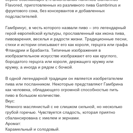
Flavored, приготовленных из разливного пива Gambrinus и
фруктового сока, без консервантов и добавленных
подсластителей.
Гамбринус, в честь которого назвали пиво – это легендарный
герой европейской культуры, прославленный как икона пива,
пивоварения, веселья и радости жизни. Традиционные песни,
стихи и истории описывают его как короля, герцога или графа
Фландрии и Брабанта. Типичные изображения в
изобразительном искусстве изображают его как круглого,
бородатого герцога или короля, держащего кружку или
кружку, а иногда и рядом с бочкой.
В одной легендарной традиции он является изобретателем
пива или посланником. Некоторые представляют Гамбрина
как человека, обладающего огромной способностью пить
пиво в большом количестве.
Вкус:
Немного маслянистый с не слишком сильной, но несколько
грубой горечью. Чувствуется сладость, которая приятно
сбалансирована с хмелем и зернами.
Аромат:
Карамельный и солодовый.