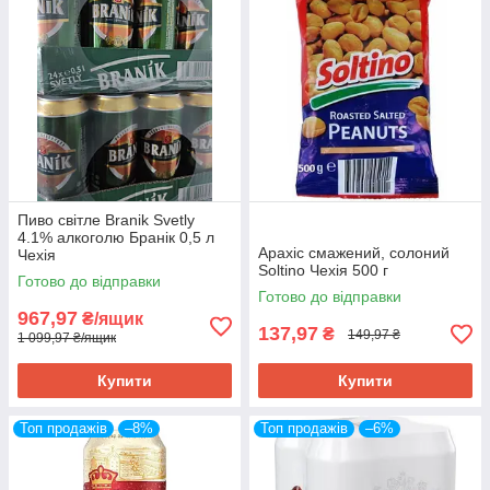
Пиво світле Branik Svetly
4.1% алкоголю Бранік 0,5 л
Арахіс смажений, солоний
Чехія
Soltino Чехія 500 г
Готово до відправки
Готово до відправки
967,97
₴/ящик
137,97
₴
149,97 ₴
1 099,97 ₴/ящик
Купити
Купити
Топ продажів
–8%
Топ продажів
–6%