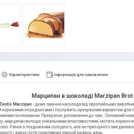
Характеристики
Інформація для замовлення
Марципан в шоколаді Marzipan Brot 
Zentis Marzipan
- дуже смачна насолода від європейських виробн
 корисними інгредієнтами і послужить прекрасним варіантом для т
иємним післясмаком. Прекрасне доповнення до чаю.. Основний комп
у, марципан володіє унікальними властивостями, містить корисні вугле
алізо. Ранок з поєднанням солодкого, але не приторного мигдалевог
рості і дарує потік позитивних емоцій на весь день.