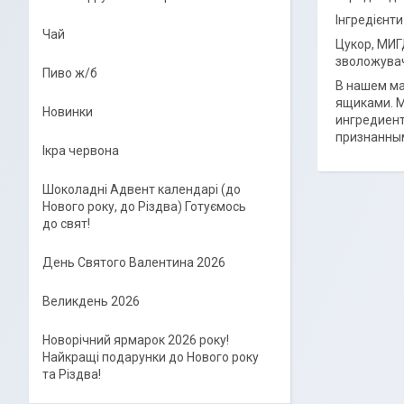
Інгредієнти
Чай
Цукор, МИГ
зволожувач
Пиво ж/б
В нашем ма
ящиками. М
Новинки
ингредиен
признанным
Ікра червона
Шоколадні Адвент календарі (до
Нового року, до Різдва) Готуємось
до свят!
День Святого Валентина 2026
Великдень 2026
Новорічний ярмарок 2026 року!
Найкращі подарунки до Нового року
та Різдва!