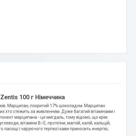
Zentis 100 г Німеччина
иків. Марципан, покритий 17% шоколадом. Марципан
их хто стежить за живленням. Дуже багатий вітамінами і
онент марципана - це мигдаль, тому відомо, що крім
води, вітаміни В і Е, протеїни, магній, калій, кальцій,
о ласощі і чаруючого терпкої кави приносить енергію,