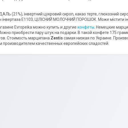
ДАЛЬ (21%), інвертний цукровий сироп, какао терте, глюкозний си
 інвертаза E1103, ЦІЛІСНИЙ МОЛОЧНИЙ ПОРОШОК. Може містити ін
газине Evropeika можно купить и другие
конфеты
. Немецкие марц
ожно приобрести пару штук на подарки. В такой конфете 175 гра
тов. Стоимость марципана
Zentis
самая низкая по Украине. Произ
 производителем качественных европейских сладостей.