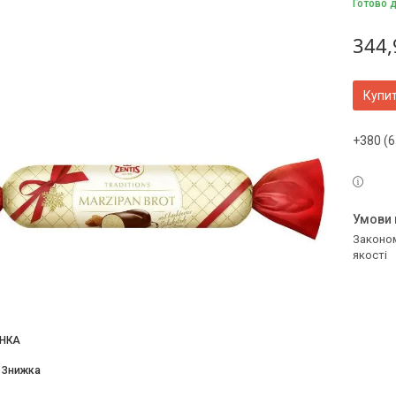
Готово 
344,
Купи
+380 (6
Законом не передбачено повернення та обмін даного товару належної
якості
НКА