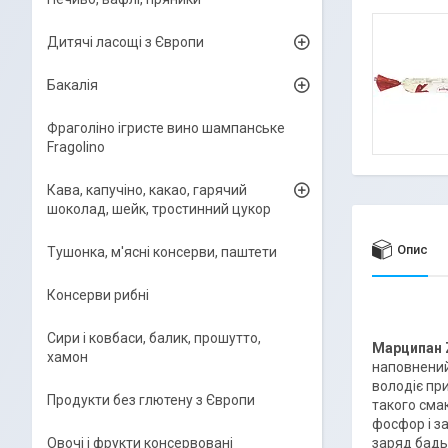
Дитячі ласощі з Європи
Бакалія
Фраголіно ігристе вино шампанське
Fragolino
Кава, капучіно, какао, гарячий
шоколад, шейк, тростинний цукор
Опис
Тушонка, м'ясні консерви, паштети
Консерви рибні
Сири і ковбаси, балик, прошутто,
Марципан 
хамон
наповнений
володіє пр
Продукти без глютену з Європи
такого смак
фосфор і з
заряд бадьо
Овочі і фрукти консервовані