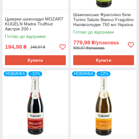
Шампанське Фраголіно Біле
Цукерки шоколадні MOZART
Turino Salute Bianco Fragolino
KUGELN Maitre Truffout
Напівсолодке 750 мл Україна
Австрія 200 г
(6 шт/1 ящ)
Готово до відправки
Готово до відправки
779,98
₴/упаковка
194,98
₴
249,97 ₴
999,97 ₴/упаковка
Купити
Купити
НОВИНКА
–22%
НОВИНКА
–22%