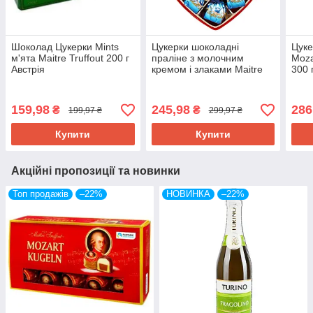
Шоколад Цукерки Mints
Цукерки шоколадні
Цуке
м'ята Maitre Truffout 200 г
праліне з молочним
Moza
Австрія
кремом і злаками Maitre
300 
Truffout Pralines 165 г
Австрія
159,98
245,98
286
₴
₴
199,97 ₴
299,97 ₴
Купити
Купити
Акційні пропозиції та новинки
Топ продажів
–22%
НОВИНКА
–22%