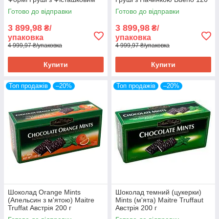
Кремом 120 штук по 25 г
штук по 25 г всього 3 кг
Готово до відправки
Готово до відправки
всього 3 кг Об'єднані
Об'єднані Арабські Емірати
Арабські Ем
3 899,98
3 899,98
₴/
₴/
упаковка
упаковка
4 999,97 ₴/упаковка
4 999,97 ₴/упаковка
Купити
Купити
Топ продажів
–20%
Топ продажів
–20%
Шоколад Orange Mints
Шоколад темний (цукерки)
(Апельсин з м'ятою) Maitre
Mints (м'ята) Maitre Truffaut
Truffat Австрія 200 г
Австрія 200 г