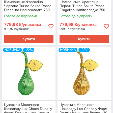
Шампанське Фраголіно
Шампанське Фраголіно
Червоне Turino Salute Rosso
Персик Turino Salute Pesca
Fragolino Напівсолодке 750
Fragolino Напівсолодке 750
мл Україна (6 шт/1 ящ)
мл Україна (6 шт/1 ящ)
Готово до відправки
Готово до відправки
779,98
779,98
₴/упаковка
₴/упаковка
999,97 ₴/упаковка
999,97 ₴/упаковка
Купити
Купити
НОВИНКА
–22%
НОВИНКА
–22%
Цукерки з Молочного
Цукерки з Молочного
Шоколаду Lux Choco Dubai у
Шоколаду Lux Choco у Формі
Формі Груші з Фісташковим
Груші з Начинкою Bueno 120