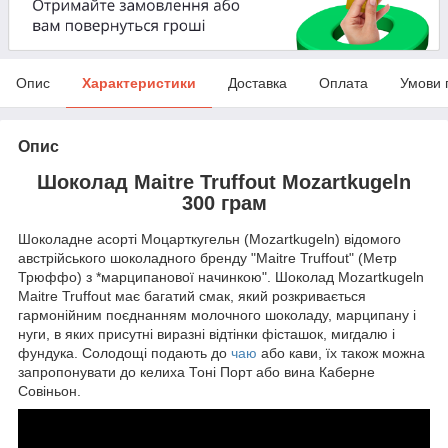
Опис
Характеристики
Доставка
Оплата
Умови 
Опис
Шоколад Maitre Truffout Mozartkugeln
300 грам
Шоколадне асорті Моцарткугельн (Mozartkugeln) відомого
австрійського шоколадного бренду "Maitre Truffout" (Метр
Трюффо) з *марципанової начинкою". Шоколад Mozartkugeln
Maitre Truffout має багатий смак, який розкривається
гармонійним поєднанням молочного шоколаду, марципану і
нуги, в яких присутні виразні відтінки фісташок, мигдалю і
фундука. Солодощі подають до
чаю
або кави, їх також можна
запропонувати до келиха Тоні Порт або вина Каберне
Совіньон.