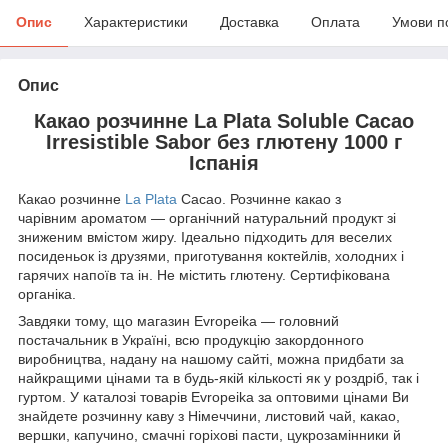
Опис
Характеристики
Доставка
Оплата
Умови п
Опис
Какао розчинне La Plata Soluble Cacao
Irresistible Sabor без глютену 1000 г
Іспанія
Какао розчинне
La Plata
Cacao. Розчинне какао з
чарівним ароматом — органічний натуральний продукт зі
зниженим вмістом жиру. Ідеально підходить для веселих
посиденьок із друзями, приготування коктейлів, холодних і
гарячих напоїв та ін. Не містить глютену. Сертифікована
органіка.
Завдяки тому, що магазин Evropeika — головний
постачальник в Україні, всю продукцію закордонного
виробництва, надану на нашому сайті, можна придбати за
найкращими цінами та в будь-якій кількості як у роздріб, так і
гуртом. У каталозі товарів Evropeika за оптовими цінами Ви
знайдете розчинну каву з Німеччини, листовий чай, какао,
вершки, капучино, смачні горіхові пасти, цукрозамінники й