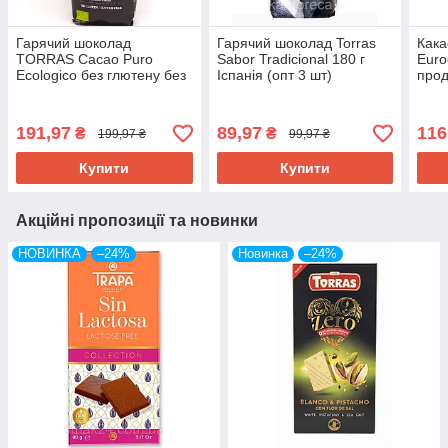
Гарячий шоколад
Гарячий шоколад Torras
Кака
TORRAS Cacao Puro
Sabor Tradicional 180 г
Euro
Ecologico без глютену без
Іспанія (опт 3 шт)
прод
цукру 150 г Іспанія (опт 3
шт)
191,97
89,97
116
₴
₴
199,97 ₴
99,97 ₴
Купити
Купити
Акційні пропозиції та новинки
НОВИНКА
–24%
Новинка
–24%