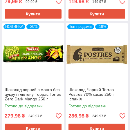
79,99
119,98
₴
₴
99,99 ₴
149,97 ₴
Купити
Купити
НОВИНКА
–20%
Топ продажів
–18%
Шоколад чорний з манго без
Шоколад Чорний Torras
цукру і глютену Торрас Torras
Postres 70% какао 250 г
Zero Dark Mango 250 г
Іспанія
Іспанія
Готово до відправки
Готово до відправки
279,98
286,98
₴
₴
349,97 ₴
349,97 ₴
Купити
Купити