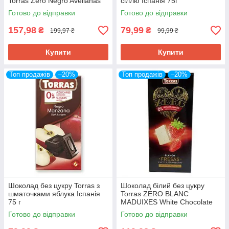
Torras Zero Negro Avellanas
сіллю Іспанія 75г
150 г Іспанія
Готово до відправки
Готово до відправки
157,98
79,99
₴
₴
199,97 ₴
99,99 ₴
Купити
Купити
Топ продажів
–20%
Топ продажів
–20%
Шоколад без цукру Torras з
Шоколад білий без цукру
шматочками яблука Іспанія
Torras ZERO BLANC
75 г
MADUIXES White Chocolate
with strawberries з полуницею
Готово до відправки
Готово до відправки
125 г