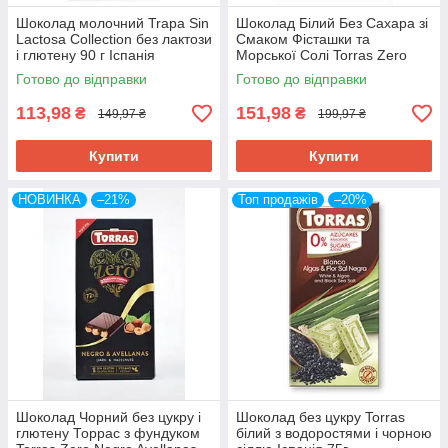
Шоколад молочний Trapa Sin
Шоколад Білий Без Сахара зі
Lactosa Collection без лактози
Смаком Фісташки та
і глютену 90 г Іспанія
Морської Солі Torras Zero
Blanco & Pistacho con Flor de
Готово до відправки
Готово до відправки
Sal 100 г Іспанія
113,98
151,98
₴
₴
149,97 ₴
199,97 ₴
Купити
Купити
НОВИНКА
–21%
Топ продажів
–20%
Шоколад Чорний без цукру і
Шоколад без цукру Torras
глютену Торрас з фундуком
білий з водоростями і чорною